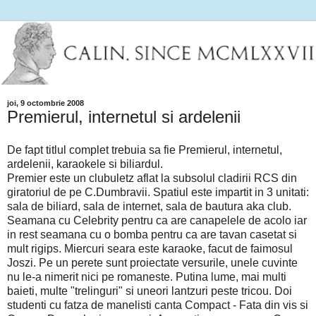
joi, 9 octombrie 2008
Premierul, internetul si ardelenii
De fapt titlul complet trebuia sa fie Premierul, internetul,
ardelenii, karaokele si biliardul.
Premier este un clubuletz aflat la subsolul cladirii RCS din
giratoriul de pe C.Dumbravii. Spatiul este impartit in 3 unitati:
sala de biliard, sala de internet, sala de bautura aka club.
Seamana cu Celebrity pentru ca are canapelele de acolo iar
in rest seamana cu o bomba pentru ca are tavan casetat si
mult rigips. Miercuri seara este karaoke, facut de faimosul
Joszi. Pe un perete sunt proiectate versurile, unele cuvinte
nu le-a nimerit nici pe romaneste. Putina lume, mai multi
baieti, multe "trelinguri" si uneori lantzuri peste tricou. Doi
studenti cu fatza de manelisti canta Compact - Fata din vis si