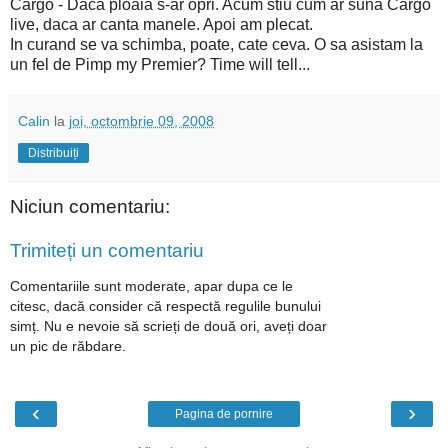
Cargo - Daca ploaia s-ar opri. Acum stiu cum ar suna Cargo
live, daca ar canta manele. Apoi am plecat.
In curand se va schimba, poate, cate ceva. O sa asistam la
un fel de Pimp my Premier? Time will tell...
Calin
la
joi, octombrie 09, 2008
Distribuiți
Niciun comentariu:
Trimiteți un comentariu
Comentariile sunt moderate, apar dupa ce le
citesc, dacă consider că respectă regulile bunului
simț. Nu e nevoie să scrieți de două ori, aveți doar
un pic de răbdare.
‹
›
Pagina de pornire