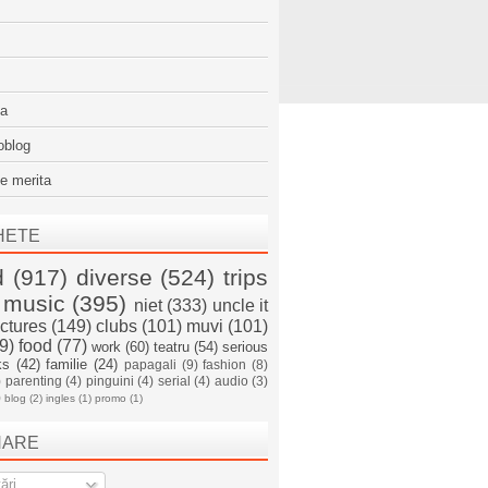
sa
oblog
e merita
HETE
d
(917)
diverse
(524)
trips
music
(395)
niet
(333)
uncle it
ictures
(149)
clubs
(101)
muvi
(101)
9)
food
(77)
work
(60)
teatru
(54)
serious
ks
(42)
familie
(24)
papagali
(9)
fashion
(8)
)
parenting
(4)
pinguini
(4)
serial
(4)
audio
(3)
)
blog
(2)
ingles
(1)
promo
(1)
NARE
ări