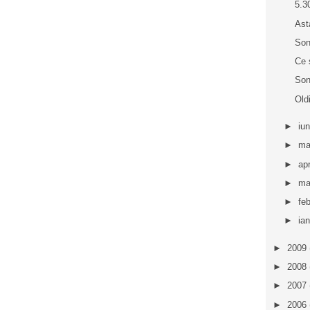
5.3
Ast
Son
Ce 
Son
Old
►
iu
►
ma
►
apr
►
ma
►
fe
►
ia
►
2009
►
2008
►
2007
►
2006