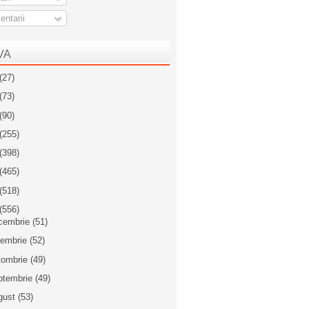
ntarii
VA
(27)
(73)
(90)
(255)
(398)
(465)
(518)
(556)
cembrie
(51)
iembrie
(52)
tombrie
(49)
ptembrie
(49)
gust
(53)