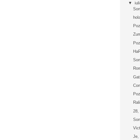
▼
iul
Son
hol
Poz
Zu
Poz
Ha
Son
Rom
Gat
Con
Poz
Ral
28,
Son
Vic
Je,