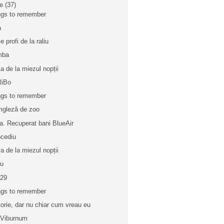
ie
(37)
gs to remember
a
e profi de la raliu
mba
a de la miezul nopții
RiBo
gs to remember
gleză de zoo
a. Recuperat bani BlueAir
cediu
a de la miezul nopții
iu
 29
gs to remember
torie, dar nu chiar cum vreau eu
 Viburnum