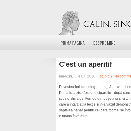
PRIMA PAGINA
DESPRE MINE
C'est un aperitif
miercuri, iulie 07, 2010
stupid
No comme
Povestea ieri un coleg neamț că a avut doar 
Prima le-a zis: c'est une cigarette - după care ș
scos o sticlă de Pernod din poșetă și și-a tur
care a întârziat la lecție și n-a văzut demonstr
șaptelea pahar pentru cel care tocmai se întor
e mama învățăturii.