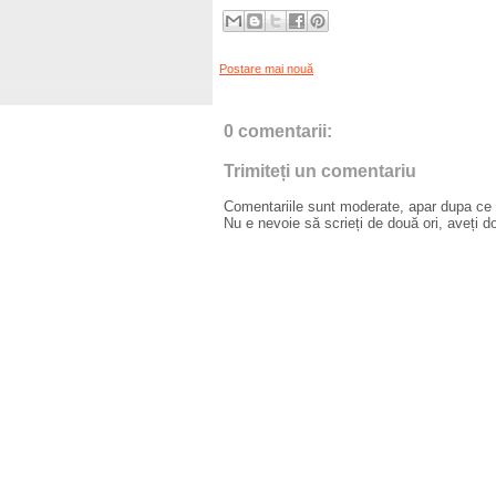
Postare mai nouă
0 comentarii:
Trimiteți un comentariu
Comentariile sunt moderate, apar dupa ce l
Nu e nevoie să scrieți de două ori, aveți d