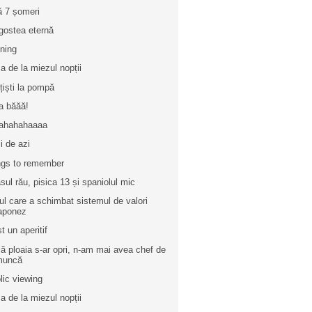
ă 7 șomeri
gostea eternă
ining
a de la miezul nopții
ițiști la pompă
ia băăă!
ahahahaaaa
ii de azi
gs to remember
sul rău, pisica 13 și spaniolul mic
l care a schimbat sistemul de valori
aponez
t un aperitif
ă ploaia s-ar opri, n-am mai avea chef de
muncă
lic viewing
a de la miezul nopții