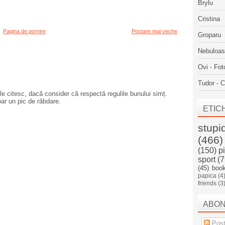
Brylu
Cristina
Pagina de pornire
Postare mai veche
Groparu
Nebuloa
Ovi - Fot
Tudor - C
e citesc, dacă consider că respectă regulile bunului simț.
oar un pic de răbdare.
ETIC
stupi
(466)
(150)
p
sport
(7
(45)
boo
papica
(4
friends
(3
ABO
Post