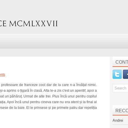
CONT
nts
profesoare de franceze cool dar de la care n-a învățat nimic.
i-a aprins o țigară în clasă. Alta le-a zis c'est un aperitif, apoi a
nat un păhăruț. Urmat de alte trei. Plus încă unul pentru copilul
ația. Apoi încă unul pentru cineva care nu era atent și la final al
sese de la baie. El le prinsese și pe primele patru dar repetiția
REC
Andrei