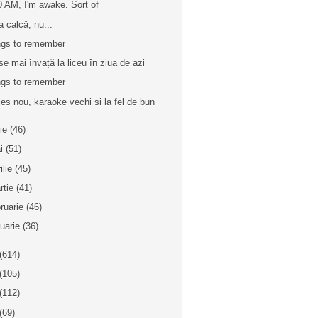
0 AM, I'm awake. Sort of
a calcă, nu...
gs to remember
se mai învață la liceu în ziua de azi
gs to remember
ies nou, karaoke vechi si la fel de bun
nie
(46)
i
(51)
ilie
(45)
rtie
(41)
bruarie
(46)
nuarie
(36)
(614)
(105)
(112)
(69)