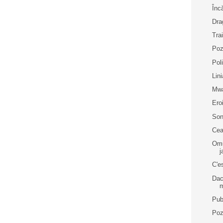
Înc
Dra
Tra
Poz
Pol
Lin
Mw
Ero
Son
Cea
Omu
j
C'es
Dac
Pub
Poz