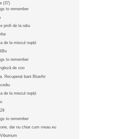
ie
(37)
gs to remember
a
e profi de la raliu
mba
a de la miezul nopții
RiBo
gs to remember
gleză de zoo
a. Recuperat bani BlueAir
cediu
a de la miezul nopții
iu
 29
gs to remember
torie, dar nu chiar cum vreau eu
 Viburnum