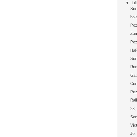
▼
iul
Son
hol
Poz
Zu
Poz
Ha
Son
Rom
Gat
Con
Poz
Ral
28,
Son
Vic
Je,