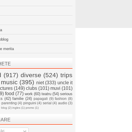
sa
oblog
e merita
HETE
d
(917)
diverse
(524)
trips
music
(395)
niet
(333)
uncle it
ictures
(149)
clubs
(101)
muvi
(101)
9)
food
(77)
work
(60)
teatru
(54)
serious
ks
(42)
familie
(24)
papagali
(9)
fashion
(8)
)
parenting
(4)
pinguini
(4)
serial
(4)
audio
(3)
)
blog
(2)
ingles
(1)
promo
(1)
NARE
ări