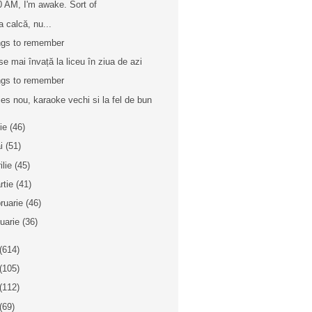
0 AM, I'm awake. Sort of
a calcă, nu...
gs to remember
se mai învață la liceu în ziua de azi
gs to remember
ies nou, karaoke vechi si la fel de bun
nie
(46)
i
(51)
ilie
(45)
rtie
(41)
bruarie
(46)
nuarie
(36)
(614)
(105)
(112)
(69)