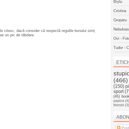
Brylu
Cristina
Groparu
Nebuloa
e citesc, dacă consider că respectă regulile bunului simț.
oar un pic de răbdare.
Ovi - Fot
Tudor - C
ETIC
stupi
(466)
(150)
p
sport
(7
(45)
boo
papica
(4
friends
(3
ABO
Post