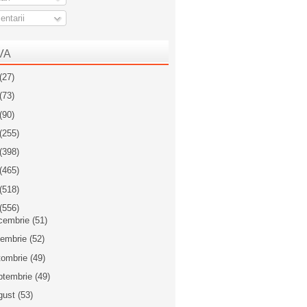
ntarii
VA
(27)
(73)
(90)
(255)
(398)
(465)
(518)
(556)
cembrie
(51)
iembrie
(52)
tombrie
(49)
ptembrie
(49)
gust
(53)