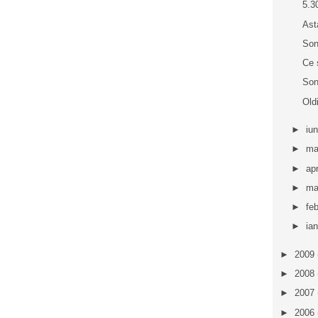
5.3
Ast
Son
Ce 
Son
Old
►
iu
►
ma
►
apr
►
ma
►
fe
►
ia
►
2009
►
2008
►
2007
►
2006