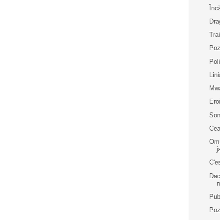
Înc
Dra
Tra
Poz
Pol
Lin
Mw
Ero
Son
Cea
Omu
j
C'es
Dac
Pub
Poz