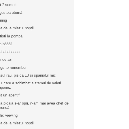
ă 7 șomeri
gostea eternă
ining
a de la miezul nopții
ițiști la pompă
ia băăă!
ahahahaaaa
ii de azi
gs to remember
sul rău, pisica 13 și spaniolul mic
l care a schimbat sistemul de valori
aponez
t un aperitif
ă ploaia s-ar opri, n-am mai avea chef de
muncă
lic viewing
a de la miezul nopții