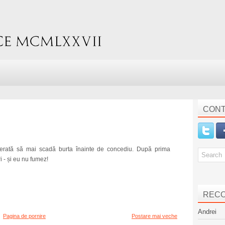
CONT
perată să mai scadă burta înainte de concediu. După prima
 - și eu nu fumez!
REC
Andrei
Pagina de pornire
Postare mai veche