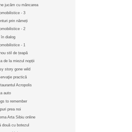
ne jucăm cu mâncarea
omobilistice - 3
nturi prin nămeți
omobilistice - 2
 în dialog
omobilistice - 1
nou stil de țeapă
a de la miezul nopții
sy story gone wild
ervaţie practică
taurantul Acropolis
ța auto
gs to remember
puri prea noi
ema Arta Sibiu online
ă două cu botezul