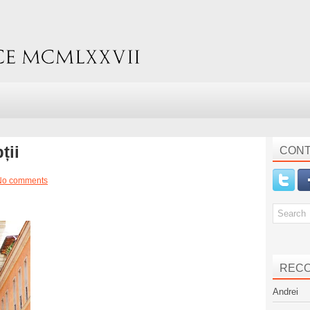
ții
CONT
No comments
REC
Andrei