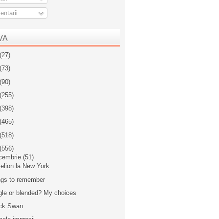
ntarii
VA
(27)
(73)
(90)
(255)
(398)
(465)
(518)
(556)
cembrie
(51)
elion la New York
gs to remember
gle or blended? My choices
ck Swan