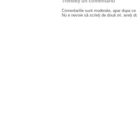
Trimiteți un comentariu
Comentariile sunt moderate, apar dupa ce l
Nu e nevoie să scrieți de două ori, aveți d