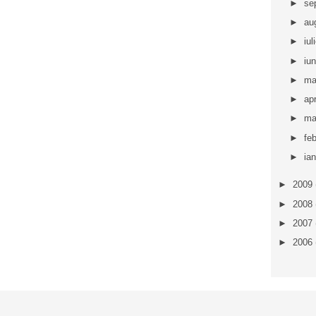
►
se
►
au
►
iul
►
iu
►
ma
►
apr
►
ma
►
fe
►
ia
►
2009
►
2008
►
2007
►
2006