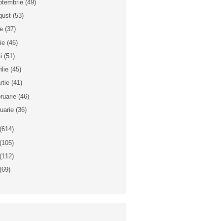
ptembrie
(49)
gust
(53)
ie
(37)
nie
(46)
i
(51)
ilie
(45)
rtie
(41)
bruarie
(46)
nuarie
(36)
(614)
(105)
(112)
(69)