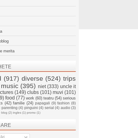
sa
oblog
e merita
HETE
d
(917)
diverse
(524)
trips
music
(395)
niet
(333)
uncle it
ictures
(149)
clubs
(101)
muvi
(101)
9)
food
(77)
work
(60)
teatru
(54)
serious
ks
(42)
familie
(24)
papagali
(9)
fashion
(8)
)
parenting
(4)
pinguini
(4)
serial
(4)
audio
(3)
)
blog
(2)
ingles
(1)
promo
(1)
NARE
ări