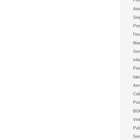
Pri
Art
Sin
Poz
Για
Mar
Son
Inf
Pri
Idei
Arm
Col
Poz
BOC
Vin
Pub
Son