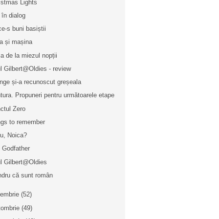
istmas Lights
 în dialog
ce-s buni basiștii
a și mașina
a de la miezul nopții
l Gilbert@Oldies - review
nge și-a recunoscut greșeala
tura. Propuneri pentru următoarele etape
ctul Zero
gs to remember
ou, Noica?
 Godfather
l Gilbert@Oldies
dru că sunt român
iembrie
(52)
tombrie
(49)