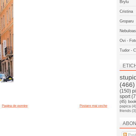
Brylu
Cristina
Groparu
Nebuloa
Ovi - Fot
Tudor - C
ETIC
stupi
(466)
(150)
p
sport
(7
(45)
boo
Pagina de pornire
Postare mai veche
papica
(4
friends
(3
ABO
Post