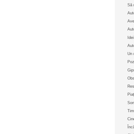
Să 
Aut
Ave
Aut
Idei
Aut
Un 
Poz
Gip
Obs
Res
Pia
Son
Tim
Cin
Înc