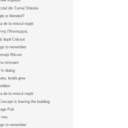
mele impresii
icolul din Turnul Sfatului
gle or blended?
a de la miezul nopții
ννης Πλουταρχος
ți după Crăciun
gs to remember
ormații Rtlcom
ma ninsoare
 în dialog
ata, boală grea
indător
a de la miezul nopții
oncept is leaving the building
tage Pub
 nou
gs to remember