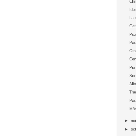
Chr
Idei
La 
Gat
Poz
Pau
Ora
Cen
Pun
Son
Ali
The
Pau
Mân
►
no
►
oc