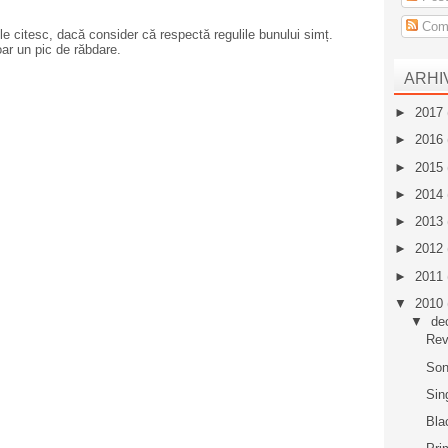
Come
e citesc, dacă consider că respectă regulile bunului simț.
oar un pic de răbdare.
ARHI
►
2017
►
2016
►
2015
►
2014
►
2013
►
2012
►
2011
▼
2010
▼
de
Rev
Son
Sin
Bla