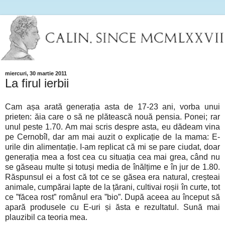
miercuri, 30 martie 2011
La firul ierbii
Cam așa arată generația asta de 17-23 ani, vorba unui
prieten: ăia care o să ne plătească nouă pensia. Ponei; rar
unul peste 1.70. Am mai scris despre asta, eu dădeam vina
pe Cernobîl, dar am mai auzit o explicație de la mama: E-
urile din alimentație. I-am replicat că mi se pare ciudat, doar
generația mea a fost cea cu situația cea mai grea, când nu
se găseau multe și totuși media de înălțime e în jur de 1.80.
Răspunsul ei a fost că tot ce se găsea era natural, creșteai
animale, cumpărai lapte de la țărani, cultivai roșii în curte, tot
ce ”făcea rost” românul era ”bio”. După aceea au început să
apară produsele cu E-uri și ăsta e rezultatul. Sună mai
plauzibil ca teoria mea.