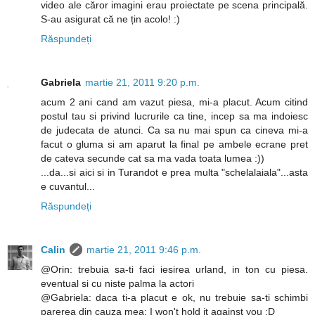
video ale căror imagini erau proiectate pe scena principală.
S-au asigurat că ne țin acolo! :)
Răspundeți
Gabriela
martie 21, 2011 9:20 p.m.
acum 2 ani cand am vazut piesa, mi-a placut. Acum citind
postul tau si privind lucrurile ca tine, incep sa ma indoiesc
de judecata de atunci. Ca sa nu mai spun ca cineva mi-a
facut o gluma si am aparut la final pe ambele ecrane pret
de cateva secunde cat sa ma vada toata lumea :))
...da...si aici si in Turandot e prea multa "schelalaiala"...asta
e cuvantul...
Răspundeți
Calin
martie 21, 2011 9:46 p.m.
@Orin: trebuia sa-ti faci iesirea urland, in ton cu piesa.
eventual si cu niste palma la actori
@Gabriela: daca ti-a placut e ok, nu trebuie sa-ti schimbi
parerea din cauza mea: I won't hold it against you :D