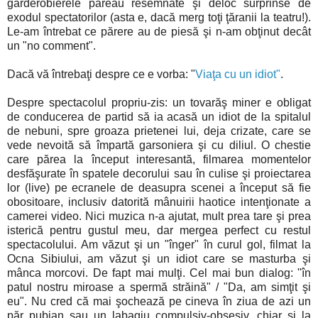
garderobierele păreau resemnate şi deloc surprinse de
exodul spectatorilor (asta e, dacă merg toţi ţăranii la teatru!).
Le-am întrebat ce părere au de piesă şi n-am obţinut decât
un "no comment".
Dacă vă întrebaţi despre ce e vorba: "
Viaţa cu un idiot"
.
Despre spectacolul propriu-zis: un tovarăş miner e obligat
de conducerea de partid să ia acasă un idiot de la spitalul
de nebuni, spre groaza prietenei lui, deja crizate, care se
vede nevoită să împartă garsoniera şi cu diliul. O chestie
care părea la început interesantă, filmarea momentelor
desfăşurate în spatele decorului sau în culise şi proiectarea
lor (live) pe ecranele de deasupra scenei a început să fie
obositoare, inclusiv datorită mânuirii haotice intenţionate a
camerei video. Nici muzica n-a ajutat, mult prea tare şi prea
isterică pentru gustul meu, dar mergea perfect cu restul
spectacolului. Am văzut şi un "înger" în curul gol, filmat la
Ocna Sibiului, am văzut şi un idiot care se masturba şi
mânca morcovi. De fapt mai mulţi. Cel mai bun dialog: "în
patul nostru miroase a spermă străină" / "Da, am simţit şi
eu". Nu cred că mai şochează pe cineva în ziua de azi un
păr pubian sau un labagiu compulsiv-obsesiv, chiar şi la