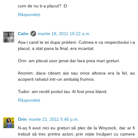
cum de nu ti-a placut? :D
Răspundeți
Calin
martie 18, 2011 10:22 a.m.
Asa-i cand te iei dupa prieteni. Culmea e ca respectivului i-a
placut, a stat pana la final, era incantat.
Orin: am plecat usor jenat dar fara prea mari greturi.
Anonim: daca citeam aia sau orice altceva era la fel, au
acoperit rahatul intr-un ambalaj frumos.
Tudor: am recitit postul tau. Ai fost prea bland.
Răspundeți
Orin
martie 21, 2011 5:46 p.m.
N-aș fi avut nici eu grețuri să plec de la Woyzeck, dar ar fi
trebuit să trec printre actori, prin niște încăperi cu camere