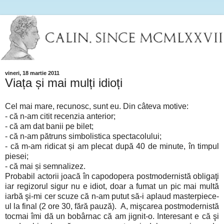
vineri, 18 martie 2011
Viața și mai mulți idioți
Cel mai mare, recunosc, sunt eu. Din câteva motive:
- că n-am citit recenzia anterior;
- că am dat banii pe bilet;
- că n-am pătruns simbolistica spectacolului;
- că m-am ridicat și am plecat după 40 de minute, în timpul
piesei;
- că mai și semnalizez.
Probabil actorii joacă în capodopera postmodernistă obligaţi
iar regizorul sigur nu e idiot, doar a fumat un pic mai multă
iarbă şi-mi cer scuze că n-am putut să-i aplaud masterpiece-
ul la final (2 ore 30, fără pauză). A, mişcarea postmodernistă
tocmai îmi dă un bobârnac că am jignit-o. Interesant e că şi