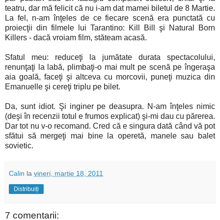
teatru, dar mă felicit că nu i-am dat mamei biletul de 8 Martie.
La fel, n-am înţeles de ce fiecare scenă era punctată cu
proiecţii din filmele lui Tarantino: Kill Bill şi Natural Born
Killers - dacă vroiam film, stăteam acasă.
Sfatul meu: reduceţi la jumătate durata spectacolului,
renunţaţi la labă, plimbaţi-o mai mult pe scenă pe îngeraşa
aia goală, faceţi şi altceva cu morcovii, puneţi muzica din
Emanuelle şi cereţi triplu pe bilet.
Da, sunt idiot. Şi inginer pe deasupra. N-am înţeles nimic
(deşi în recenzii totul e frumos explicat) şi-mi dau cu părerea.
Dar tot nu v-o recomand. Cred că e singura dată când vă pot
sfătui să mergeţi mai bine la operetă, manele sau balet
sovietic.
Calin
la
vineri, martie 18, 2011
Distribuiți
7 comentarii: