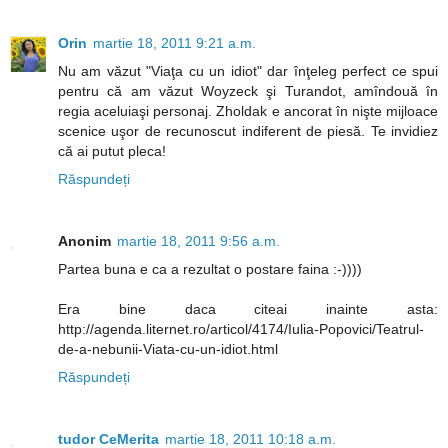
Orin
martie 18, 2011 9:21 a.m.
Nu am văzut "Viaţa cu un idiot" dar înţeleg perfect ce spui
pentru că am văzut Woyzeck şi Turandot, amîndouă în
regia aceluiaşi personaj. Zholdak e ancorat în nişte mijloace
scenice uşor de recunoscut indiferent de piesă. Te invidiez
că ai putut pleca!
Răspundeți
Anonim
martie 18, 2011 9:56 a.m.
Partea buna e ca a rezultat o postare faina :-))))
Era bine daca citeai inainte asta:
http://agenda.liternet.ro/articol/4174/Iulia-Popovici/Teatrul-
de-a-nebunii-Viata-cu-un-idiot.html
Răspundeți
tudor CeMerita
martie 18, 2011 10:18 a.m.