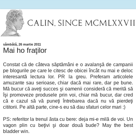
sâmbătă, 26 martie 2011
Mai ho fraţilor
Constat că de câteva săptămâni e o avalanşă de campanii
pe blogurile pe care le citesc de obicei încât nu mai e deloc
interesantă lectura lor. PR la greu. Preferam articolele
amuzante sau serioase, chiar dacă mai rare, dar pe bune.
Mă bucur că aveţi succes şi oamenii consideră că merită să
îşi promoveze produsele prin voi, chiar mă bucur, dar cred
că e cazul să vă puneţi întrebarea dacă nu vă pierdeţi
cititorii. Pe altă parte, cine-s eu să dau sfaturi celor mari :)
PS: referitor la trenul ăsta cu bere: deja mi-e milă de voi. Un
vagon plin cu beţivi şi doar două bude? May the best
bladder win.