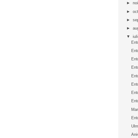
►
no
►
oc
►
se
►
au
▼
iul
Ent
Ent
Ent
Ent
Ent
Ent
Ent
Ent
Mar
Ent
Ul
Ani