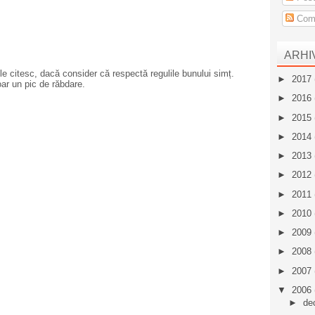
Come
ARHI
e citesc, dacă consider că respectă regulile bunului simț.
►
2017
oar un pic de răbdare.
►
2016
►
2015
►
2014
►
2013
►
2012
►
2011
►
2010
►
2009
►
2008
►
2007
▼
2006
►
de