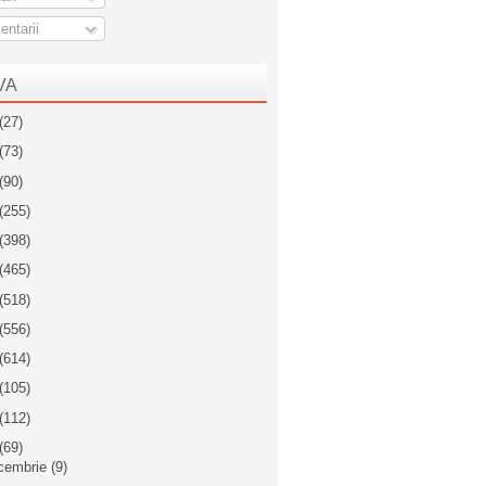
ntarii
VA
(27)
(73)
(90)
(255)
(398)
(465)
(518)
(556)
(614)
(105)
(112)
(69)
cembrie
(9)