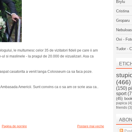
Brylu
Cristina
Groparu
Nebuloa
Ovi - Fot
Tudor - C
ogului, le multumesc celor 35 de vizitatori fideli pe care ii am
-ul si maslinele - la pragul de 20.000 de vizualizari. Asa ca
ETIC
spat casatorita a venit langa Colosseum ca sa faca poze.
stupi
(466)
 Ambasada Americii. Sunt convins ca o sa am ce scrie asa ca..
(150)
p
sport
(7
(45)
boo
papica
(4
friends
(3
ABO
Pagina de pornire
Postare mai veche
Post