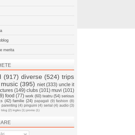
sa
oblog
e merita
HETE
d
(917)
diverse
(524)
trips
music
(395)
niet
(333)
uncle it
ictures
(149)
clubs
(101)
muvi
(101)
9)
food
(77)
work
(60)
teatru
(54)
serious
ks
(42)
familie
(24)
papagali
(9)
fashion
(8)
)
parenting
(4)
pinguini
(4)
serial
(4)
audio
(3)
)
blog
(2)
ingles
(1)
promo
(1)
NARE
ări