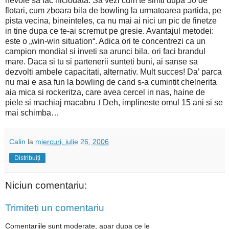
nevoie sa fac niciodata. Sa vezi cum te simti dupa 50 de
flotari, cum zboara bila de bowling la urmatoarea partida, pe
pista vecina, bineinteles, ca nu mai ai nici un pic de finetze
in tine dupa ce te-ai scremut pe gresie.
Avantajul metodei:
este o „win-win situation“. Adica ori te concentrezi ca un
campion mondial si inveti sa arunci bila, ori faci brandul
mare. Daca si tu si partenerii sunteti buni, ai sanse sa
dezvolti ambele capacitati, alternativ. Mult succes! Da’ parca
nu mai e asa fun la bowling de cand s-a cumintit chelnerita
aia mica si rockeritza, care avea cercel in nas, haine de
piele si machiaj macabru
J
Deh, implineste omul 15 ani si se
mai schimba…
Calin
la
miercuri, iulie 26, 2006
Distribuiți
Niciun comentariu:
Trimiteți un comentariu
Comentariile sunt moderate, apar dupa ce le