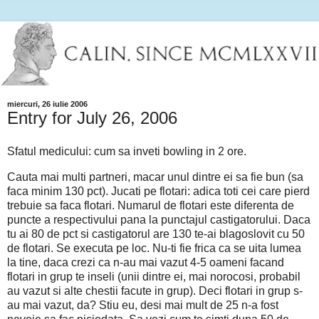
miercuri, 26 iulie 2006
Entry for July 26, 2006
Sfatul medicului: cum sa inveti bowling in 2 ore.
Cauta mai multi partneri, macar unul dintre ei sa fie bun (sa
faca minim 130 pct).
Jucati pe flotari: adica toti cei care pierd
trebuie sa faca flotari. Numarul de flotari este diferenta de
puncte a respectivului pana la punctajul castigatorului. Daca
tu ai 80 de pct si castigatorul are 130 te-ai blagoslovit cu 50
de flotari. Se executa pe loc. Nu-ti fie frica ca se uita lumea
la tine, daca crezi ca n-au mai vazut 4-5 oameni facand
flotari in grup te inseli (unii dintre ei, mai norocosi, probabil
au vazut si alte chestii facute in grup).
Deci flotari in grup s-
au mai vazut, da? Stiu eu, desi mai mult de 25 n-a fost