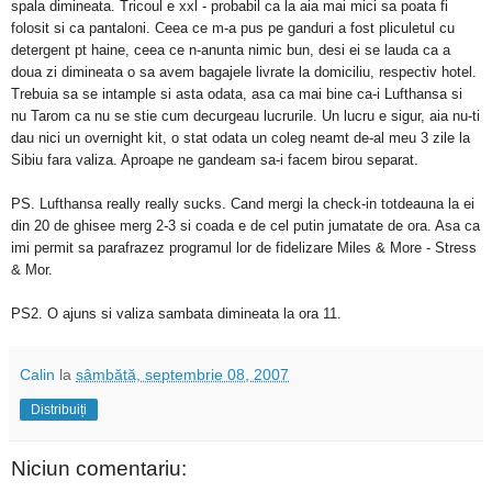
spala dimineata. Tricoul e xxl - probabil ca la aia mai mici sa poata fi
folosit si ca pantaloni. Ceea ce m-a pus pe ganduri a fost pliculetul cu
detergent pt haine, ceea ce n-anunta nimic bun, desi ei se lauda ca a
doua zi dimineata o sa avem bagajele livrate la domiciliu, respectiv hotel.
Trebuia sa se intample si asta odata, asa ca mai bine ca-i Lufthansa si
nu Tarom ca nu se stie cum decurgeau lucrurile. Un lucru e sigur, aia nu-ti
dau nici un overnight kit, o stat odata un coleg neamt de-al meu 3 zile la
Sibiu fara valiza. Aproape ne gandeam sa-i facem birou separat.
PS. Lufthansa really really sucks. Cand mergi la check-in totdeauna la ei
din 20 de ghisee merg 2-3 si coada e de cel putin jumatate de ora. Asa ca
imi permit sa parafrazez programul lor de fidelizare Miles & More - Stress
& Mor.
PS2. O ajuns si valiza sambata dimineata la ora 11.
Calin
la
sâmbătă, septembrie 08, 2007
Distribuiți
Niciun comentariu: