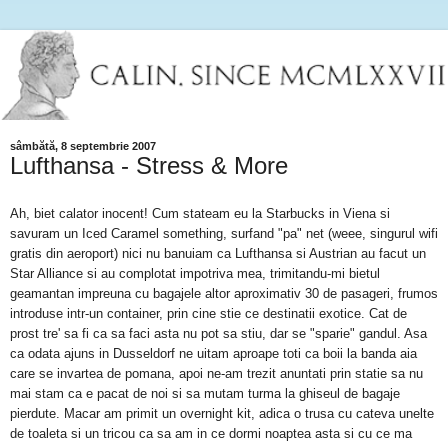
sâmbătă, 8 septembrie 2007
Lufthansa - Stress & More
Ah, biet calator inocent! Cum stateam eu la Starbucks in Viena si
savuram un Iced Caramel something, surfand "pa" net (weee, singurul wifi
gratis din aeroport) nici nu banuiam ca Lufthansa si Austrian au facut un
Star Alliance si au complotat impotriva mea, trimitandu-mi bietul
geamantan impreuna cu bagajele altor aproximativ 30 de pasageri, frumos
introduse intr-un container, prin cine stie ce destinatii exotice. Cat de
prost tre' sa fi ca sa faci asta nu pot sa stiu, dar se "sparie" gandul. Asa
ca odata ajuns in Dusseldorf ne uitam aproape toti ca boii la banda aia
care se invartea de pomana, apoi ne-am trezit anuntati prin statie sa nu
mai stam ca e pacat de noi si sa mutam turma la ghiseul de bagaje
pierdute. Macar am primit un overnight kit, adica o trusa cu cateva unelte
de toaleta si un tricou ca sa am in ce dormi noaptea asta si cu ce ma