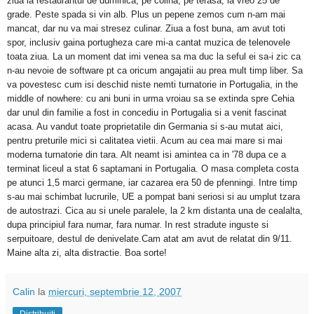
ziua la restaurantul de duminica, pe colina, pe terasa, la vreo 25 de
grade. Peste spada si vin alb. Plus un pepene zemos cum n-am mai
mancat, dar nu va mai stresez culinar. Ziua a fost buna, am avut toti
spor, inclusiv gaina portugheza care mi-a cantat muzica de telenovele
toata ziua. La un moment dat imi venea sa ma duc la seful ei sa-i zic ca
n-au nevoie de software pt ca oricum angajatii au prea mult timp liber. Sa
va povestesc cum isi deschid niste nemti turnatorie in Portugalia, in the
middle of nowhere: cu ani buni in urma vroiau sa se extinda spre Cehia
dar unul din familie a fost in concediu in Portugalia si a venit fascinat
acasa. Au vandut toate proprietatile din Germania si s-au mutat aici,
pentru preturile mici si calitatea vietii. Acum au cea mai mare si mai
moderna turnatorie din tara. Alt neamt isi amintea ca in '78 dupa ce a
terminat liceul a stat 6 saptamani in Portugalia. O masa completa costa
pe atunci 1,5 marci germane, iar cazarea era 50 de pfenningi. Intre timp
s-au mai schimbat lucrurile, UE a pompat bani seriosi si au umplut tzara
de autostrazi. Cica au si unele paralele, la 2 km distanta una de cealalta,
dupa principiul fara numar, fara numar. In rest stradute inguste si
serpuitoare, destul de denivelate.Cam atat am avut de relatat din 9/11.
Maine alta zi, alta distractie. Boa sorte!
Calin
la
miercuri, septembrie 12, 2007