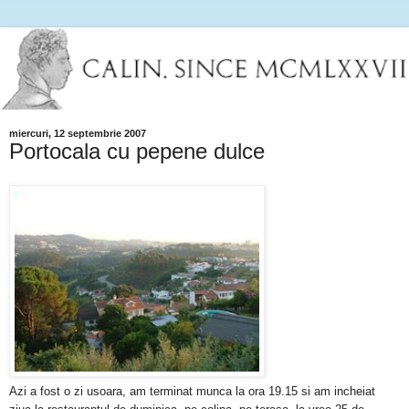
miercuri, 12 septembrie 2007
Portocala cu pepene dulce
Azi a fost o zi usoara, am terminat munca la ora 19.15 si am incheiat