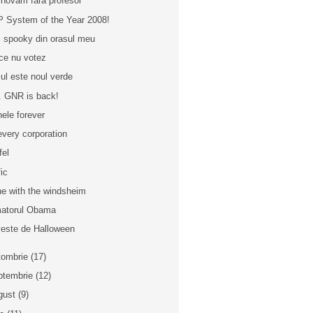
inovam fara profesor
 System of the Year 2008!
ri spooky din orasul meu
ce nu votez
ul este noul verde
. GNR is back!
ele forever
every corporation
fel
fic
e with the windsheim
atorul Obama
este de Halloween
tombrie
(17)
ptembrie
(12)
gust
(9)