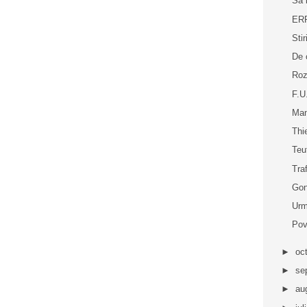
Sa 
ERP
Sti
De 
Roz
F.U
Man
Thi
Teu
Tra
Gon
Urm
Pov
►
oc
►
se
►
au