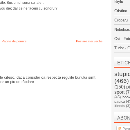
Brylu
vite. Buciumul suna cu jale...
 you die; dar ce ne facem cu sonorul?
Cristina
Groparu
Nebuloa
Ovi - Fot
Pagina de pornire
Postare mai veche
Tudor - C
ETIC
stupi
e citesc, dacă consider că respectă regulile bunului simț.
(466)
oar un pic de răbdare.
(150)
p
sport
(7
(45)
boo
papica
(4
friends
(3
ABO
Post