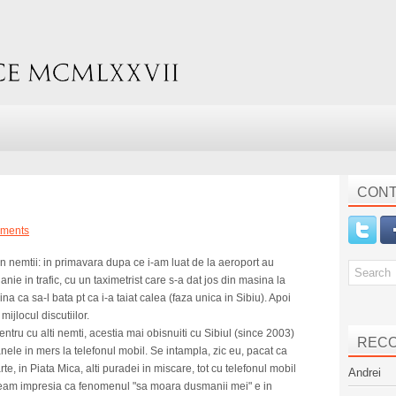
CONT
ments
 nemtii: in primavara dupa ce i-am luat de la aeroport au
anie in trafic, cu un taximetrist care s-a dat jos din masina la
na ca sa-l bata pt ca i-a taiat calea (faza unica in Sibiu). Apoi
mijlocul discutiilor.
ntru cu alti nemti, acestia mai obisnuiti cu Sibiul (since 2003)
REC
nele in mers la telefonul mobil. Se intampla, zic eu, pacat ca
 in Piata Mica, alti puradei in miscare, tot cu telefonul mobil
Andrei
veam impresia ca fenomenul "sa moara dusmanii mei" e in