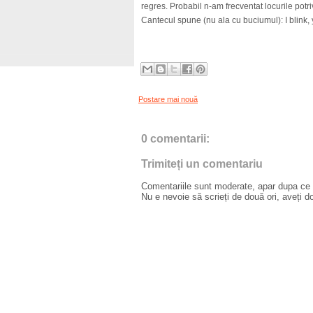
regres. Probabil n-am frecventat locurile potri
Cantecul spune (nu ala cu buciumul): I blink,
Postare mai nouă
0 comentarii:
Trimiteți un comentariu
Comentariile sunt moderate, apar dupa ce l
Nu e nevoie să scrieți de două ori, aveți d