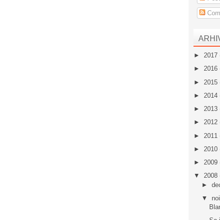
Come
ARHI
►
2017
►
2016
►
2015
►
2014
►
2013
►
2012
►
2011
►
2010
►
2009
▼
2008
►
de
▼
no
Bla