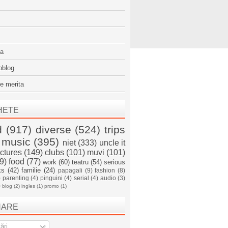
sa
oblog
e merita
HETE
d
(917)
diverse
(524)
trips
music
(395)
niet
(333)
uncle it
ictures
(149)
clubs
(101)
muvi
(101)
9)
food
(77)
work
(60)
teatru
(54)
serious
ks
(42)
familie
(24)
papagali
(9)
fashion
(8)
)
parenting
(4)
pinguini
(4)
serial
(4)
audio
(3)
)
blog
(2)
ingles
(1)
promo
(1)
NARE
ări