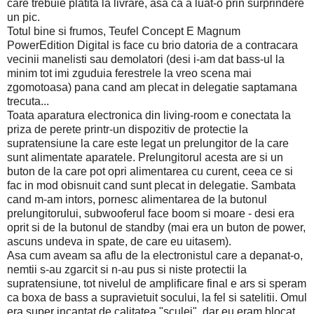
care trebuie platita la livrare, asa ca a luat-o prin surprindere
un pic.
Totul bine si frumos, Teufel Concept E Magnum
PowerEdition Digital is face cu brio datoria de a contracara
vecinii manelisti sau demolatori (desi i-am dat bass-ul la
minim tot imi zguduia ferestrele la vreo scena mai
zgomotoasa) pana cand am plecat in delegatie saptamana
trecuta...
Toata aparatura electronica din living-room e conectata la
priza de perete printr-un dispozitiv de protectie la
supratensiune la care este legat un prelungitor de la care
sunt alimentate aparatele. Prelungitorul acesta are si un
buton de la care pot opri alimentarea cu curent, ceea ce si
fac in mod obisnuit cand sunt plecat in delegatie. Sambata
cand m-am intors, pornesc alimentarea de la butonul
prelungitorului, subwooferul face boom si moare - desi era
oprit si de la butonul de standby (mai era un buton de power,
ascuns undeva in spate, de care eu uitasem).
Asa cum aveam sa aflu de la electronistul care a depanat-o,
nemtii s-au zgarcit si n-au pus si niste protectii la
supratensiune, tot nivelul de amplificare final e ars si speram
ca boxa de bass a supravietuit socului, la fel si satelitii. Omul
era super incantat de calitatea "sculei", dar eu eram blocat