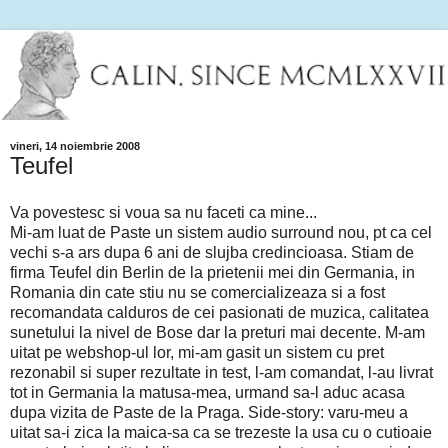
vineri, 14 noiembrie 2008
Teufel
Va povestesc si voua sa nu faceti ca mine...
Mi-am luat de Paste un sistem audio surround nou, pt ca cel
vechi s-a ars dupa 6 ani de slujba credincioasa. Stiam de
firma Teufel din Berlin de la prietenii mei din Germania, in
Romania din cate stiu nu se comercializeaza si a fost
recomandata calduros de cei pasionati de muzica, calitatea
sunetului la nivel de Bose dar la preturi mai decente. M-am
uitat pe webshop-ul lor, mi-am gasit un sistem cu pret
rezonabil si super rezultate in test, l-am comandat, l-au livrat
tot in Germania la matusa-mea, urmand sa-l aduc acasa
dupa vizita de Paste de la Praga. Side-story: varu-meu a
uitat sa-i zica la maica-sa ca se trezeste la usa cu o cutioaie