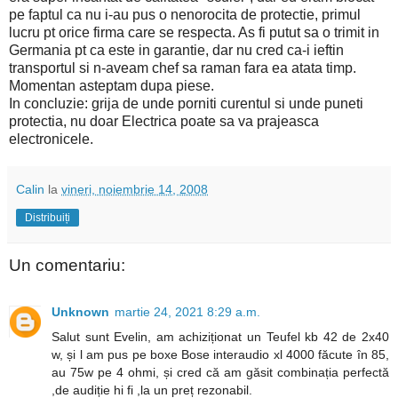
pe faptul ca nu i-au pus o nenorocita de protectie, primul
lucru pt orice firma care se respecta. As fi putut sa o trimit in
Germania pt ca este in garantie, dar nu cred ca-i ieftin
transportul si n-aveam chef sa raman fara ea atata timp.
Momentan asteptam dupa piese.
In concluzie: grija de unde porniti curentul si unde puneti
protectia, nu doar Electrica poate sa va prajeasca
electronicele.
Calin
la
vineri, noiembrie 14, 2008
Distribuiți
Un comentariu:
Unknown
martie 24, 2021 8:29 a.m.
Salut sunt Evelin, am achiziționat un Teufel kb 42 de 2x40
w, și l am pus pe boxe Bose interaudio xl 4000 făcute în 85,
au 75w pe 4 ohmi, și cred că am găsit combinația perfectă
,de audiție hi fi ,la un preț rezonabil.