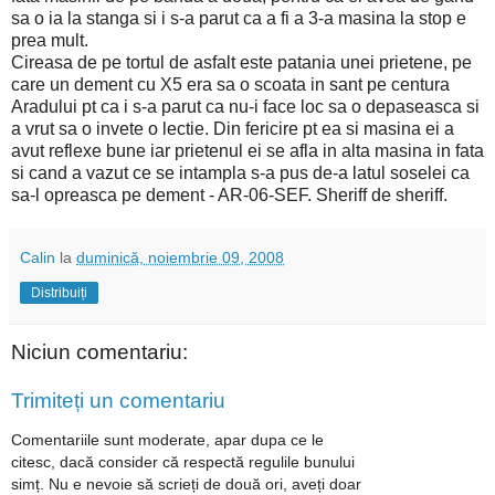
sa o ia la stanga si i s-a parut ca a fi a 3-a masina la stop e
prea mult.
Cireasa de pe tortul de asfalt este patania unei prietene, pe
care un dement cu X5 era sa o scoata in sant pe centura
Aradului pt ca i s-a parut ca nu-i face loc sa o depaseasca si
a vrut sa o invete o lectie. Din fericire pt ea si masina ei a
avut reflexe bune iar prietenul ei se afla in alta masina in fata
si cand a vazut ce se intampla s-a pus de-a latul soselei ca
sa-l opreasca pe dement - AR-06-SEF. Sheriff de sheriff.
Calin
la
duminică, noiembrie 09, 2008
Distribuiți
Niciun comentariu:
Trimiteți un comentariu
Comentariile sunt moderate, apar dupa ce le
citesc, dacă consider că respectă regulile bunului
simț. Nu e nevoie să scrieți de două ori, aveți doar