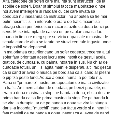
Alta categorie de soferi care ma irita sunt instructorii de la
scolile de soferi. Doar pt simplul fapt ca majoritatea dintre
noi avem intelegere si rabdare cu cei care invata sa
conduca nu inseamna ca instructorii nu ar putea sa fie mai
putin nesimtiti si in intervalele orare de trafic maxim sa
aleaga strazi periferice sau macar strazile cu doua benzi pe
sens. Mi se intampla de cateva ori pe saptamana sa fac
coada in timp ce merg spre serviciu dupa cate o masina de
scoala care de abia se taraie pe strazi centrale inguste unde
e imposibil sa depasesti.
In majoritatea cazurilor cand un sofer cedeaza trecerea altui
sofer fara prioritate acest lucru este insotit de gestul acela
gratios, de curtoazie, cu palma intoarsa in sus. Nu chiar de
curtoazie totusi, unii isi agita mainile disperati, altii fac gestul
ca si cand ar avea o musca pe bord sau ca si cand ar plezni
o pipitza peste fund. Aduce a orice, numai a politete nu.
Pana si "primarele" nostru are apucaturi de inalta civilizatie
in trafic. Am mers alaturi de el odata, pe benzi paralele, eu
eram a doua masina la stop, pe banda a doua, el s-a dus pe
prima banda ca sa fie prima masina la stop. De pe banda lui
se vira la dreapta iar de pe banda a doua se vira la stanga
dar si-a incordat "muschii" cand s-a facut verde si a intrat in
fata masinii de pe banda a doua, pentru ca el avea de gand