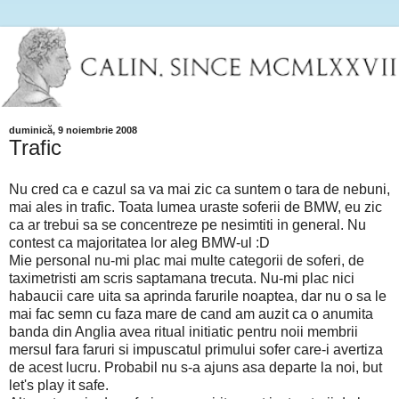
duminică, 9 noiembrie 2008
Trafic
Nu cred ca e cazul sa va mai zic ca suntem o tara de nebuni,
mai ales in trafic. Toata lumea uraste soferii de BMW, eu zic
ca ar trebui sa se concentreze pe nesimtiti in general. Nu
contest ca majoritatea lor aleg BMW-ul :D
Mie personal nu-mi plac mai multe categorii de soferi, de
taximetristi am scris saptamana trecuta. Nu-mi plac nici
habaucii care uita sa aprinda farurile noaptea, dar nu o sa le
mai fac semn cu faza mare de cand am auzit ca o anumita
banda din Anglia avea ritual initiatic pentru noii membrii
mersul fara faruri si impuscatul primului sofer care-i avertiza
de acest lucru. Probabil nu s-a ajuns asa departe la noi, but
let's play it safe.