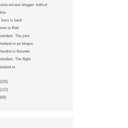
esia oricarui blogger: traficul
lina
 boss is back
tere la Mall
terdam. The joint
terland.ro pe bloguri
fandrul si fluturele
terdam. The flight.
terland.ro
(105)
(112)
(69)