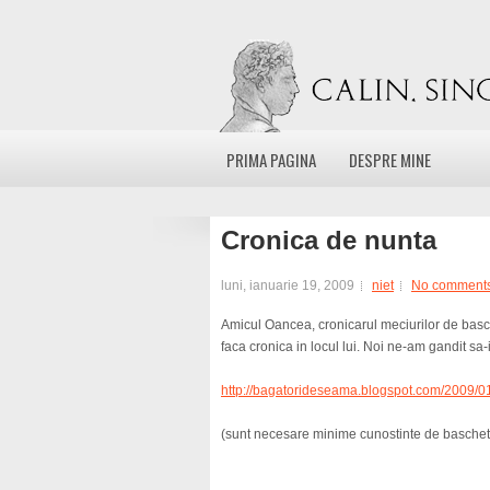
PRIMA PAGINA
DESPRE MINE
Cronica de nunta
luni, ianuarie 19, 2009
niet
No comment
Amicul Oancea, cronicarul meciurilor de basc
faca cronica in locul lui. Noi ne-am gandit sa-i 
http://bagatorideseama.blogspot.com/2009/01
(sunt necesare minime cunostinte de baschet 