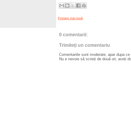
Postare mai nouă
0 comentarii:
Trimiteți un comentariu
Comentariile sunt moderate, apar dupa ce l
Nu e nevoie să scrieți de două ori, aveți d