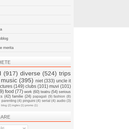
sa
oblog
e merita
HETE
d
(917)
diverse
(524)
trips
music
(395)
niet
(333)
uncle it
ictures
(149)
clubs
(101)
muvi
(101)
9)
food
(77)
work
(60)
teatru
(54)
serious
ks
(42)
familie
(24)
papagali
(9)
fashion
(8)
)
parenting
(4)
pinguini
(4)
serial
(4)
audio
(3)
)
blog
(2)
ingles
(1)
promo
(1)
NARE
ări