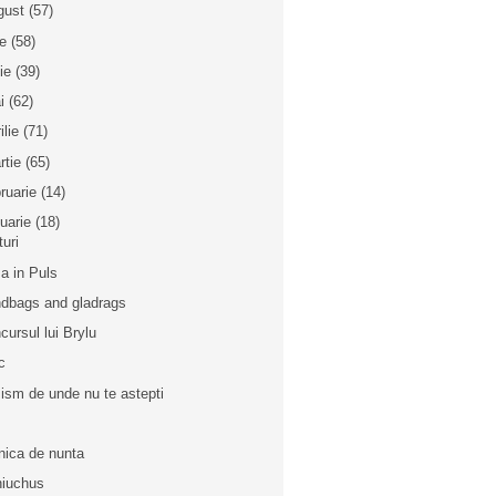
gust
(57)
ie
(58)
nie
(39)
i
(62)
ilie
(71)
rtie
(65)
bruarie
(14)
nuarie
(18)
turi
a in Puls
dbags and gladrags
cursul lui Brylu
c
ism de unde nu te astepti
nica de nunta
iuchus