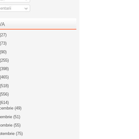
ntarii
VA
(27)
(73)
(90)
(255)
(398)
(465)
(518)
(556)
(614)
cembrie
(49)
iembrie
(51)
tombrie
(55)
ptembrie
(75)