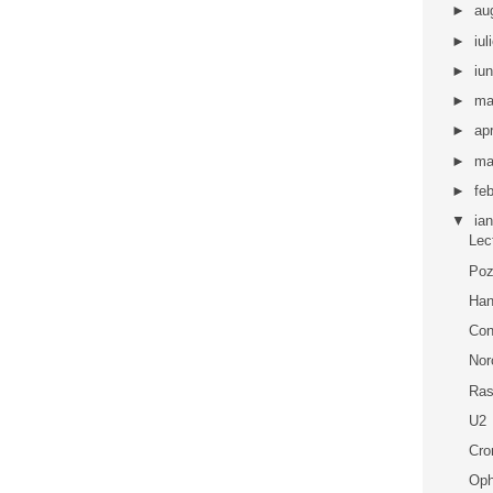
►
au
►
iul
►
iu
►
ma
►
apr
►
ma
►
fe
▼
ia
Lec
Poz
Han
Con
Nor
Ras
U2
Cro
Oph