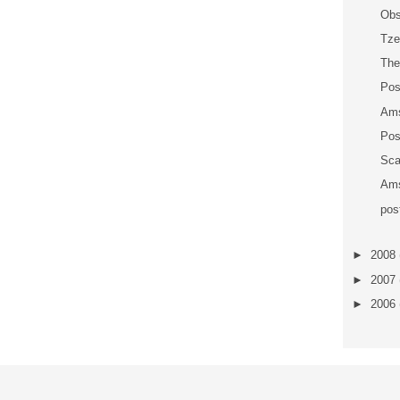
Obs
Tze
The
Pos
Ams
Pos
Sca
Ams
pos
►
2008
►
2007
►
2006