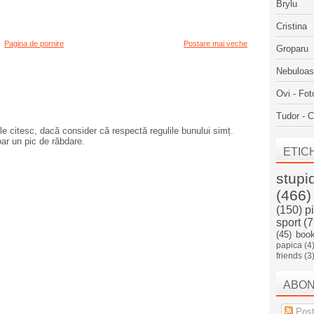
Brylu
Cristina
Pagina de pornire
Postare mai veche
Groparu
Nebuloa
Ovi - Fot
Tudor - C
e citesc, dacă consider că respectă regulile bunului simț.
oar un pic de răbdare.
ETIC
stupi
(466)
(150)
p
sport
(7
(45)
boo
papica
(4
friends
(3
ABO
Post