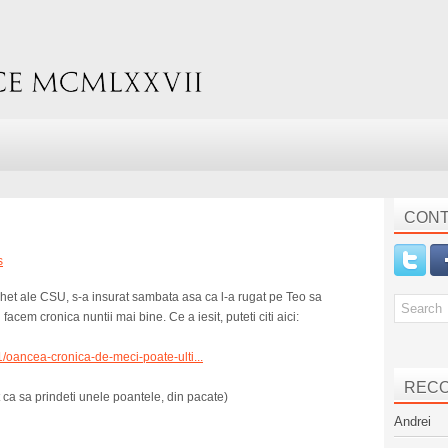
CONT
s
het ale CSU, s-a insurat sambata asa ca l-a rugat pe Teo sa
facem cronica nuntii mai bine. Ce a iesit, puteti citi aici:
/oancea-cronica-de-meci-poate-ulti...
REC
ca sa prindeti unele poantele, din pacate)
Andrei