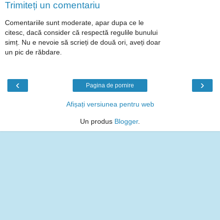
Trimiteți un comentariu
Comentariile sunt moderate, apar dupa ce le
citesc, dacă consider că respectă regulile bunului
simț. Nu e nevoie să scrieți de două ori, aveți doar
un pic de răbdare.
‹
›
Pagina de pornire
Afișați versiunea pentru web
Un produs
Blogger
.