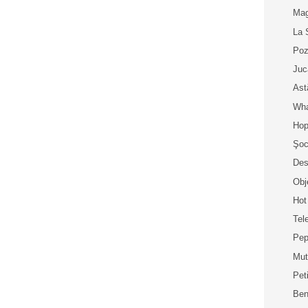
Mag
La 
Poz
Juc
Ast
Wha
Hop
Şoc
Des
Obj
Hot
Tel
Pep
Mut
Peti
Ben