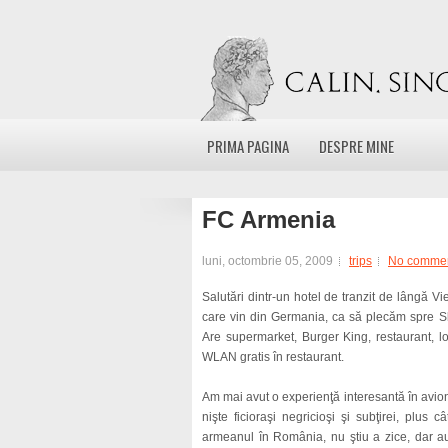
PRIMA PAGINA
DESPRE MINE
FC Armenia
luni, octombrie 05, 2009
trips
No comme
Salutări dintr-un hotel de tranzit de lângă V
care vin din Germania, ca să plecăm spre Sl
Are supermarket, Burger King, restaurant, lo
WLAN gratis în restaurant.
Am mai avut o experienţă interesantă în avio
nişte ficioraşi negricioşi şi subţirei, plus
armeanul în România, nu ştiu a zice, dar au 