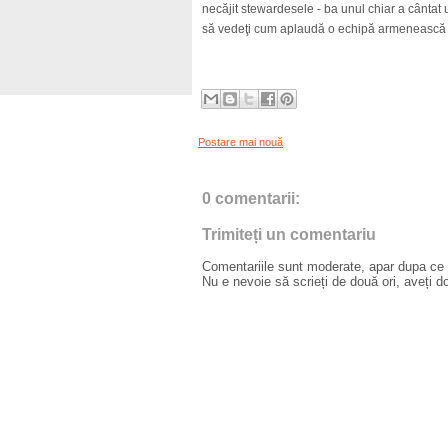
necăjit stewardesele - ba unul chiar a cântat 
să vedeţi cum aplaudă o echipă armenească d
Postare mai nouă
0 comentarii:
Trimiteți un comentariu
Comentariile sunt moderate, apar dupa ce l
Nu e nevoie să scrieți de două ori, aveți d