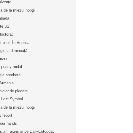
olvenţa
a de la miezul nopţii
mbada
ete U2
doctorat
t pilot. În Replica
rgie la dimineaţă
rizer
 pussy mobil
iţie aprobată!
Armenia
picior de plecare
 Lost Symbol
a de la miezul nopţii
b report
your hands
a, am ajuns şi pe DailyCotcodac