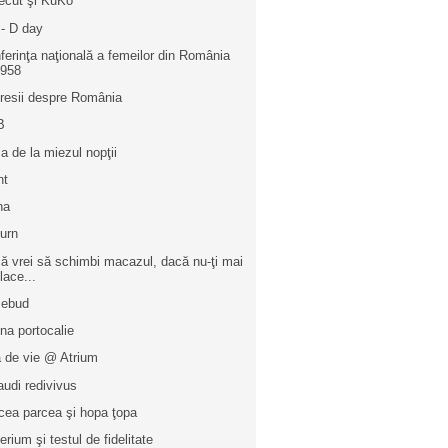
recut şi KuKo
 - D day
ferinţa naţională a femeilor din România
1958
resii despre România
B
a de la miezul nopţii
nt
na
turn
ă vrei să schimbi macazul, dacă nu-ţi mai
lace...
sebud
na portocalie
a de vie @ Atrium
audi redivivus
cea parcea şi hopa ţopa
erium şi testul de fidelitate