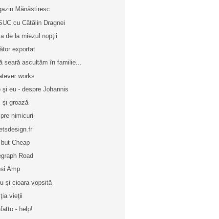
azin Mănăstiresc
SUC cu Cătălin Dragnei
a de la miezul nopţii
ător exportat
ă seară ascultăm în familie...
tever works
 şi eu - despre Johannis
 şi groază
pre nimicuri
etsdesign.fr
 but Cheap
egraph Road
si Amp
u şi cioara vopsită
ţia vieţii
fatto - help!