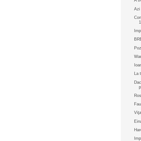
A t
Azi
Con
Imp
BR
Poz
Wa
Ioa
La 
Dac
p
Ro
Fau
Viţ
Ein
Har
Imp