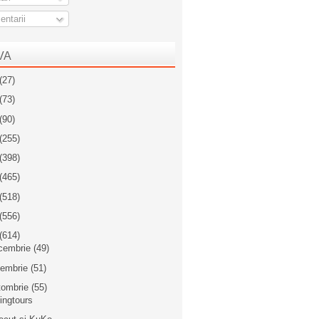
ntarii
VA
(27)
(73)
(90)
(255)
(398)
(465)
(518)
(556)
(614)
cembrie
(49)
iembrie
(51)
tombrie
(55)
lingtours