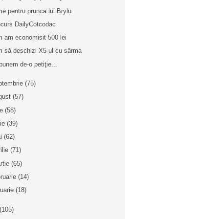
e pentru prunca lui Brylu
curs DailyCotcodac
 am economisit 500 lei
 să deschizi X5-ul cu sârma
punem de-o petiţie...
ptembrie
(75)
gust
(57)
ie
(58)
nie
(39)
i
(62)
ilie
(71)
rtie
(65)
bruarie
(14)
nuarie
(18)
(105)