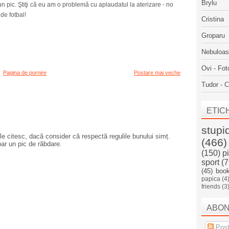
Brylu
un pic. Ştiţi că eu am o problemă cu aplaudatul la aterizare - no
e fotbal!
Cristina
Groparu
Nebuloa
Ovi - Fot
Pagina de pornire
Postare mai veche
Tudor - C
ETIC
stupi
e citesc, dacă consider că respectă regulile bunului simț.
(466)
oar un pic de răbdare.
(150)
p
sport
(7
(45)
boo
papica
(4
friends
(3
ABO
Post