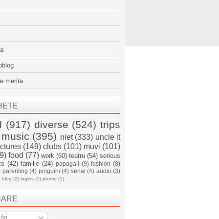
sa
oblog
e merita
HETE
d
(917)
diverse
(524)
trips
music
(395)
niet
(333)
uncle it
ictures
(149)
clubs
(101)
muvi
(101)
9)
food
(77)
work
(60)
teatru
(54)
serious
ks
(42)
familie
(24)
papagali
(9)
fashion
(8)
)
parenting
(4)
pinguini
(4)
serial
(4)
audio
(3)
)
blog
(2)
ingles
(1)
promo
(1)
NARE
ări