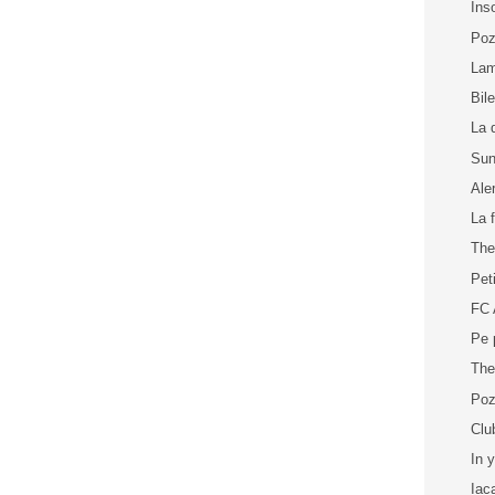
Ins
Poz
La
Bil
La 
Sun
Ale
La f
The
Pet
FC 
Pe 
The
Poz
Clu
In 
Iac