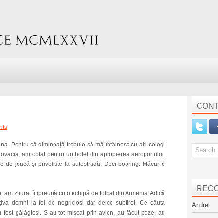
CONT
nts
iena. Pentru că dimineaţă trebuie să mă întâlnesc cu alţi colegi
ovacia, am optat pentru un hotel din apropierea aeroportului.
c de joacă şi privelişte la autostradă. Deci booring. Măcar e
REC
n: am zburat împreună cu o echipă de fotbal din Armenia! Adică
 câţiva domni la fel de negricioşi dar deloc subţirei. Ce căuta
Andrei
fost gălăgioşi. S-au tot mişcat prin avion, au făcut poze, au