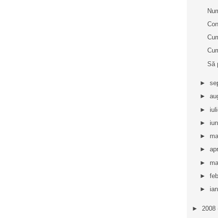
Num
Con
Cum
Cum
Să 
►
se
►
au
►
iul
►
iu
►
ma
►
apr
►
ma
►
fe
►
ia
►
2008