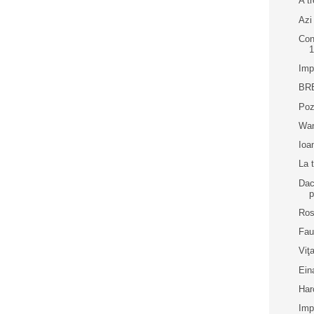
A t
Azi
Con
Imp
BR
Poz
Wa
Ioa
La 
Dac
p
Ro
Fau
Viţ
Ein
Har
Imp