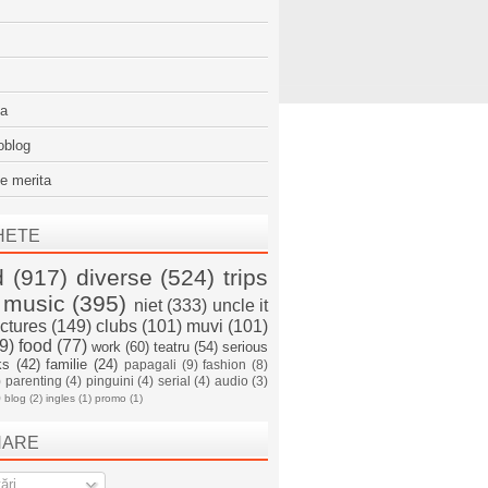
sa
oblog
e merita
HETE
d
(917)
diverse
(524)
trips
music
(395)
niet
(333)
uncle it
ictures
(149)
clubs
(101)
muvi
(101)
9)
food
(77)
work
(60)
teatru
(54)
serious
ks
(42)
familie
(24)
papagali
(9)
fashion
(8)
)
parenting
(4)
pinguini
(4)
serial
(4)
audio
(3)
)
blog
(2)
ingles
(1)
promo
(1)
NARE
ări