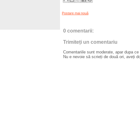
Postare mai nouă
0 comentarii:
Trimiteți un comentariu
Comentariile sunt moderate, apar dupa ce l
Nu e nevoie să scrieți de două ori, aveți d