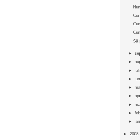
Num
Con
Cum
Cum
Să 
►
se
►
au
►
iul
►
iu
►
ma
►
apr
►
ma
►
fe
►
ia
►
2008