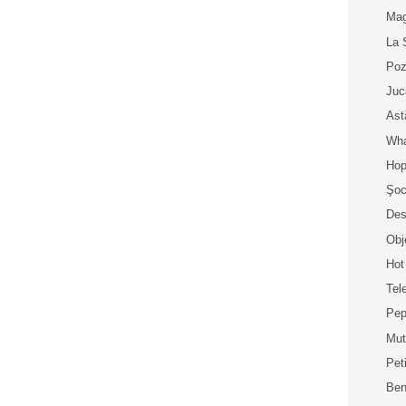
Mag
La 
Poz
Juc
Ast
Wha
Hop
Şoc
Des
Obj
Hot
Tel
Pep
Mut
Peti
Ben