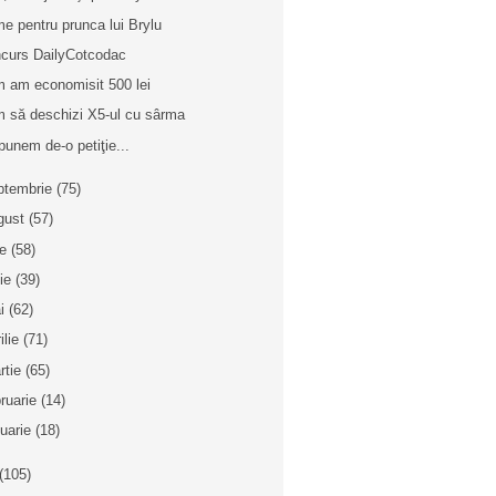
e pentru prunca lui Brylu
curs DailyCotcodac
 am economisit 500 lei
 să deschizi X5-ul cu sârma
punem de-o petiţie...
ptembrie
(75)
gust
(57)
ie
(58)
nie
(39)
i
(62)
ilie
(71)
rtie
(65)
bruarie
(14)
nuarie
(18)
(105)