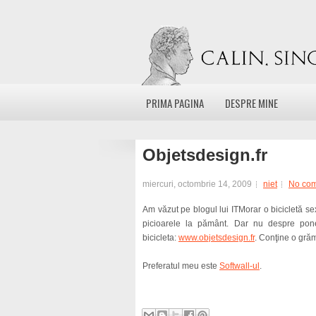
PRIMA PAGINA
DESPRE MINE
Objetsdesign.fr
miercuri, octombrie 14, 2009
niet
No co
Am văzut pe blogul lui ITMorar o bicicletă se
picioarele la pământ. Dar nu despre pon
bicicleta:
www.objetsdesign.fr
. Conţine o grăm
Preferatul meu este
Softwall-ul
.