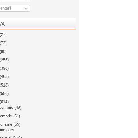
ntarii
VA
(27)
(73)
(90)
(255)
(398)
(465)
(518)
(556)
(614)
cembrie
(49)
iembrie
(51)
tombrie
(55)
lingtours