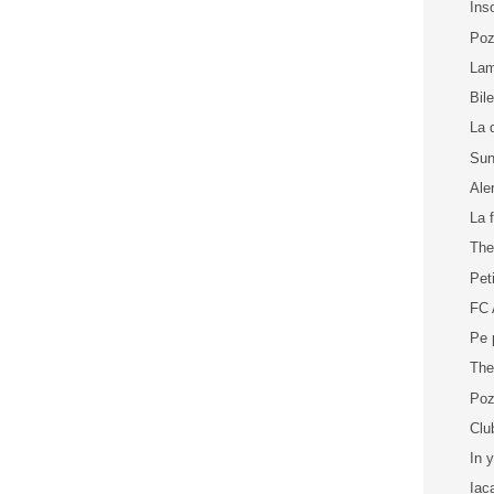
Ins
Poz
La
Bil
La 
Sun
Ale
La f
The
Pet
FC 
Pe 
The
Poz
Clu
In 
Iac