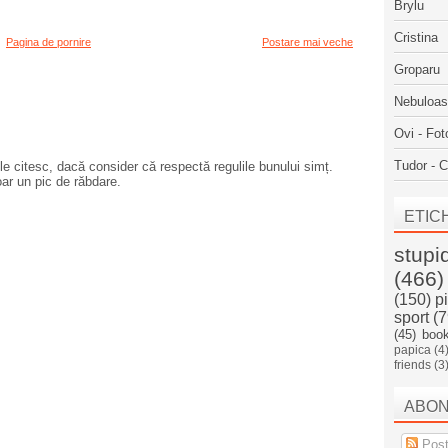
Brylu
Cristina
Pagina de pornire
Postare mai veche
Groparu
Nebuloa
Ovi - Fot
Tudor - C
e citesc, dacă consider că respectă regulile bunului simț.
oar un pic de răbdare.
ETIC
stupi
(466)
(150)
p
sport
(7
(45)
boo
papica
(4
friends
(3
ABO
Post