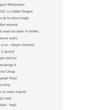
azin Mănăstiresc
SUC cu Cătălin Dragnei
a de la miezul nopţii
ător exportat
ă seară ascultăm în familie...
tever works
 şi eu - despre Johannis
 şi groază
pre nimicuri
etsdesign.fr
 but Cheap
egraph Road
si Amp
u şi cioara vopsită
ţia vieţii
fatto - help!