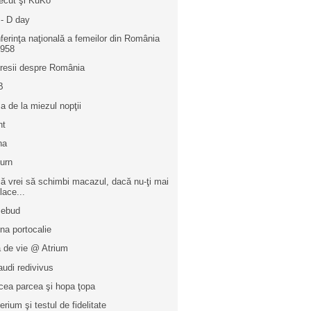
recut şi KuKo
 - D day
ferinţa naţională a femeilor din România
1958
resii despre România
B
a de la miezul nopţii
nt
na
turn
ă vrei să schimbi macazul, dacă nu-ţi mai
lace...
sebud
na portocalie
a de vie @ Atrium
audi redivivus
cea parcea şi hopa ţopa
erium şi testul de fidelitate