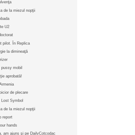
olvenţa
a de la miezul nopţii
mbada
ete U2
doctorat
t pilot. În Replica
rgie la dimineaţă
rizer
 pussy mobil
iţie aprobată!
Armenia
picior de plecare
 Lost Symbol
a de la miezul nopţii
b report
your hands
a, am ajuns şi pe DailyCotcodac