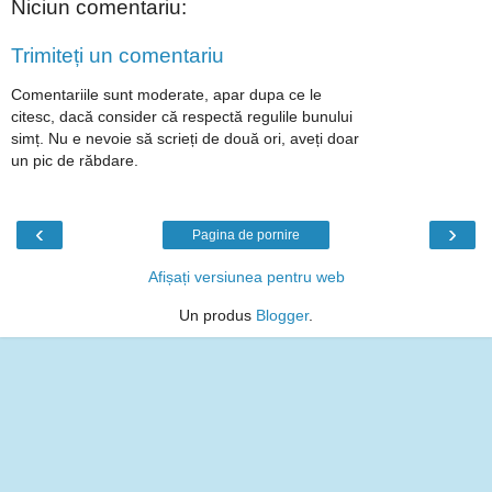
Niciun comentariu:
Trimiteți un comentariu
Comentariile sunt moderate, apar dupa ce le
citesc, dacă consider că respectă regulile bunului
simț. Nu e nevoie să scrieți de două ori, aveți doar
un pic de răbdare.
‹
›
Pagina de pornire
Afișați versiunea pentru web
Un produs
Blogger
.