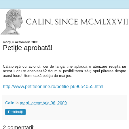
marți, 6 octombrie 2009
Petiţie aprobată!
Călătoreşti cu avionul, cei de lângă tine aplaudă o aterizare reuşită iar
acest lucru te enervează? Acum ai posibilitatea să-ţi spui părerea despre
acest lucru! Semnează petiţia de mai jos:
http://www.petitieonline.ro/petitie-p69654055.html
Calin
la
marți, octombrie 06, 2009
Distribuiți
2 comentarii: