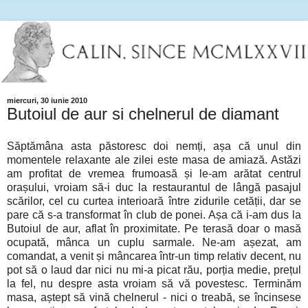
miercuri, 30 iunie 2010
Butoiul de aur si chelnerul de diamant
Săptămâna asta păstoresc doi nemți, așa că unul din
momentele relaxante ale zilei este masa de amiază. Astăzi
am profitat de vremea frumoasă și le-am arătat centrul
orașului, vroiam să-i duc la restaurantul de lângă pasajul
scărilor, cel cu curtea interioară între zidurile cetății, dar se
pare că s-a transformat în club de ponei. Așa că i-am dus la
Butoiul de aur, aflat în proximitate. Pe terasă doar o masă
ocupată, mânca un cuplu sarmale. Ne-am așezat, am
comandat, a venit și mâncarea într-un timp relativ decent, nu
pot să o laud dar nici nu mi-a picat rău, porția medie, prețul
la fel, nu despre asta vroiam să vă povestesc. Terminăm
masa, aștept să vină chelnerul - nici o treabă, se încinsese