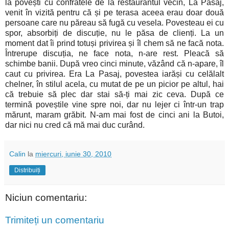
la povești cu confratele de la restaurantul vecin, La Pasaj,
venit în vizită pentru că și pe terasa aceea erau doar două
persoane care nu păreau să fugă cu vesela. Povesteau ei cu
spor, absorbiți de discuție, nu le păsa de clienți. La un
moment dat îi prind totuși privirea și îl chem să ne facă nota.
Întrerupe discuția, ne face nota, n-are rest. Pleacă să
schimbe banii. După vreo cinci minute, văzând că n-apare, îl
caut cu privirea. Era La Pasaj, povestea iarăși cu celălalt
chelner, în stilul acela, cu mutat de pe un picior pe altul, hai
că trebuie să plec dar stai să-ți mai zic ceva. După ce
termină poveștile vine spre noi, dar nu lejer ci într-un trap
mărunt, maram grăbit. N-am mai fost de cinci ani la Butoi,
dar nici nu cred că mă mai duc curând.
Calin
la
miercuri, iunie 30, 2010
Distribuiți
Niciun comentariu:
Trimiteți un comentariu