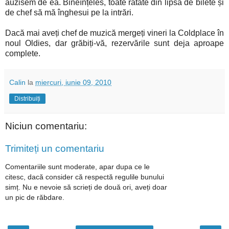
auzisem de ea. Bineînțeles, toate ratate din lipsă de bilete și
de chef să mă înghesui pe la intrări.
Dacă mai aveți chef de muzică mergeți vineri la Coldplace în
noul Oldies, dar grăbiți-vă, rezervările sunt deja aproape
complete.
Calin
la
miercuri, iunie 09, 2010
Distribuiți
Niciun comentariu:
Trimiteți un comentariu
Comentariile sunt moderate, apar dupa ce le
citesc, dacă consider că respectă regulile bunului
simț. Nu e nevoie să scrieți de două ori, aveți doar
un pic de răbdare.