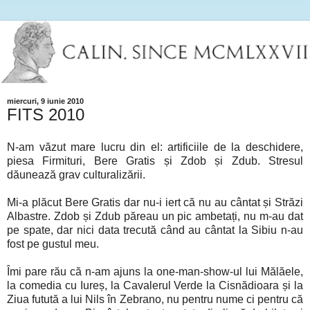
miercuri, 9 iunie 2010
FITS 2010
N-am văzut mare lucru din el: artificiile de la deschidere,
piesa Firmituri, Bere Gratis și Zdob și Zdub. Stresul
dăunează grav culturalizării.
Mi-a plăcut Bere Gratis dar nu-i iert că nu au cântat și Străzi
Albastre. Zdob și Zdub păreau un pic ambetați, nu m-au dat
pe spate, dar nici data trecută când au cântat la Sibiu n-au
fost pe gustul meu.
Îmi pare rău că n-am ajuns la one-man-show-ul lui Mălăele,
la comedia cu Iureș, la Cavalerul Verde la Cisnădioara și la
Ziua futută a lui Nils în Zebrano, nu pentru nume ci pentru că