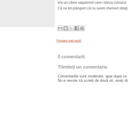
era un câine vagabond care-i bloca culoarul. 
Că ne tot plângem că nu avem chelneri stilați,
Postare mai nouă
0 comentarii:
Trimiteți un comentariu
Comentariile sunt moderate, apar dupa ce l
Nu e nevoie să scrieți de două ori, aveți d