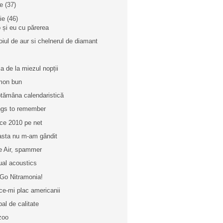
ie
(37)
nie
(46)
 și eu cu părerea
oiul de aur si chelnerul de diamant
a de la miezul nopții
mon bun
tămâna calendaristică
gs to remember
ice 2010 pe net
asta nu m-am gândit
e Air, spammer
ual acoustics
Go Nitramonia!
ce-mi plac americanii
bal de calitate
zoo