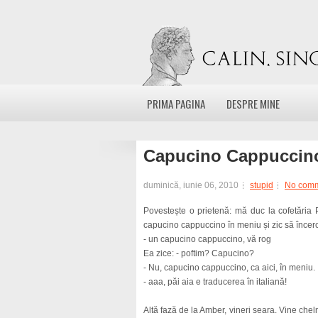
PRIMA PAGINA
DESPRE MINE
Capucino Cappuccin
duminică, iunie 06, 2010
stupid
No com
Povestește o prietenă: mă duc la cofetăria P
capucino cappuccino în meniu și zic să încerc,
- un capucino cappuccino, vă rog
Ea zice: - poftim? Capucino?
- Nu, capucino cappuccino, ca aici, în meniu.
- aaa, păi aia e traducerea în italiană!
Altă fază de la Amber, vineri seara. Vine cheln