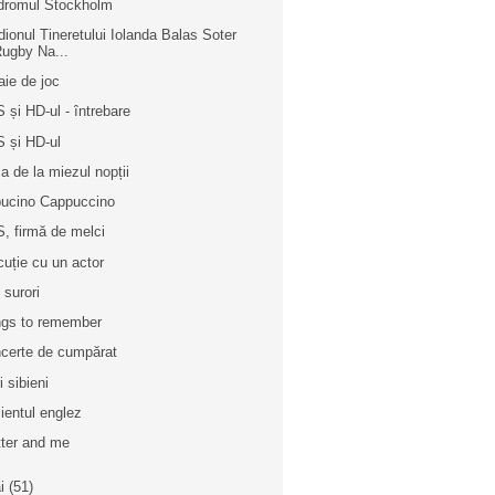
dromul Stockholm
dionul Tineretului Iolanda Balas Soter
ugby Na...
aie de joc
 și HD-ul - întrebare
 și HD-ul
a de la miezul nopții
ucino Cappuccino
, firmă de melci
cuție cu un actor
 surori
gs to remember
certe de cumpărat
i sibieni
ientul englez
tter and me
i
(51)