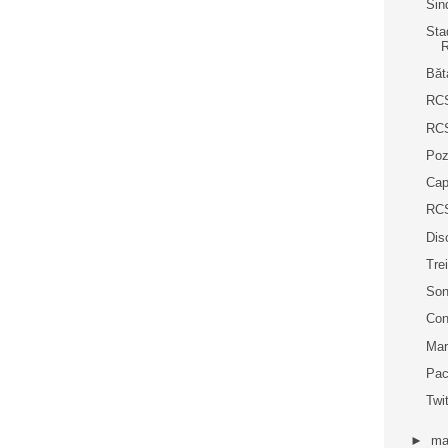
Sin
Sta
R
Băt
RCS
RCS
Poz
Cap
RCS
Dis
Trei
Son
Con
Mar
Pac
Twi
►
ma