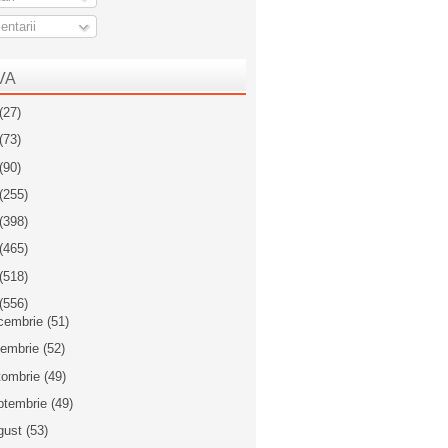
ntarii
VA
(27)
(73)
(90)
(255)
(398)
(465)
(518)
(556)
cembrie
(51)
iembrie
(52)
tombrie
(49)
ptembrie
(49)
gust
(53)