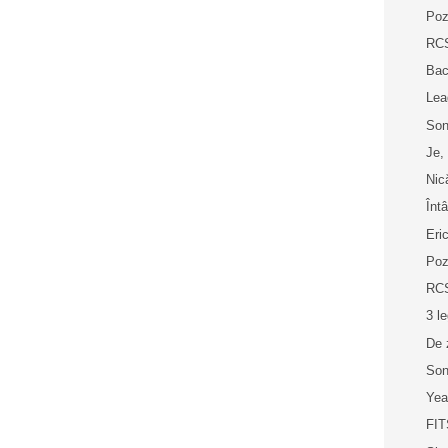
Poz
RCS
Ba
Lea
Son
Je,
Nic
Înt
Eri
Poz
RCS
3 l
De 
Son
Yea
FIT