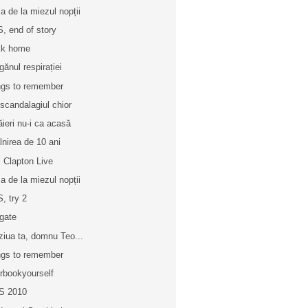
a de la miezul nopții
, end of story
ck home
gănul respirației
gs to remember
 scandalagiul chior
ăieri nu-i ca acasă
âlnirea de 10 ani
c Clapton Live
a de la miezul nopții
, try 2
egate
ziua ta, domnu Teo...
gs to remember
rbookyourself
S 2010