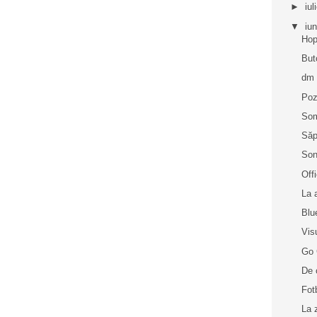
►
iul
▼
iu
Hop
But
dm
Poz
So
Săp
Son
Off
La 
Blu
Vis
Go 
De 
Fot
La 