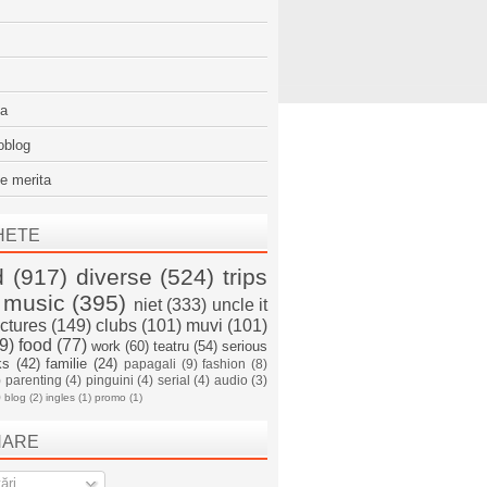
sa
oblog
e merita
HETE
d
(917)
diverse
(524)
trips
music
(395)
niet
(333)
uncle it
ictures
(149)
clubs
(101)
muvi
(101)
9)
food
(77)
work
(60)
teatru
(54)
serious
ks
(42)
familie
(24)
papagali
(9)
fashion
(8)
)
parenting
(4)
pinguini
(4)
serial
(4)
audio
(3)
)
blog
(2)
ingles
(1)
promo
(1)
NARE
ări