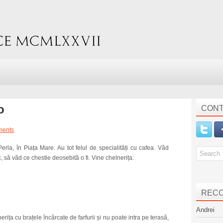
o
CONT
ments
erla, în Piața Mare. Au tot felul de specialități cu cafea. Văd
 să văd ce chestie deosebită o fi. Vine chelnerița:
REC
Andrei
erița cu brațele încărcate de farfurii și nu poate intra pe terasă,