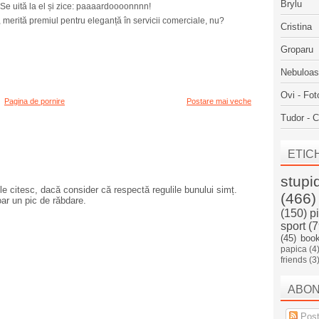
Brylu
Se uită la el și zice: paaaardoooonnnn!
 merită premiul pentru eleganță în servicii comerciale, nu?
Cristina
Groparu
Nebuloa
Ovi - Fot
Pagina de pornire
Postare mai veche
Tudor - C
ETIC
stupi
e citesc, dacă consider că respectă regulile bunului simț.
(466)
oar un pic de răbdare.
(150)
p
sport
(7
(45)
boo
papica
(4
friends
(3
ABO
Post