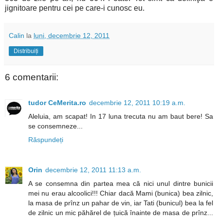
jignitoare pentru cei pe care-i cunosc eu.
Calin
la
luni, decembrie 12, 2011
Distribuiți
6 comentarii:
tudor CeMerita.ro
decembrie 12, 2011 10:19 a.m.
Aleluia, am scapat! In 17 luna trecuta nu am baut bere! Sa
se consemneze...
Răspundeți
Orin
decembrie 12, 2011 11:13 a.m.
A se consemna din partea mea că nici unul dintre bunicii
mei nu erau alcoolici!!! Chiar dacă Mami (bunica) bea zilnic,
la masa de prînz un pahar de vin, iar Tati (bunicul) bea la fel
de zilnic un mic păhărel de țuică înainte de masa de prînz...