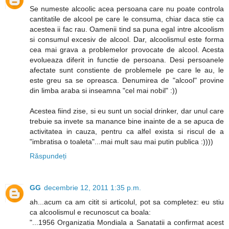
Se numeste alcoolic acea persoana care nu poate controla
cantitatile de alcool pe care le consuma, chiar daca stie ca
acestea ii fac rau. Oamenii tind sa puna egal intre alcoolism
si consumul excesiv de alcool. Dar, alcoolismul este forma
cea mai grava a problemelor provocate de alcool. Acesta
evolueaza diferit in functie de persoana. Desi persoanele
afectate sunt constiente de problemele pe care le au, le
este greu sa se opreasca. Denumirea de "alcool" provine
din limba araba si inseamna "cel mai nobil" :))
Acestea fiind zise, si eu sunt un social drinker, dar unul care
trebuie sa invete sa manance bine inainte de a se apuca de
activitatea in cauza, pentru ca alfel exista si riscul de a
"imbratisa o toaleta"...mai mult sau mai putin publica :))))
Răspundeți
GG
decembrie 12, 2011 1:35 p.m.
ah...acum ca am citit si articolul, pot sa completez: eu stiu
ca alcoolismul e recunoscut ca boala:
"...1956 Organizatia Mondiala a Sanatatii a confirmat acest