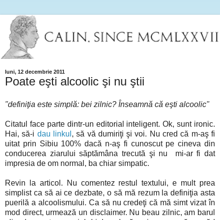
luni, 12 decembrie 2011
Poate eşti alcoolic şi nu ştii
"definiţia este simplă: bei zilnic? Înseamnă că eşti alcoolic"
Citatul face parte dintr-un editorial inteligent. Ok, sunt ironic.
Hai, să-i
dau linkul
, să vă dumiriţi şi voi. Nu cred că m-aş fi
uitat prin Sibiu 100% dacă n-aş fi cunoscut pe cineva din
conducerea ziarului săptămâna trecută şi nu mi-ar fi dat
impresia de om normal, ba chiar simpatic.
Revin la articol. Nu comentez restul textului, e mult prea
simplist ca să ai ce dezbate, o să mă rezum la definiţia asta
puerilă a alcoolismului. Ca să nu credeţi că mă simt vizat în
mod direct, urmează un disclaimer. Nu beau zilnic, am barul