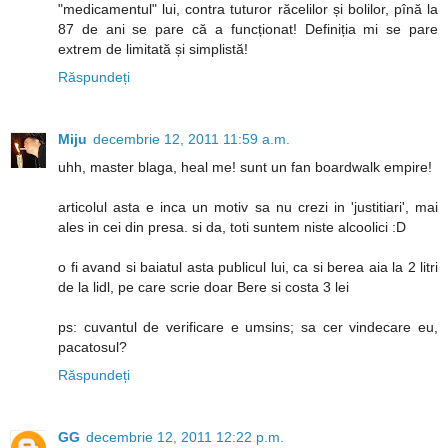
"medicamentul" lui, contra tuturor răcelilor și bolilor, pînă la
87 de ani se pare că a funcționat! Definiția mi se pare
extrem de limitată și simplistă!
Răspundeți
Miju
decembrie 12, 2011 11:59 a.m.
uhh, master blaga, heal me! sunt un fan boardwalk empire!
articolul asta e inca un motiv sa nu crezi in 'justitiari', mai
ales in cei din presa. si da, toti suntem niste alcoolici :D
o fi avand si baiatul asta publicul lui, ca si berea aia la 2 litri
de la lidl, pe care scrie doar Bere si costa 3 lei
ps: cuvantul de verificare e umsins; sa cer vindecare eu,
pacatosul?
Răspundeți
GG
decembrie 12, 2011 12:22 p.m.