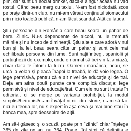
plin, dar sunt un social drinker, dacă-s singur acasă nu văd
rostul. Când beau merg cu taxiul. N-am fost niciodată scos
pe braţe dintr-un club, nu mi-am vărsat conţinutul stomacului
prin nicio toaletă publică, n-am făcut scandal. Atât cu lauda.
Ştiu persoane din România care beau seara un pahar de
bere. Zilnic. Nu-s dependente de alcool, nu le tremură
mâinile şi nu încep de dimineaţă. Ştiu altele care adoră vinul
bun şi, la fel, beau seara câte un pahar şi sunt cele mai
echilibrate persoane din lume. Sunt naţii întregi, spaniolii şi
portughezii de exemplu, unde e normal să bei vin la amiază,
chiar dacă te întorci la lucru. Oamenii mănâncă, beau, se
urcă la volan şi pleacă înapoi la treabă, le dă voie legea. O
lege permisivă, pentru că e alt nivel de educaţie şi de trai.
Deja am atins două puncte care complică discuţia: lege
permisivă şi nivel de educaţie/trai. Cum ele nu sunt tratate în
editorial, ci se merge pe varianta prohibiţiei, la modul
simplist/heirupist/n-am învăţat nimic din istorie, n-am să fac
nici eu teoria lor, nu-s expert în aşa ceva şi mai bine stau în
banca mea, spre deosebire de alţii.
Am să-i găsesc şi o scuză: poate prin "zilnic" chiar înţelege
365 de zile pe an, nu 364. Poate. Tot simt că definiţia e