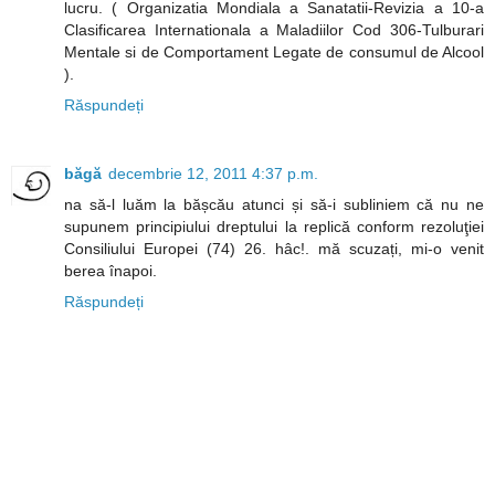
lucru. ( Organizatia Mondiala a Sanatatii-Revizia a 10-a
Clasificarea Internationala a Maladiilor Cod 306-Tulburari
Mentale si de Comportament Legate de consumul de Alcool
).
Răspundeți
băgă
decembrie 12, 2011 4:37 p.m.
na să-l luăm la bășcău atunci și să-i subliniem că nu ne
supunem principiului dreptului la replică conform rezoluţiei
Consiliului Europei (74) 26. hâc!. mă scuzați, mi-o venit
berea înapoi.
Răspundeți