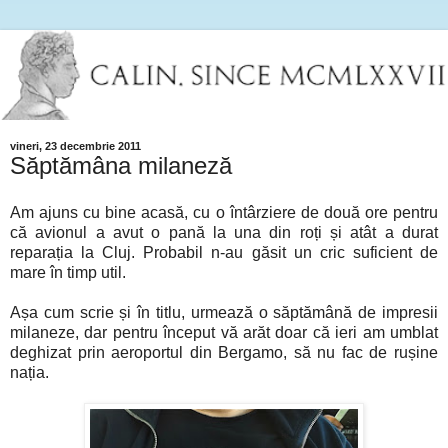
vineri, 23 decembrie 2011
Săptămâna milaneză
Am ajuns cu bine acasă, cu o întârziere de două ore pentru
că avionul a avut o pană la una din roți și atât a durat
reparația la Cluj. Probabil n-au găsit un cric suficient de
mare în timp util.
Așa cum scrie și în titlu, urmează o săptămână de impresii
milaneze, dar pentru început vă arăt doar că ieri am umblat
deghizat prin aeroportul din Bergamo, să nu fac de rușine
nația.