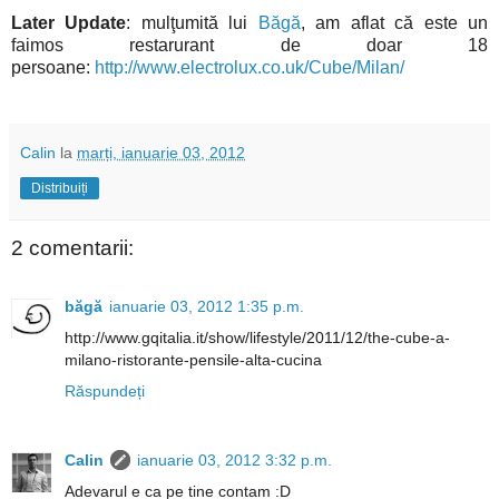
Later Update
: mulţumită lui
Băgă
, am aflat că este un
faimos restarurant de doar 18
persoane:
http://www.electrolux.co.uk/Cube/Milan/
Calin
la
marți, ianuarie 03, 2012
Distribuiți
2 comentarii:
băgă
ianuarie 03, 2012 1:35 p.m.
http://www.gqitalia.it/show/lifestyle/2011/12/the-cube-a-
milano-ristorante-pensile-alta-cucina
Răspundeți
Calin
ianuarie 03, 2012 3:32 p.m.
Adevarul e ca pe tine contam :D