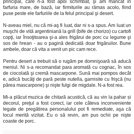
principal, care n-a fost apoi schimbat, şi am mâncat în
farfuria mare, de bază, iar firmiturile au rămas acolo, fiind
puse peste ele farfuriile de la felul principal şi desert.
N-aveau miel, nu că mi-aş fi luat, dar ni s-a spus. Am luat un
muşchi de vită argentiniană la grill (bife de chorizo) cu cartofi
copţi, iar însoţitoarea şi-a ales frigărui de porc cu legume şi
sos de hrean - au o pagină dedicată doar frigăruilor. Bune
ambele, doar că vita a venit un pic cam rece.
Pentru desert a trebuit să o rugăm pe domnişoară să aducă
meniul. Ni s-a recomandat para aromată cu cognac, în sos
de ciocolată şi cremă mascarpone. Sună mai pompos decât
e, adică bucăţi de pară peste nutella, garnisite cu frişcă (nu
părea mascarpone) şi nişte fulgi de migdale. N-a fost rea.
Mi-a plăcut muzica de chitară acustică, că au vin la pahar și
decorul, preţul a fost corect, iar cele câteva inconveniente
legate de pregătirea personalului pot fi remediate, aşa că
locul merită vizitat. Eu o să revin, am pus ochii pe nişte
coaste de porc.