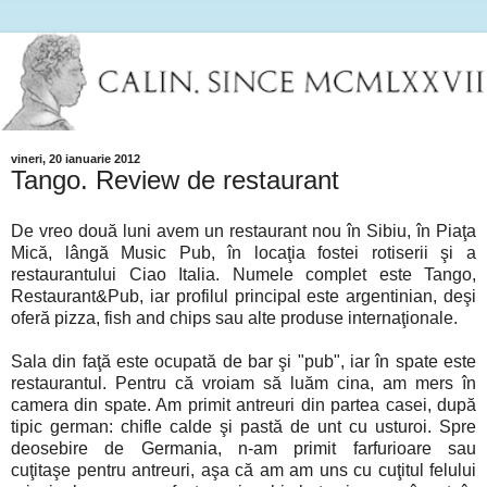
vineri, 20 ianuarie 2012
Tango. Review de restaurant
De vreo două luni avem un restaurant nou în Sibiu, în Piaţa
Mică, lângă Music Pub, în locaţia fostei rotiserii şi a
restaurantului Ciao Italia. Numele complet este Tango,
Restaurant&Pub, iar profilul principal este argentinian, deşi
oferă pizza, fish and chips sau alte produse internaţionale.
Sala din faţă este ocupată de bar şi "pub", iar în spate este
restaurantul. Pentru că vroiam să luăm cina, am mers în
camera din spate. Am primit antreuri din partea casei, după
tipic german: chifle calde şi pastă de unt cu usturoi. Spre
deosebire de Germania, n-am primit farfurioare sau
cuţitaşe pentru antreuri, aşa că am am uns cu cuţitul felului