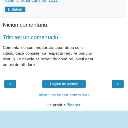
Calin
la
joi, ianuarie 05, 2012
Distribuiți
Niciun comentariu:
Trimiteți un comentariu
Comentariile sunt moderate, apar dupa ce le
citesc, dacă consider că respectă regulile bunului
simț. Nu e nevoie să scrieți de două ori, aveți doar
un pic de răbdare.
‹
›
Pagina de pornire
Afișați versiunea pentru web
Un produs
Blogger
.