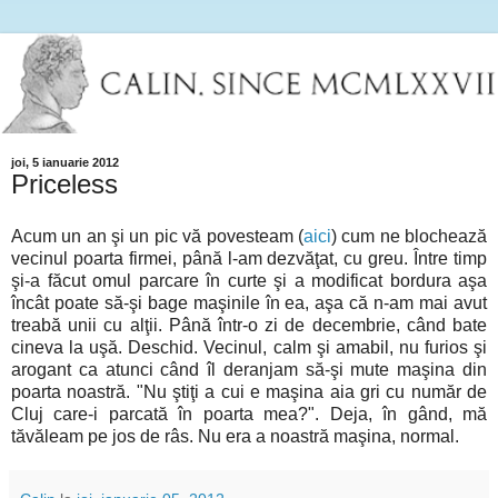
joi, 5 ianuarie 2012
Priceless
Acum un an şi un pic vă povesteam (
aici
) cum ne blochează
vecinul poarta firmei, până l-am dezvăţat, cu greu. Între timp
şi-a făcut omul parcare în curte şi a modificat bordura aşa
încât poate să-şi bage maşinile în ea, aşa că n-am mai avut
treabă unii cu alţii. Până într-o zi de decembrie, când bate
cineva la uşă. Deschid. Vecinul, calm şi amabil, nu furios şi
arogant ca atunci când îl deranjam să-şi mute maşina din
poarta noastră. "Nu ştiţi a cui e maşina aia gri cu număr de
Cluj care-i parcată în poarta mea?". Deja, în gând, mă
tăvăleam pe jos de râs. Nu era a noastră maşina, normal.