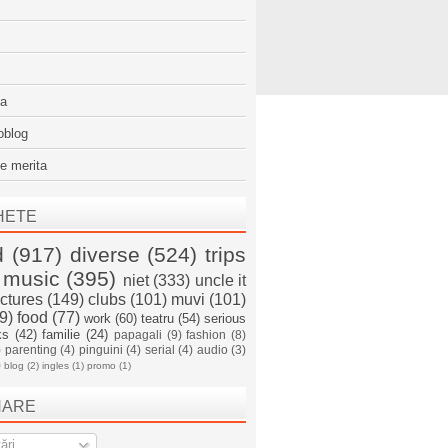
sa
oblog
e merita
HETE
d
(917)
diverse
(524)
trips
music
(395)
niet
(333)
uncle it
ictures
(149)
clubs
(101)
muvi
(101)
9)
food
(77)
work
(60)
teatru
(54)
serious
ks
(42)
familie
(24)
papagali
(9)
fashion
(8)
)
parenting
(4)
pinguini
(4)
serial
(4)
audio
(3)
)
blog
(2)
ingles
(1)
promo
(1)
NARE
ări