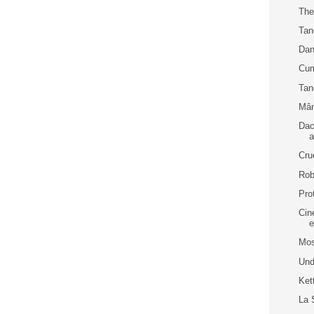
The
Tan
Dan
Cum
Tan
Mân
Dac
Cru
Rob
Pro
Cin
e
Mos
Und
Ket
La 