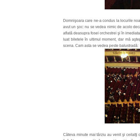
Domnişoara care ne-a condus la locurile noas
avut un şoc: nu se vedea nimic de acolo decâ
aflată deasupra fosei orchestrei şi în imediat
luat biletele în ultimul moment, dar mă aşt
scena. Cam asta se vedea peste balustradă:
Câteva minute mai târziu au venit şi ceilalţi