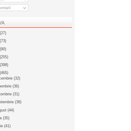
ntarii
VA
(27)
(73)
(90)
(255)
(398)
(465)
cembrie
(32)
iembrie
(36)
tombrie
(31)
ptembrie
(38)
gust
(44)
ie
(35)
nie
(41)