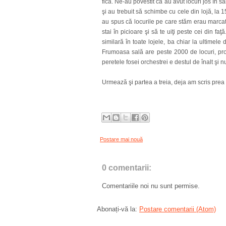
fică. Ne-au povestit că au avut locuri jos în s
şi au trebuit să schimbe cu cele din lojă, l
au spus că locurile pe care stăm erau marcate
stai în picioare şi să te uiţi peste cei din 
similară în toate lojele, ba chiar la ultimele 
Frumoasa sală are peste 2000 de locuri, prob
peretele fosei orchestrei e destul de înalt şi 
Urmează şi partea a treia, deja am scris prea 
Postare mai nouă
0 comentarii:
Comentariile noi nu sunt permise.
Abonați-vă la:
Postare comentarii (Atom)