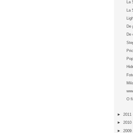
La 
La 
Lig
De 
De 
Ste
Pri
Pop
Hid
Fot
Mil
www
O f
►
2011
►
2010
►
2009