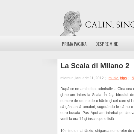
PRIMA PAGINA
DESPRE MINE
La Scala di Milano 2
miercuri, ianuarie 11, 2012
music
,
trips
N
După ce ne-am holbat admirativ la Cina cea de
şi ne-am întors la Scala. În faţa biroului
numere de ordine de o hârtie şi cei care şi-l a
să găsească amatori, sugerându-le că nu o s
euro bucata. Pas. Apoi am întrebat pe cine
venit la ora 14 şi înscris pe o listă.
10 minute mai târziu, strigarea numerelor de or