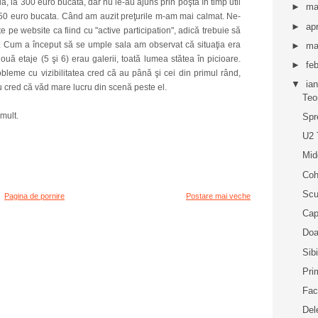
ală, la 300 euro bucata, dar nu le-au ajuns prin poştă în timp util
►
ma
a 150 euro bucata. Când am auzit preţurile m-am mai calmat. Ne-
►
apr
 pe website ca fiind cu "active participation", adică trebuie să
faţă. Cum a început să se umple sala am observat că situaţia era
►
ma
două etaje (5 şi 6) erau galerii, toată lumea stătea în picioare.
►
fe
leme cu vizibilitatea cred că au până şi cei din primul rând,
▼
ia
nu cred că văd mare lucru din scenă peste el.
Teo
mult.
Spr
U2 
Mid
Coh
Scu
Pagina de pornire
Postare mai veche
Cap
Doa
Sibi
Pri
Fac
Del