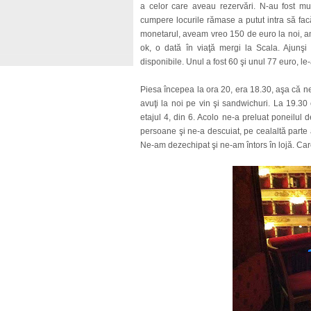
a celor care aveau rezervări. N-au fost m
cumpere locurile rămase a putut intra să facă 
monetarul, aveam vreo 150 de euro la noi, a
ok, o dată în viaţă mergi la Scala. Ajunşi
disponibile. Unul a fost 60 şi unul 77 euro, le
Piesa începea la ora 20, era 18.30, aşa că ne
avuţi la noi pe vin şi sandwichuri. La 19.30
etajul 4, din 6. Acolo ne-a preluat poneilul 
persoane şi ne-a descuiat, pe cealaltă parte
Ne-am dezechipat şi ne-am întors în lojă. Car