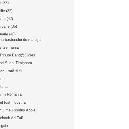
i
(58)
ilie
(32)
rtie
(42)
bruarie
(36)
nuarie
(40)
ria bastonului de mareşal
e Germania
Tribute Band@Oldies
ori Sushi Timişoara
en - tată și fiu
rte
tcha
r în România
ul fost industrial
mul meu produs Apple
ebook Ad Fail
egaţii