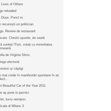
 Lives of Others
go reloaded
 Dușe. Punct ro
 recunoști un politician
go. Review de restaurant
care. Chestii uşurele, de seară
ă sunteți ITiști, votați cu minoritatea
armeană
ella de Virginia Slims
ingo electoral
testezi şi câştigi
e mai crede în manifestări spontane în an
lect...
t Beautiful Car of the Year 2011
e aş pune io paznici
tler, lucru nemţesc
Scala di Milano 3