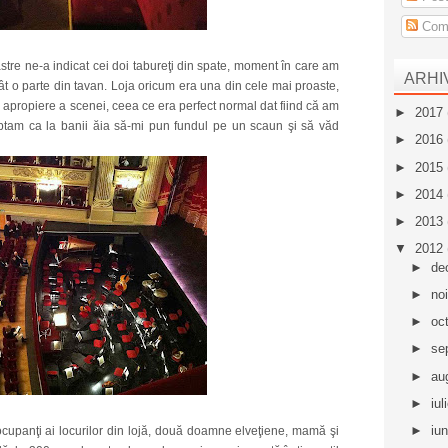
Come
tre ne-a indicat cei doi tabureţi din spate, moment în care am
ARHI
t o parte din tavan. Loja oricum era una din cele mai proaste,
a apropiere a scenei, ceea ce era perfect normal dat fiind că am
►
2017
eptam ca la banii ăia să-mi pun fundul pe un scaun şi să văd
►
2016
►
2015
►
2014
►
2013
▼
2012
►
de
►
no
►
oc
►
se
►
au
►
iul
►
iu
 ocupanţi ai locurilor din lojă, două doamne elveţiene, mamă şi