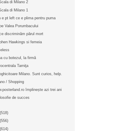
Scala di Milano 2
Scala di Milano 1
h e pt left ce e plima pentru puma
pe Valea Porumbacului
ce discriminăm părul mort
phen Hawkings si femeia
celess
a cu botezul, la firmă
rocentrala Tarniţa
oghicitoare Milano. Sunt curios, help.
ano / Shopping
.posterland.ro împlinește azi trei ani
ilosofie de succes
(518)
(556)
(614)