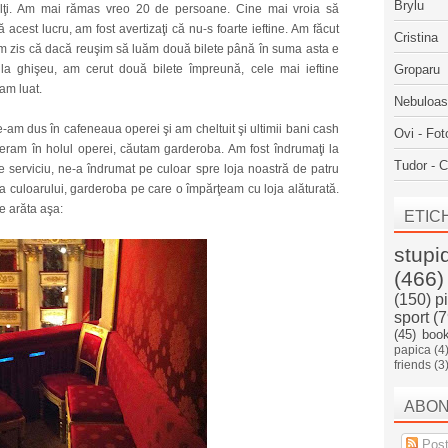
Brylu
ulţi. Am mai rămas vreo 20 de persoane. Cine mai vroia să
acest lucru, am fost avertizaţi că nu-s foarte ieftine. Am făcut
Cristina
m zis că dacă reuşim să luăm două bilete până în suma asta e
 la ghişeu, am cerut două bilete împreună, cele mai ieftine
Groparu
-am luat.
Nebuloa
-am dus în cafeneaua operei şi am cheltuit şi ultimii bani cash
Ovi - Fot
 eram în holul operei, căutam garderoba. Am fost îndrumaţi la
Tudor - C
de serviciu, ne-a îndrumat pe culoar spre loja noastră de patru
 a culoarului, garderoba pe care o împărţeam cu loja alăturată.
e arăta aşa:
ETIC
stupi
(466)
(150)
p
sport
(7
(45)
boo
papica
(4
friends
(3
ABO
Post