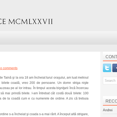
CONT
o comments
 Taină şi la ora 18 am încheiat turul oraşului, am luat metroul
 de bilete coadă, vreo 200 de persoane. Un domn striga nişte
uzeau pe al lor intrau. În timpul acesta bişniţarii încă încercau
ă mai prindă bilete. I-am întrebat cât costă două bilete: 100
va de la coadă cum e cu numerele de ordine. A zis că trebuia
REC
Andrei
dine s-a încheiat şi coada s-a mai rărit. A început altă strigare,