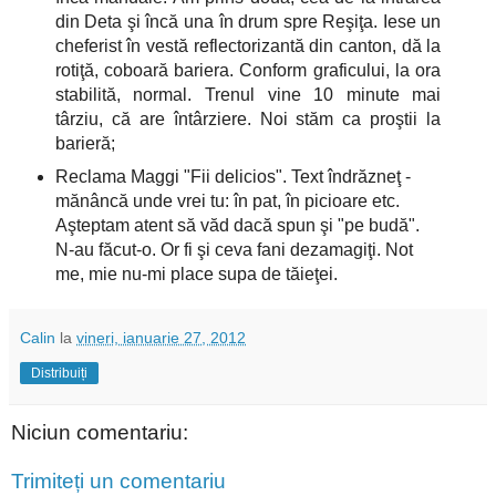
din Deta şi încă una în drum spre Reşiţa. Iese un
cheferist în vestă reflectorizantă din canton, dă la
rotiţă, coboară bariera. Conform graficului, la ora
stabilită, normal. Trenul vine 10 minute mai
târziu, că are întârziere. Noi stăm ca proştii la
barieră;
Reclama Maggi "Fii delicios". Text îndrăzneţ -
mănâncă unde vrei tu: în pat, în picioare etc.
Aşteptam atent să văd dacă spun şi "pe budă".
N-au făcut-o. Or fi şi ceva fani dezamagiţi. Not
me, mie nu-mi place supa de tăieţei.
Calin
la
vineri, ianuarie 27, 2012
Distribuiți
Niciun comentariu:
Trimiteți un comentariu