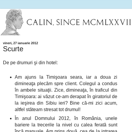
vineri, 27 ianuarie 2012
Scurte
De pe drumuri şi din hotel:
Am ajuns la Timişoara seara, iar a doua zi
dimineaţa plecăm spre client. Colegul a condus
în ambele situaţii. Zice, dimineaţa, în traficul din
Timişoara: ai văzut ce-am derapat în giratoriul de
la ieşirea din Sibiu ieri? Bine că-mi zici acum,
altfel stăteam stresat tot drumul!
În anul Domnului 2012, în România, unele
bariere la trecerile la nivel cu calea ferată sunt
încă manuale. Am prins două, cea de la intrarea