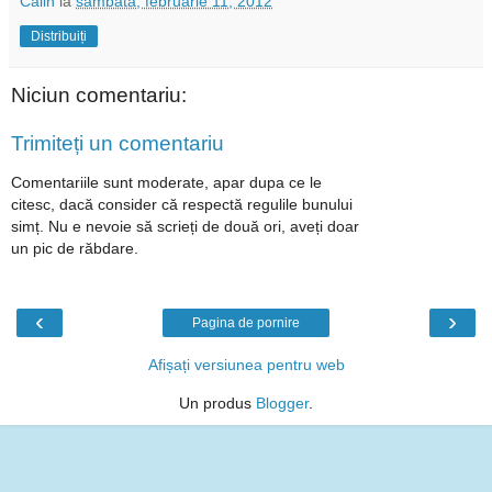
Calin
la
sâmbătă, februarie 11, 2012
Distribuiți
Niciun comentariu:
Trimiteți un comentariu
Comentariile sunt moderate, apar dupa ce le
citesc, dacă consider că respectă regulile bunului
simț. Nu e nevoie să scrieți de două ori, aveți doar
un pic de răbdare.
‹
›
Pagina de pornire
Afișați versiunea pentru web
Un produs
Blogger
.