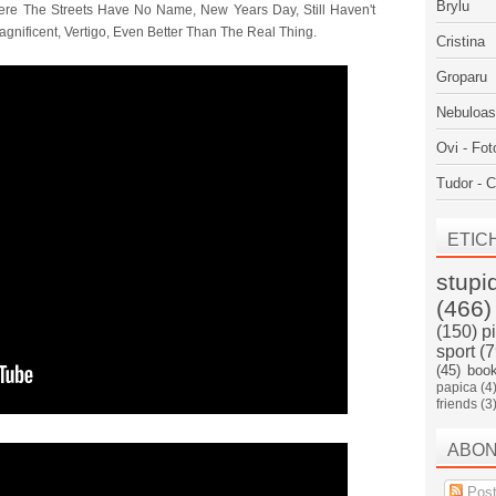
Brylu
Where The Streets Have No Name, New Years Day, Still Haven't
agnificent, Vertigo, Even Better Than The Real Thing.
Cristina
Groparu
Nebuloa
Ovi - Fot
Tudor - C
ETIC
stupi
(466)
(150)
p
sport
(7
(45)
boo
papica
(4
friends
(3
ABO
Post