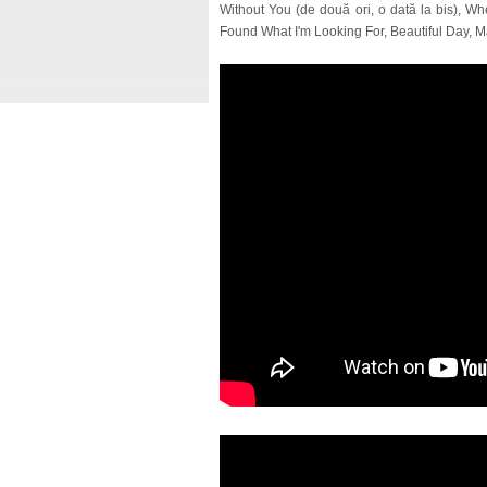
Without You (de două ori, o dată la bis), 
Found What I'm Looking For, Beautiful Day, M