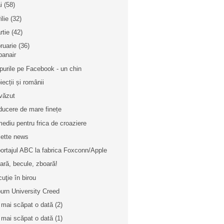
i
(58)
ilie
(32)
rtie
(42)
bruarie
(36)
banair
purile pe Facebook - un chin
iecții și românii
văzut
ducere de mare finețe
ediu pentru frica de croaziere
ette news
ortajul ABC la fabrica Foxconn/Apple
ară, becule, zboară!
cuţie în birou
urn University Creed
mai scăpat o dată (2)
mai scăpat o dată (1)