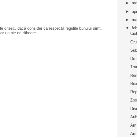
►
ma
►
apr
►
ma
▼
fe
e citesc, dacă consider că respectă regulile bunului simț.
oar un pic de răbdare.
Cio
Gru
Sub
De 
Tra
Rem
Rox
Rep
Zbo
Dis
Aub
Am 
Am 