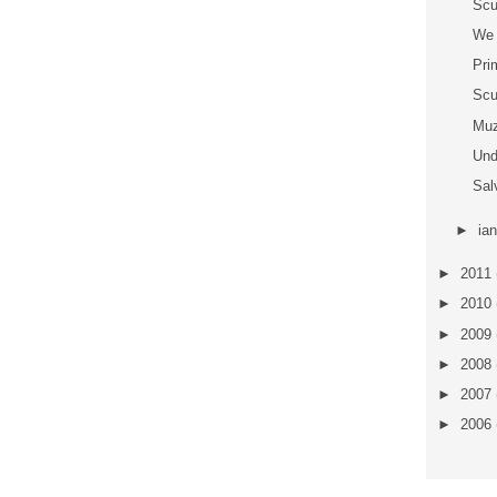
Scu
We 
Pri
Scu
Muz
Und
Sal
►
ia
►
2011
►
2010
►
2009
►
2008
►
2007
►
2006