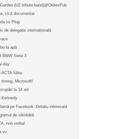
Garden (U2 tribute band)@OldiesPub
a, cică documentar
da vs Plug
iv de delegație internațională
vace
ibo la apă
l BMW Seria 3
V-day
i-ACTA Sibiu
 timing, Microsoft!
ocupări la 14 ani
 Kennedy
lamă pe Facebook. Detaliu interesant
gramul de sâmbătă
A, non verba!
a vu