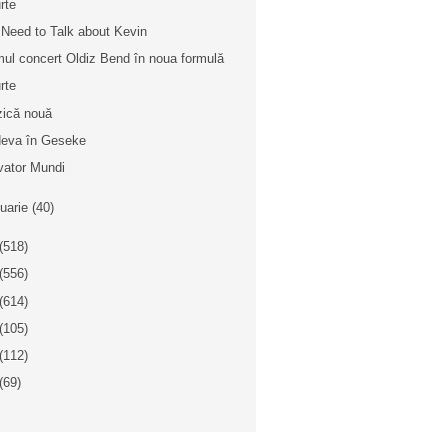
rte
Need to Talk about Kevin
mul concert Oldiz Bend în noua formulă
rte
ică nouă
eva în Geseke
vator Mundi
nuarie
(40)
(518)
(556)
(614)
(105)
(112)
(69)