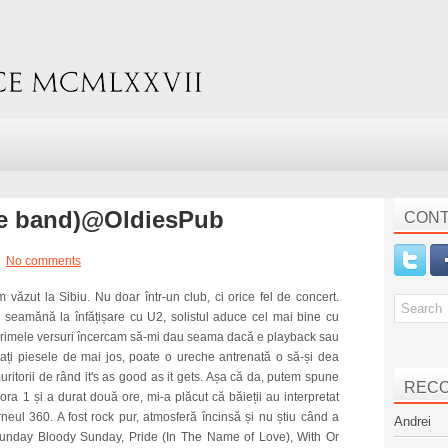
te band)@OldiesPub
CONT
No comments
 văzut la Sibiu. Nu doar într-un club, ci orice fel de concert.
eamănă la înfățișare cu U2, solistul aduce cel mai bine cu
La primele versuri încercam să-mi dau seama dacă e playback sau
ați piesele de mai jos, poate o ureche antrenată o să-și dea
ritorii de rând it's as good as it gets. Așa că da, putem spune
REC
ora 1 și a durat două ore, mi-a plăcut că băieții au interpretat
rneul 360. A fost rock pur, atmosferă încinsă și nu știu când a
Andrei
te Sunday Bloody Sunday, Pride (In The Name of Love), With Or