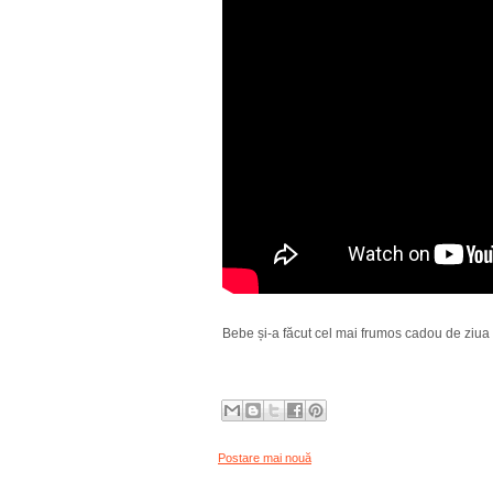
Bebe și-a făcut cel mai frumos cadou de ziua lu
Postare mai nouă