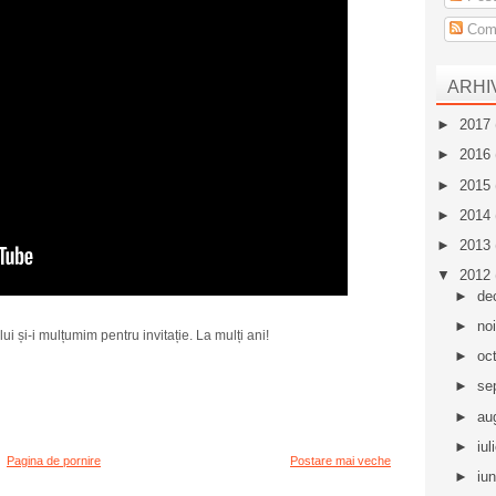
Come
ARHI
►
2017
►
2016
►
2015
►
2014
►
2013
▼
2012
►
de
►
no
i și-i mulțumim pentru invitație. La mulți ani!
►
oc
►
se
►
au
►
iul
Pagina de pornire
Postare mai veche
►
iu