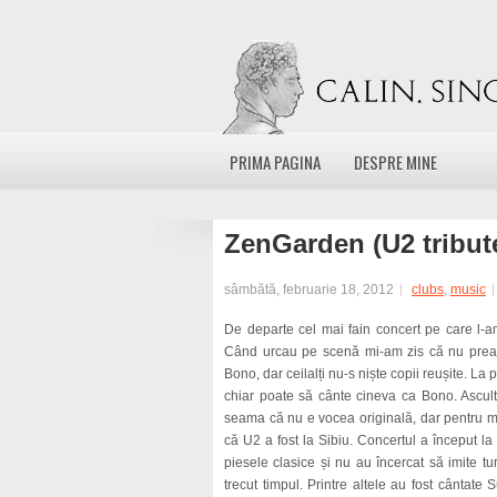
PRIMA PAGINA
DESPRE MINE
ZenGarden (U2 tribu
sâmbătă, februarie 18, 2012
clubs
,
music
De departe cel mai fain concert pe care l-am
Când urcau pe scenă mi-am zis că nu prea s
Bono, dar ceilalți nu-s niște copii reușite. 
chiar poate să cânte cineva ca Bono. Ascult
seama că nu e vocea originală, dar pentru mu
că U2 a fost la Sibiu. Concertul a început la 
piesele clasice și nu au încercat să imite tu
trecut timpul. Printre altele au fost cânta