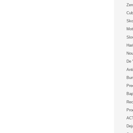
Zen
Cub
Sko
Mot
Slo
Har
Nou
De 
Ant
Bun
Pre
Bap
Rec
Pro
ACT
Dej