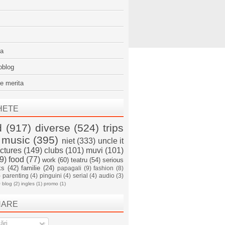
sa
oblog
e merita
HETE
d
(917)
diverse
(524)
trips
music
(395)
niet
(333)
uncle it
ictures
(149)
clubs
(101)
muvi
(101)
9)
food
(77)
work
(60)
teatru
(54)
serious
ks
(42)
familie
(24)
papagali
(9)
fashion
(8)
)
parenting
(4)
pinguini
(4)
serial
(4)
audio
(3)
)
blog
(2)
ingles
(1)
promo
(1)
NARE
ări