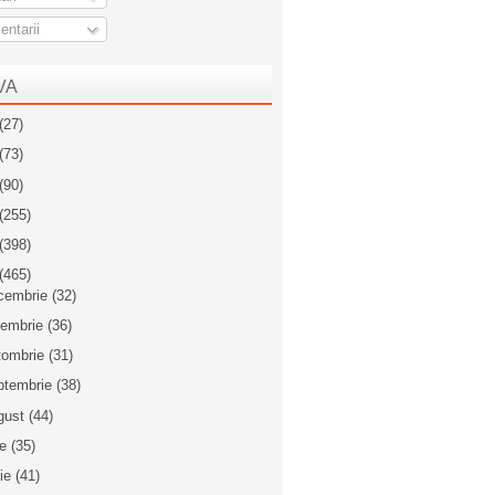
ntarii
VA
(27)
(73)
(90)
(255)
(398)
(465)
cembrie
(32)
iembrie
(36)
tombrie
(31)
ptembrie
(38)
gust
(44)
ie
(35)
nie
(41)