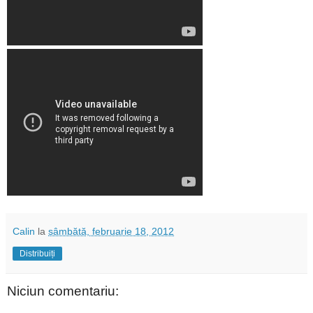
Calin
la
sâmbătă, februarie 18, 2012
Distribuiți
Niciun comentariu: