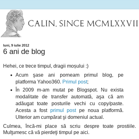
luni, 9 iulie 2012
6 ani de blog
Hehei, ce trece timpul, dragii moșului :)
Acum şase ani porneam primul blog, pe
platforma Yahoo360.
Primul post
;
În 2009 m-am mutat pe Blogspot. Nu exista
modalitate de transfer automată, aşa că am
adăugat toate posturile vechi cu copy/paste.
Acesta a fost
primul post
pe noua platformă.
Ulterior am cumpărat şi domeniul actual.
Culmea, încă-mi place să scriu despre toate prostiile.
Mulţumesc că vă pierdeţi timpul pe aici.