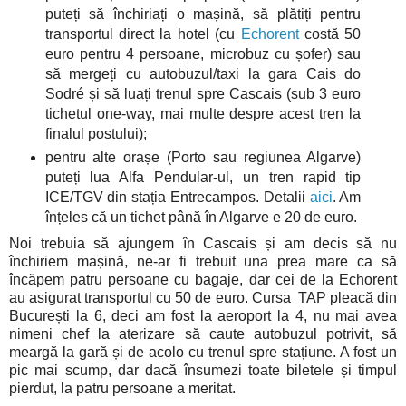
puteți să închiriați o mașină, să plătiți pentru
transportul direct la hotel (cu
Echorent
costă 50
euro pentru 4 persoane, microbuz cu șofer) sau
să mergeți cu autobuzul/taxi la gara Cais do
Sodré și să luați trenul spre Cascais (sub 3 euro
tichetul one-way, mai multe despre acest tren la
finalul postului);
pentru alte orașe (Porto sau regiunea Algarve)
puteți lua Alfa Pendular-ul, un tren rapid tip
ICE/TGV din stația Entrecampos. Detalii
aici
. Am
înțeles că un tichet până în Algarve e 20 de euro.
Noi trebuia să ajungem în Cascais și am decis să nu
închiriem mașină, ne-ar fi trebuit una prea mare ca să
încăpem patru persoane cu bagaje, dar cei de la Echorent
au asigurat transportul cu 50 de euro. Cursa TAP pleacă din
București la 6, deci am fost la aeroport la 4, nu mai avea
nimeni chef la aterizare să caute autobuzul potrivit, să
meargă la gară și de acolo cu trenul spre stațiune. A fost un
pic mai scump, dar dacă însumezi toate biletele și timpul
pierdut, la patru persoane a meritat.