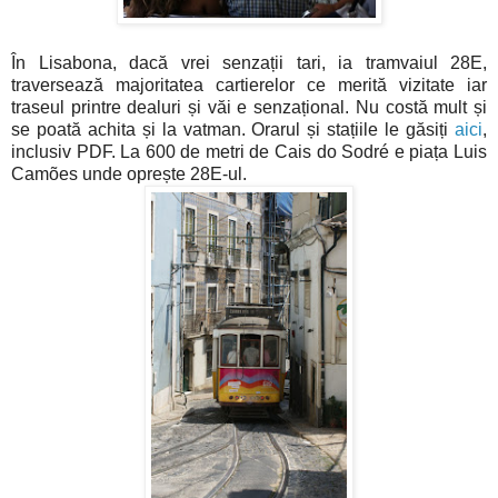
În Lisabona, dacă vrei senzații tari, ia tramvaiul 28E,
traversează majoritatea cartierelor ce merită vizitate iar
traseul printre dealuri și văi e senzațional. Nu costă mult și
se poată achita și la vatman. Orarul și stațiile le găsiți
aici
,
inclusiv PDF. La 600 de metri de Cais do Sodré e piața Luis
Camões unde oprește 28E-ul.