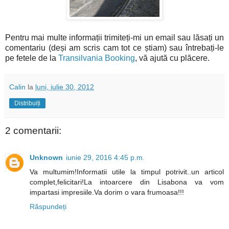
Pentru mai multe informații trimiteți-mi un email sau lăsați un
comentariu (deși am scris cam tot ce știam) sau întrebați-le
pe fetele de la
Transilvania Booking
, vă ajută cu plăcere.
Calin
la
luni, iulie 30, 2012
Distribuiți
2 comentarii:
Unknown
iunie 29, 2016 4:45 p.m.
Va multumim!Informatii utile la timpul potrivit..un articol
complet,felicitari!La intoarcere din Lisabona va vom
impartasi impresiile.Va dorim o vara frumoasa!!!
Răspundeți