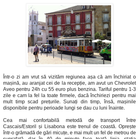
Într-o zi am vrut să vizităm regiunea așa că am închiriat o
mașină, au aranjat cei de la recepție, am avut un Chevrolet
Aveo pentru 24h cu 55 euro plus benzina. Tariful pentru 1-3
zile e cam la fel la toate firmele, dacă închiriezi pentru mai
mult timp scad prețurile. Sunați din timp, însă, mașinile
disponibile pentru perioade lungi se dau cu luni înainte.
Cea mai confortabilă metodă de transport între
Cascais/Estoril și Lisabona este trenul de coastă. Oprește
într-o grămadă de gări micuțe, e mai mult un fel de metrou de
suprafață, dar în 40 de minute face toată linia, stația