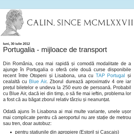
luni, 30 iulie 2012
Portugalia - mijloace de transport
Din România, cea mai rapidă și comodă modalitate de a
ajunge în Portugalia o oferă cele două curse disponibile
recent între Otopeni și Lisabona, una cu
TAP Portugal
și
cealaltă cu
Blue Air
. Zborul durează aproximativ 4 ore iar
prețul biletelor e undeva la 250 euro de persoană. Probabil
cu Blue Air, dacă iei din timp, o să fie mai ieftin, problema lor
a fost că au băgat zborul relativ târziu și neanunțat.
Odată ajuns în Lisabona ai mai multe variante, unele ușor
mai complicate pentru că aeroportul nu are stație de metrou
sau tren, doar autobuz:
pentru stațiunile din apropiere (Estoril și Cascais)