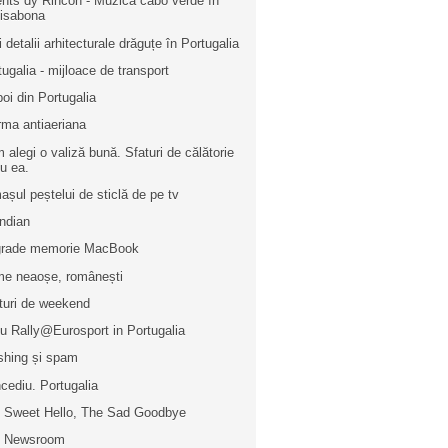
nts dy Rincon - Muzică cabo verde în
isabona
i detalii arhitecturale drăguțe în Portugalia
tugalia - mijloace de transport
poi din Portugalia
rma antiaeriana
 alegi o valiză bună. Sfaturi de călătorie
u ea.
așul peștelui de sticlă de pe tv
indian
rade memorie MacBook
e neaoșe, românești
turi de weekend
iu Rally@Eurosport in Portugalia
shing și spam
cediu. Portugalia
 Sweet Hello, The Sad Goodbye
e Newsroom