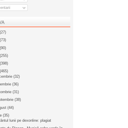
ntarii
VA
(27)
(73)
(90)
(255)
(398)
(465)
cembrie
(32)
iembrie
(36)
tombrie
(31)
ptembrie
(38)
gust
(44)
ie
(35)
ântul lunii pe dexonline: plagiat