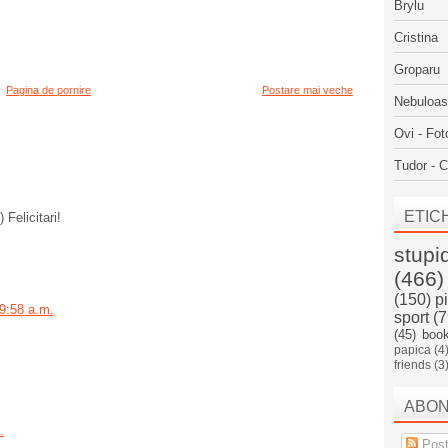
Brylu
Cristina
Groparu
Pagina de pornire
Postare mai veche
Nebuloa
Ovi - Fot
Tudor - C
ETIC
) Felicitari!
stupi
(466)
(150)
p
 9:58 a.m.
sport
(7
(45)
boo
papica
(4
friends
(3
ABO
.
Post