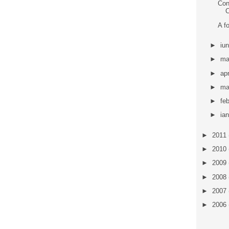
Con
C
A fo
►
iu
►
ma
►
apr
►
ma
►
fe
►
ia
►
2011
►
2010
►
2009
►
2008
►
2007
►
2006