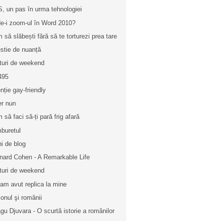
, un pas în urma tehnologiei
e-i zoom-ul în Word 2010?
 să slăbești fără să te torturezi prea tare
stie de nuanță
turi de weekend
495
nție gay-friendly
ler nun
 să faci să-ți pară frig afară
buretul
ni de blog
nard Cohen - A Remarkable Life
turi de weekend
i am avut replica la mine
onul şi românii
gu Djuvara - O scurtă istorie a românilor