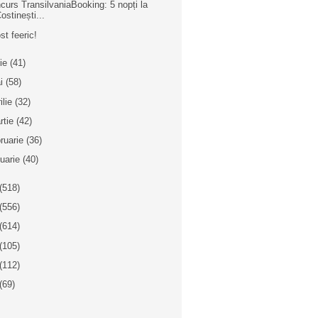
curs TransilvaniaBooking: 5 nopți la
ostinești...
st feeric!
nie
(41)
i
(58)
ilie
(32)
rtie
(42)
bruarie
(36)
nuarie
(40)
(518)
(556)
(614)
(105)
(112)
(69)