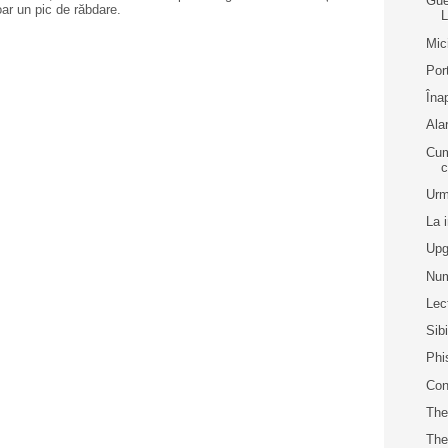
Gue
oar un pic de răbdare.
L
Mic
Por
Îna
Ala
Cum
c
Urm
La 
Upg
Num
Lec
Sib
Phi
Con
The
Th