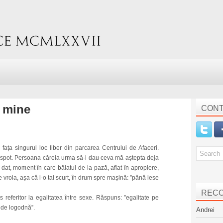
a mine
CONT
 fața singurul loc liber din parcarea Centrului de Afaceri.
a spot. Persoana căreia urma să-i dau ceva mă aștepta deja
dat, moment în care băiatul de la pază, aflat în apropiere,
vroia, așa că i-o tai scurt, în drum spre mașină:
”până iese
REC
 referitor la egalitatea între sexe. Răspuns: ”egalitate pe
l de logodnă”.
Andrei