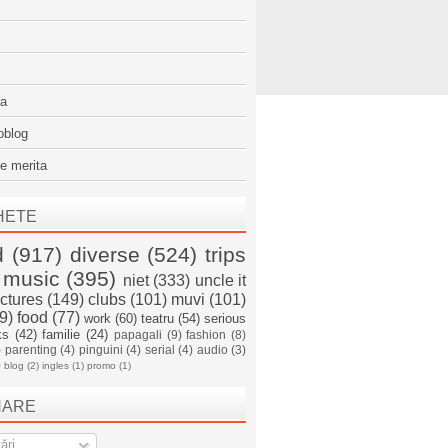
sa
oblog
e merita
HETE
d
(917)
diverse
(524)
trips
music
(395)
niet
(333)
uncle it
ictures
(149)
clubs
(101)
muvi
(101)
9)
food
(77)
work
(60)
teatru
(54)
serious
ks
(42)
familie
(24)
papagali
(9)
fashion
(8)
)
parenting
(4)
pinguini
(4)
serial
(4)
audio
(3)
)
blog
(2)
ingles
(1)
promo
(1)
NARE
ări