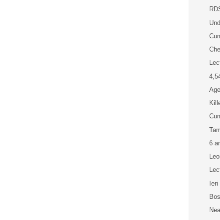
RDS
Und
Cum
Che
Lec
4,5
Age
Kil
Cum
Tam
6 a
Leo
Lec
Ier
Bos
Nea