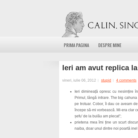
PRIMA PAGINA
DESPRE MINE
Ieri am avut replica l
vineri, iulie 06, 2012
stupid
4 comments
Ieri dimineață opresc cu nesimțire în
Primul, lângă intrare. The big cahun
pe trotuar. Cobor, îi dau ce aveam de 
începe să-mi vorbească. Mi-era clar ce 
șefu' de la bulău am plecat”;
prietena mea îmi ține un scurt discurs
naiba, doar unul dintre noi poartă ine