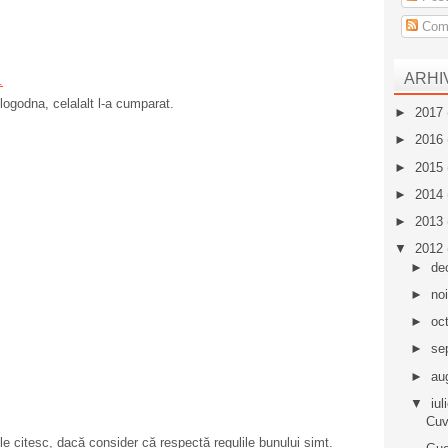
Come
ARHI
.
 logodna, celalalt l-a cumparat.
►
2017
►
2016
►
2015
►
2014
►
2013
▼
2012
►
de
►
no
►
oc
►
se
►
au
▼
iul
Cuv
e citesc, dacă consider că respectă regulile bunului simț.