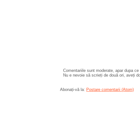
Comentariile sunt moderate, apar dupa ce l
Nu e nevoie să scrieți de două ori, aveți d
Abonați-vă la:
Postare comentarii (Atom)