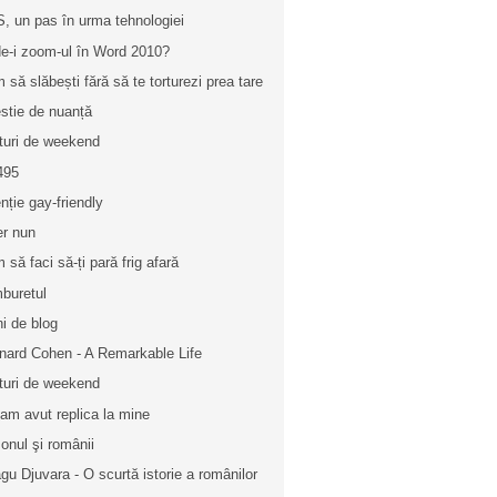
, un pas în urma tehnologiei
e-i zoom-ul în Word 2010?
 să slăbești fără să te torturezi prea tare
stie de nuanță
turi de weekend
495
nție gay-friendly
ler nun
 să faci să-ți pară frig afară
buretul
ni de blog
nard Cohen - A Remarkable Life
turi de weekend
i am avut replica la mine
onul şi românii
gu Djuvara - O scurtă istorie a românilor