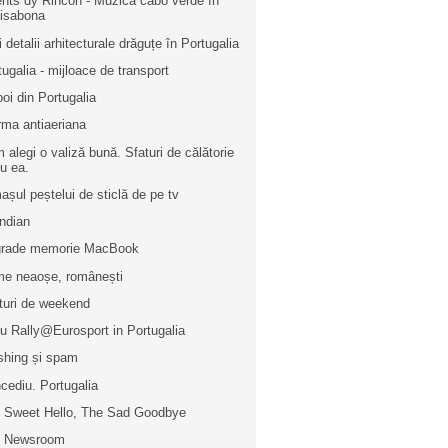
nts dy Rincon - Muzică cabo verde în
isabona
i detalii arhitecturale drăguțe în Portugalia
tugalia - mijloace de transport
poi din Portugalia
rma antiaeriana
 alegi o valiză bună. Sfaturi de călătorie
u ea.
așul peștelui de sticlă de pe tv
indian
rade memorie MacBook
e neaoșe, românești
turi de weekend
iu Rally@Eurosport in Portugalia
shing și spam
cediu. Portugalia
 Sweet Hello, The Sad Goodbye
e Newsroom