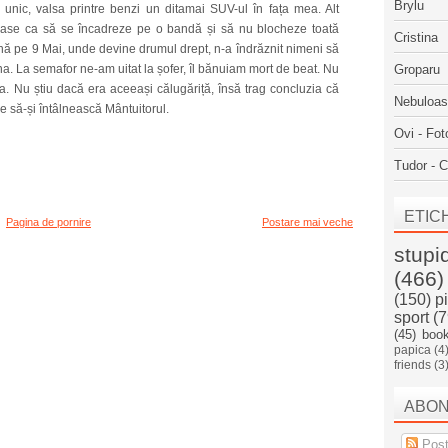
Brylu
unic, valsa printre benzi un ditamai SUV-ul în fața mea. Alt
oase
ca să se încadreze pe o bandă și să nu blocheze toată
Cristina
nă pe 9 Mai, unde devine drumul drept, n-a îndrăznit nimeni să
a. La semafor ne-am uitat la șofer, îl bănuiam mort de beat. Nu
Groparu
ta. Nu știu dacă era aceeași călugăriță, însă trag concluzia că
Nebuloa
e să-și întâlnească Mântuitorul.
Ovi - Fot
Tudor - C
ETIC
Pagina de pornire
Postare mai veche
stupi
(466)
(150)
p
sport
(7
(45)
boo
papica
(4
friends
(3
ABO
Post