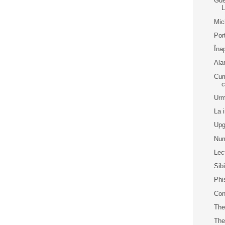
Gue
L
Mic
Por
Îna
Ala
Cum
c
Urm
La 
Upg
Num
Lec
Sib
Phi
Con
The
Th