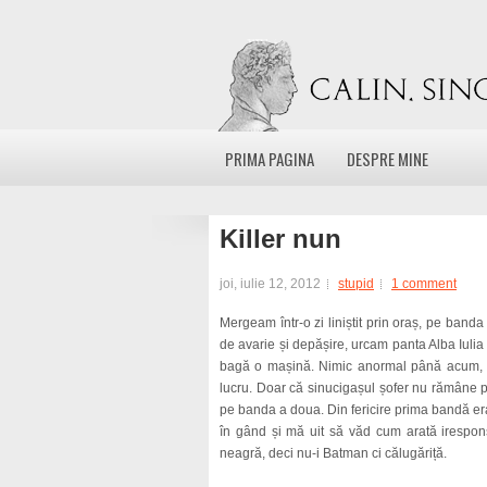
PRIMA PAGINA
DESPRE MINE
Killer nun
joi, iulie 12, 2012
stupid
1 comment
Mergeam într-o zi liniștit prin oraș, pe band
de avarie și depășire, urcam panta Alba Iuli
bagă o mașină. Nimic anormal până acum, ex
lucru. Doar că sinucigașul șofer nu rămâne p
pe banda a doua. Din fericire prima bandă era
în gând și mă uit să văd cum arată irespons
neagră, deci nu-i Batman ci călugăriță.