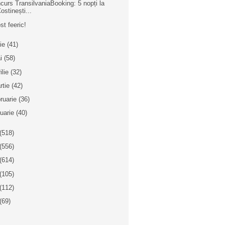
curs TransilvaniaBooking: 5 nopți la
ostinești...
st feeric!
nie
(41)
i
(58)
ilie
(32)
rtie
(42)
bruarie
(36)
nuarie
(40)
(518)
(556)
(614)
(105)
(112)
(69)