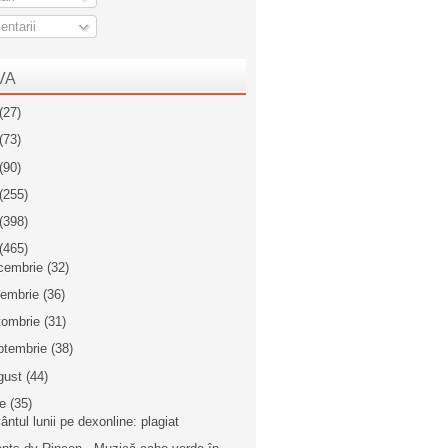
ntarii
VA
(27)
(73)
(90)
(255)
(398)
(465)
cembrie
(32)
iembrie
(36)
tombrie
(31)
ptembrie
(38)
gust
(44)
ie
(35)
ântul lunii pe dexonline: plagiat