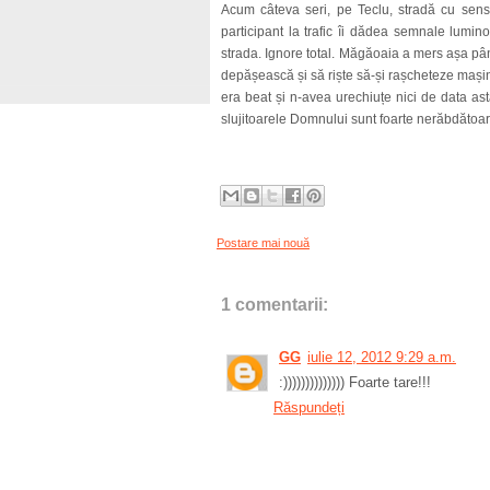
Acum câteva seri, pe Teclu, stradă cu sens 
participant la trafic îi dădea semnale lumin
strada. Ignore total. Măgăoaia a mers așa pâ
depășească și să riște să-și rașcheteze mașin
era beat și n-avea urechiuțe nici de data as
slujitoarele Domnului sunt foarte nerăbdătoar
Postare mai nouă
1 comentarii:
GG
iulie 12, 2012 9:29 a.m.
:)))))))))))))) Foarte tare!!!
Răspundeți