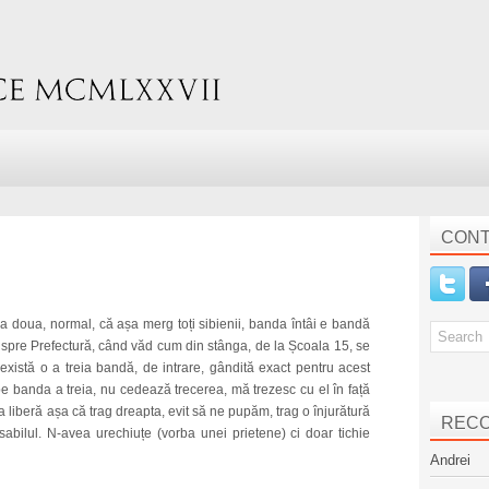
CONT
a a doua, normal, că așa merg toți sibienii, banda întâi e bandă
a spre Prefectură, când văd cum din stânga, de la Școala 15, se
istă o a treia bandă, de intrare, gândită exact pentru acest
e banda a treia, nu cedează trecerea, mă trezesc cu el în față
 liberă așa că trag dreapta, evit să ne pupăm, trag o înjurătură
REC
abilul. N-avea urechiuțe (vorba unei prietene) ci doar tichie
Andrei