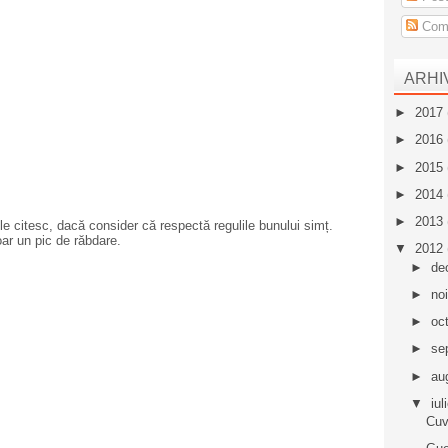
Come
ARHI
►
2017
►
2016
►
2015
►
2014
►
2013
e citesc, dacă consider că respectă regulile bunului simț.
oar un pic de răbdare.
▼
2012
►
de
►
no
►
oc
►
se
►
au
▼
iul
Cuv