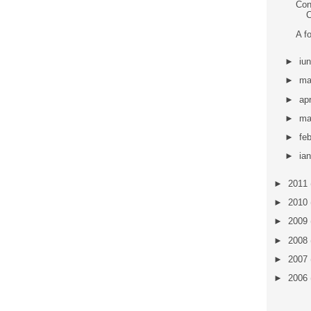
Con
C
A fo
►
iu
►
ma
►
apr
►
ma
►
fe
►
ia
►
2011
►
2010
►
2009
►
2008
►
2007
►
2006