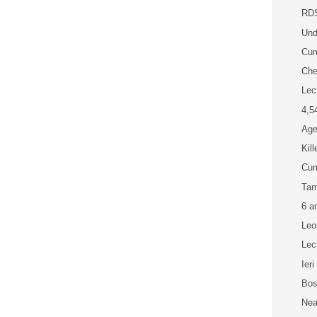
RDS
Und
Cum
Che
Lec
4,5
Age
Kil
Cum
Tam
6 a
Leo
Lec
Ier
Bos
Nea