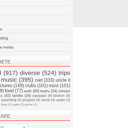
sa
oblog
e merita
HETE
d
(917)
diverse
(524)
trips
music
(395)
niet
(333)
uncle it
ictures
(149)
clubs
(101)
muvi
(101)
9)
food
(77)
work
(60)
teatru
(54)
serious
ks
(42)
familie
(24)
papagali
(9)
fashion
(8)
)
parenting
(4)
pinguini
(4)
serial
(4)
audio
(3)
)
blog
(2)
ingles
(1)
promo
(1)
NARE
ări