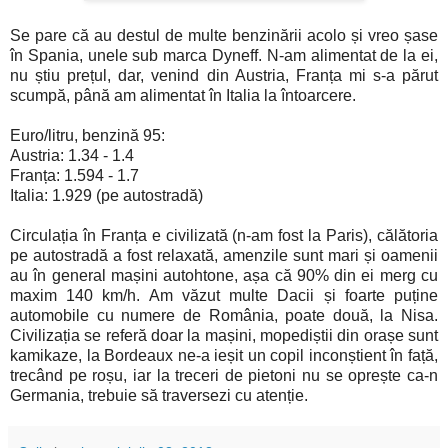
Se pare că au destul de multe benzinării acolo și vreo șase
în Spania, unele sub marca Dyneff. N-am alimentat de la ei,
nu știu prețul, dar, venind din Austria, Franța mi s-a părut
scumpă, până am alimentat în Italia la întoarcere.
Euro/litru, benzină 95:
Austria: 1.34 - 1.4
Franța: 1.594 - 1.7
Italia: 1.929 (pe autostradă)
Circulația în Franța e civilizată (n-am fost la Paris), călătoria
pe autostradă a fost relaxată, amenzile sunt mari și oamenii
au în general mașini autohtone, așa că 90% din ei merg cu
maxim 140 km/h. Am văzut multe Dacii și foarte puține
automobile cu numere de România, poate două, la Nisa.
Civilizația se referă doar la mașini, mopediștii din orașe sunt
kamikaze, la Bordeaux ne-a ieșit un copil inconștient în față,
trecând pe roșu, iar la treceri de pietoni nu se oprește ca-n
Germania, trebuie să traversezi cu atenție.