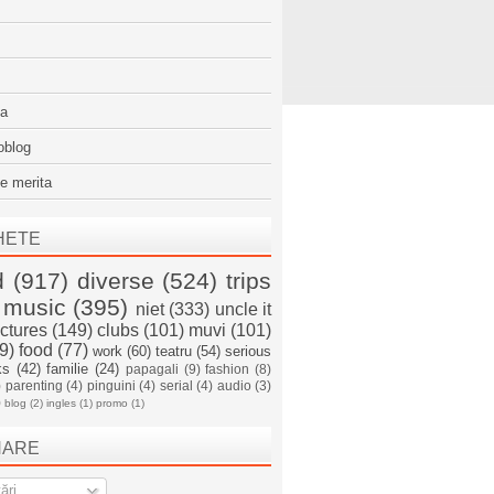
sa
oblog
e merita
HETE
d
(917)
diverse
(524)
trips
music
(395)
niet
(333)
uncle it
ictures
(149)
clubs
(101)
muvi
(101)
9)
food
(77)
work
(60)
teatru
(54)
serious
ks
(42)
familie
(24)
papagali
(9)
fashion
(8)
)
parenting
(4)
pinguini
(4)
serial
(4)
audio
(3)
)
blog
(2)
ingles
(1)
promo
(1)
NARE
ări