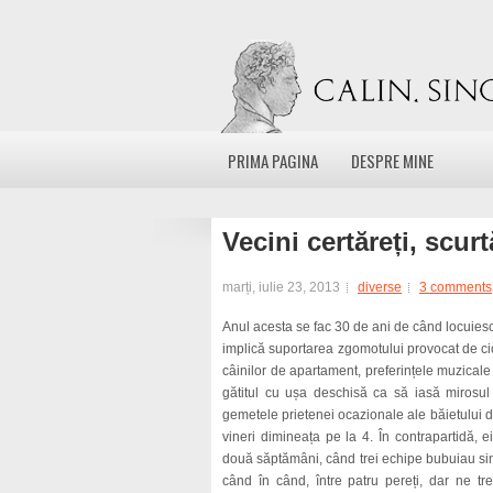
PRIMA PAGINA
DESPRE MINE
Vecini certăreți, scur
marți, iulie 23, 2013
diverse
3 comments
Anul acesta se fac 30 de ani de când locuiesc 
implică suportarea zgomotului provocat de ci
câinilor de apartament, preferințele muzicale 
gătitul cu ușa deschisă ca să iasă mirosul
gemetele prietenei ocazionale ale băietului d
vineri dimineața pe la 4. În contrapartidă, e
două săptămâni, când trei echipe bubuiau simu
când în când, între patru pereți, dar ne tr