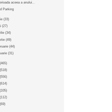
erioada aceea a anului...
nd Parking
nie
(33)
i
(27)
ilie
(34)
rtie
(49)
bruarie
(44)
nuarie
(31)
(465)
(518)
(556)
(614)
(105)
(112)
(69)