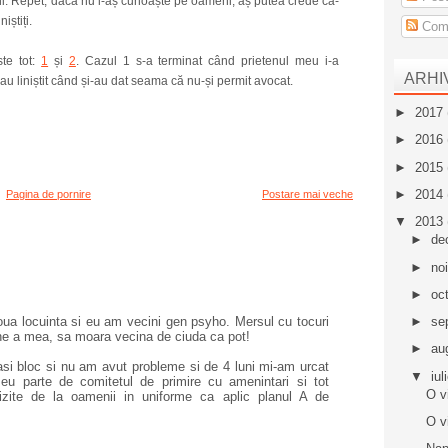
. Repet, dacă nu i-aș cunoaște pe oameni, aș putea crede că-
iștiți.
Come
ste tot:
1
și
2
. Cazul 1 s-a terminat când prietenul meu i-a
ARHI
-au liniștit când și-au dat seama că nu-și permit avocat.
►
2017
►
2016
►
2015
►
2014
Pagina de pornire
Postare mai veche
▼
2013
►
de
►
no
►
oc
oua locuinta si eu am vecini gen psyho. Mersul cu tocuri
►
se
ne a mea, sa moara vecina de ciuda ca pot!
►
au
lasi bloc si nu am avut probleme si de 4 luni mi-am urcat
▼
iul
 eu parte de comitetul de primire cu amenintari si tot
O v
zite de la oamenii in uniforme ca aplic planul A de
O v