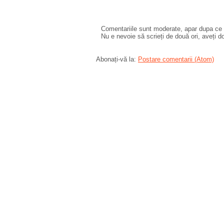
Comentariile sunt moderate, apar dupa ce l
Nu e nevoie să scrieți de două ori, aveți d
Abonați-vă la:
Postare comentarii (Atom)