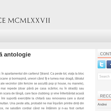
tă antologie
CONT
în apartamentul din cartierul Ștrand. Ca peste tot, viața la bloc
ocane și bormașină, uneori când îți e lumea mai dragă, lătratul
ale vecinilor (din fericire se ascultă pop și house, nu manele),
 mai repede (doar până pe casa scărilor, nu în stradă) sau
in scara de lângă, care face clubbing și vine înfierbântat acasă
REC
i îmi suportă exercițiile la chitară sau renovarea care a durat
ltan. Una peste alta, probabil ne mai înjurăm printre dinți din
Andrei
ece, ne salutăm cordial când ne întâlnim și n-au fost certuri