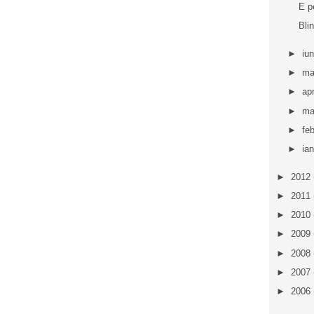
E p
Bli
►
iu
►
ma
►
apr
►
ma
►
fe
►
ia
►
2012
►
2011
►
2010
►
2009
►
2008
►
2007
►
2006