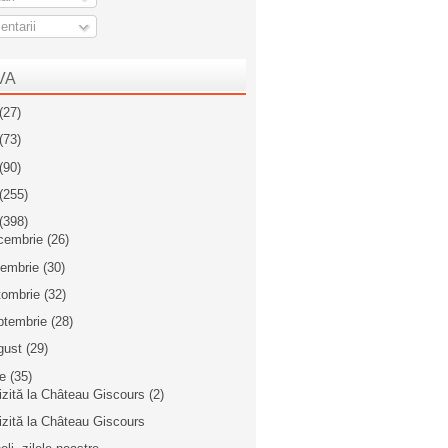
ntarii
VA
(27)
(73)
(90)
(255)
(398)
cembrie
(26)
iembrie
(30)
tombrie
(32)
ptembrie
(28)
gust
(29)
ie
(35)
izită la Château Giscours (2)
izită la Château Giscours