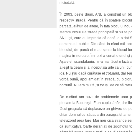
niciodată.
În 2003, peste drum, ANL a construit un blo
respectiv stradă. Pentru că în spatele bloc
parcată, alături de altele, în fața blocului no
Maramureșului e stradă principală și nu se poa
ANL-iști, care au impresia că dacă le-a dat Sta
domeniului public. Din când în când mă apo
blocului, de parcă ei n-au spate la blocul lor.
mașina în noroaie. Într-o zi a certat-o unul 
Așa e el, scandalagiu, mi-a mai făcut o fază
a ieșit la geam și a început să urle că unii cu
jos. Nu știu dacă curățase el trotuarul, dar l
vorbă bună, apoi am dat în stradă, cu picio
bordură. Nu era multă, și totuși, de ce să rate
De curând am auzit de problemele unor pri
plecate la București. E un cuplu tânăr, dar lin
făcut greșeala să deplaseze un ghiveci de pe h
chiar domnul cu zăpada din paragraful anteri
televizorul prea tare. Mai nou cică strânge sem
că sunt câțiva foarte deranjați de zgomotul to