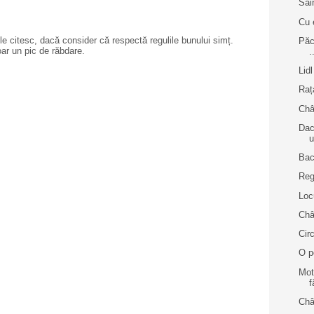
Sai
Cu 
e citesc, dacă consider că respectă regulile bunului simț.
Păc
oar un pic de răbdare.
.
Lid
Raț
Châ
Dac
u
Bac
Reg
Loc
Châ
Cir
O p
Mot
f
Châ