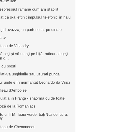
nt-Émilion
espresorul rămâne cum am stabilit
at că s-a ieftinit impulsul telefonic în halul
..
l și Lavazza, un parteneriat pe cinste
a tv
teau de Villandry
ă beți și vă urcați pe biță, măcar alegeți
n d...
 cu proști
lați-vă unghiurile sau ușurați punga
ul unde e înmormântat Leonardo da Vinci
teau d'Amboise
culația în Franța - shaorma cu de toate
oză de la Romaniacs
to-ul ITM: foaie verde, băț/N-ai de lucru,
ăț'
teau de Chenonceau