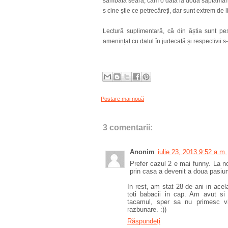
sâmbătă seara, cam o dată la două săptămâni
s cine știe ce petrecăreți, dar sunt extrem de lin
Lectură suplimentară, că din ăștia sunt pe
amenințat cu datul în judecată și respectivii s
Postare mai nouă
3 comentarii:
Anonim
iulie 23, 2013 9:52 a.m.
Prefer cazul 2 e mai funny. La n
prin casa a devenit a doua pasiu
In rest, am stat 28 de ani in ace
toti babacii in cap. Am avut si
tacamul, sper sa nu primesc vi
razbunare. :))
Răspundeți