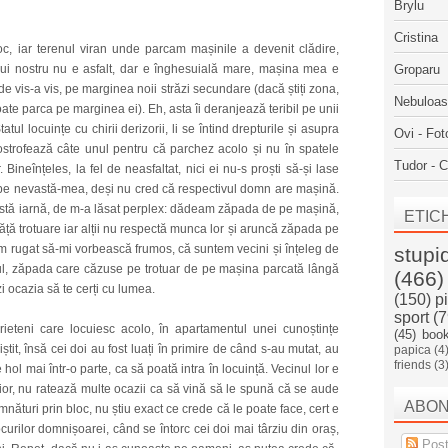
Brylu
Cristina
c, iar terenul viran unde parcam mașinile a devenit clădire,
ului nostru nu e asfalt, dar e înghesuială mare, mașina mea e
Groparu
u de vis-a vis, pe marginea noii străzi secundare (dacă știți zona,
Nebuloa
te parca pe marginea ei). Eh, asta îi deranjează teribil pe unii
tul locuințe cu chirii derizorii, li se întind drepturile și asupra
Ovi - Fot
strofează câte unul pentru că parchez acolo și nu în spatele
Tudor - C
 Bineînțeles, la fel de neasfaltat, nici ei nu-s proști să-și lase
și pe nevastă-mea, deși nu cred că respectivul domn are mașină.
 astă iarnă, de m-a lăsat perplex: dădeam zăpada de pe mașină,
ETIC
răță trotuare iar alții nu respectă munca lor și aruncă zăpada pe
-am rugat să-mi vorbească frumos, că suntem vecini și înțeleg de
stupi
rul, zăpada care căzuse pe trotuar de pe mașina parcată lângă
(466)
zi ocazia să te cerți cu lumea.
(150)
p
sport
(7
eteni care locuiesc acolo, în apartamentul unei cunoștințe
(45)
boo
iștit, însă cei doi au fost luați în primire de când s-au mutat, au
papica
(4
friends
(3
ol mai într-o parte, ca să poată intra în locuință. Vecinul lor e
or, nu ratează multe ocazii ca să vină să le spună că se aude
ABO
nături prin bloc, nu știu exact ce crede că le poate face, cert e
curilor domnișoarei, când se întorc cei doi mai târziu din oraș,
Post