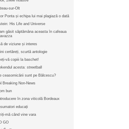
oli, zilele noastre
teau-sur-Olt
tor Ponta și echipa lui mai plagiază o dată
stein: His Life and Universe
am găsit săptămâna aceasta în cafeaua
Lavazza
să de viziune și interes
ini certăreți, scurtă antologie
eți-vă copiii la baschet!
kendul acesta: streetball
e ceasornicării sunt pe Bălcescu?
 Breaking Non-News
om bun
ntroducere în zona viticolă Bordeaux
sumatori educați
ziți-mă când vine vara
O GO