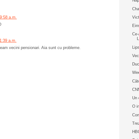
Nap
Cha
Vic
 9:58 a.m.
D
Ein
Ce-
11:39 a.m.
Lip
aveam vecini pensionari. Aia sunt cu probleme.
Vec
Duc
Wee
Cât
CNN
Un 
O i
Con
Tre
HB