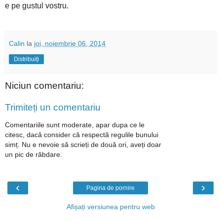
e pe gustul vostru.
Calin
la
joi, noiembrie 06, 2014
Distribuiți
Niciun comentariu:
Trimiteți un comentariu
Comentariile sunt moderate, apar dupa ce le
citesc, dacă consider că respectă regulile bunului
simț. Nu e nevoie să scrieți de două ori, aveți doar
un pic de răbdare.
‹
›
Pagina de pornire
Afișați versiunea pentru web