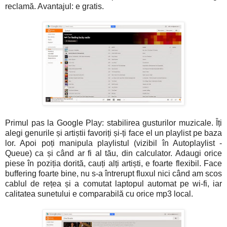
reclamă. Avantajul: e gratis.
Primul pas la Google Play: stabilirea gusturilor muzicale. Îți
alegi genurile și artiștii favoriți și-ți face el un playlist pe baza
lor. Apoi poți manipula playlistul (vizibil în Autoplaylist -
Queue) ca și când ar fi al tău, din calculator. Adaugi orice
piese în poziția dorită, cauți alți artiști, e foarte flexibil. Face
buffering foarte bine, nu s-a întrerupt fluxul nici când am scos
cablul de rețea și a comutat laptopul automat pe wi-fi, iar
calitatea sunetului e comparabilă cu orice mp3 local.