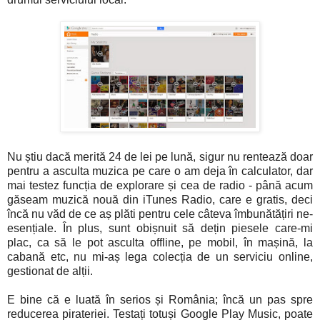
Nu știu dacă merită 24 de lei pe lună, sigur nu rentează doar
pentru a asculta muzica pe care o am deja în calculator, dar
mai testez funcția de explorare și cea de radio - până acum
găseam muzică nouă din iTunes Radio, care e gratis, deci
încă nu văd de ce aș plăti pentru cele câteva îmbunătățiri ne-
esențiale. În plus, sunt obișnuit să dețin piesele care-mi
plac, ca să le pot asculta offline, pe mobil, în mașină, la
cabană etc, nu mi-aș lega colecția de un serviciu online,
gestionat de alții.
E bine că e luată în serios și România; încă un pas spre
reducerea pirateriei. Testați totuși Google Play Music, poate