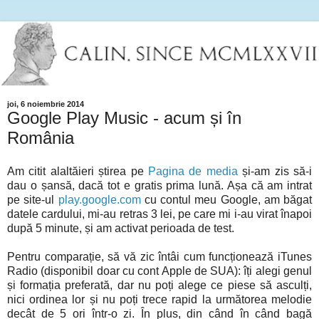
joi, 6 noiembrie 2014
Google Play Music - acum și în
România
Am citit alaltăieri știrea pe
Pagina de media
și-am zis să-i
dau o șansă, dacă tot e gratis prima lună. Așa că am intrat
pe site-ul
play.google.com
cu contul meu Google, am băgat
datele cardului, mi-au retras 3 lei, pe care mi i-au virat înapoi
după 5 minute, și am activat perioada de test.
Pentru comparație, să vă zic întâi cum funcționează iTunes
Radio (disponibil doar cu cont Apple de SUA): îți alegi genul
și formația preferată, dar nu poți alege ce piese să asculți,
nici ordinea lor și nu poți trece rapid la următorea melodie
decât de 5 ori într-o zi. În plus, din când în când bagă