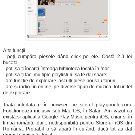
Alte funcții:
- poți cumpăra piesele dând click pe ele. Costă 2-3 lei
bucata;
- poți să-ți încarci întreaga bibliotecă locală în ”nor”;
- poți să-ți faci multiple playlisturi, să le dai share;
- are funcție de explorare, asculți piese noi sau topuri;
- are și radio-uri online, pe diverse tipuri de muzică, tot un fel
de explorare.
Toată interfața e în browser, pe site-ul play.google.com.
Funcționează inclusiv sub Mac OS, în Safari. Am văzut că
există și aplicația Google Play Music pentru iOS, chiar și în
limba română, dar... nedisponibilă pentru Store-ul iOS din
România. Probabil o să apară în curând, dacă tot au dat
drumul serviciului local.