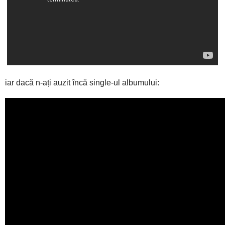
iar dacă n-ați auzit încă single-ul albumului: