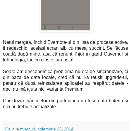
Netul mergea, închid Evernote-ul din lista de procese active,
îl redeschid: același ecran alb cu mesaj succint. Se făcuse
coadă după mine, așa că renunț, înjur în gând Guvernul și
tehnologia, fac eu cinste tura asta!
Seara am descoperit că problema nu era de sincronizare, ci
din baza de date locale, cred că nu i-a reușit upgrade-ul,
pentru că după reinstalarea aplicației au reapărut datele -
deci nu mă ajuta nici varianta Premium.
Concluzia: hârtiuțelor din portmoneu nu li se gată bateria și
nici nu trebuie actualizate.
Calin
la
miercuri, noiembrie 26, 2014