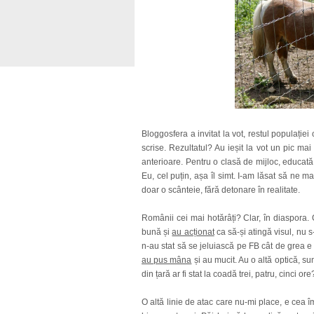
Bloggosfera a invitat la vot, restul populație
scrise. Rezultatul? Au ieșit la vot un pic mai 
anterioare. Pentru o clasă de mijloc, educată, 
Eu, cel puțin, așa îl simt. I-am lăsat să ne ma
doar o scânteie, fără detonare în realitate.
Românii cei mai hotărâți? Clar, în diaspora.
bună și
au acționat
ca să-și atingă visul, nu 
n-au stat să se jeluiască pe FB cât de grea e v
au pus mâna
și au mucit. Au o altă optică, sun
din țară ar fi stat la coadă trei, patru, cinci
O altă linie de atac care nu-mi place, e cea îm