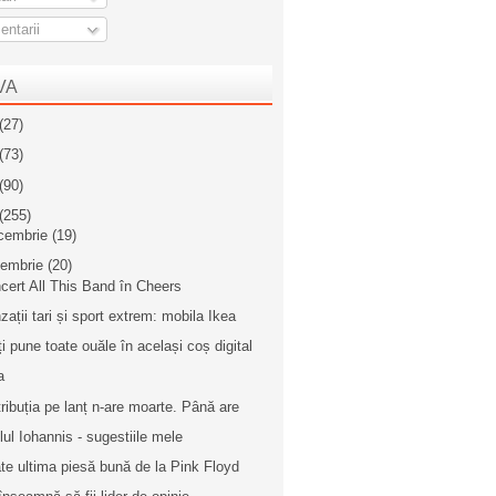
ntarii
VA
(27)
(73)
(90)
(255)
cembrie
(19)
iembrie
(20)
cert All This Band în Cheers
zații tari și sport extrem: mobila Ikea
ți pune toate ouăle în același coș digital
a
tribuția pe lanț n-are moarte. Până are
llul Iohannis - sugestiile mele
te ultima piesă bună de la Pink Floyd