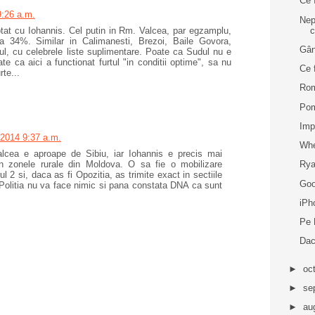
Ce 
9:26 a.m.
Nep
c
otat cu Iohannis. Cel putin in Rm. Valcea, par egzamplu,
a 34%. Similar in Calimanesti, Brezoi, Baile Govora,
Gân
lul, cu celebrele liste suplimentare. Poate ca Sudul nu e
e ca aici a functionat furtul "in conditii optime", sa nu
Ce 
te...
Rom
Pom
Imp
 2014 9:37 a.m.
Whe
lcea e aproape de Sibiu, iar Iohannis e precis mai
Rya
n zonele rurale din Moldova. O sa fie o mobilizare
ul 2 si, daca as fi Opozitia, as trimite exact in sectiile
Goo
 Politia nu va face nimic si pana constata DNA ca sunt
iPh
Pe 
Dac
►
oc
►
se
►
au