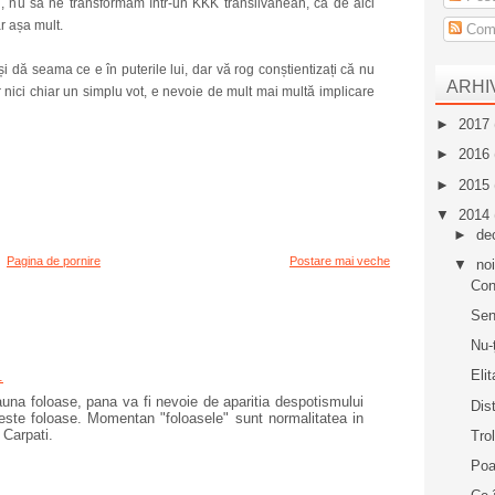
i, nu să ne transformăm într-un KKK transilvănean, că de aici
r așa mult.
Come
și dă seama ce e în puterile lui, dar vă rog conștientizați că nu
ARHI
ar nici chiar un simplu vot, e nevoie de mult mai multă implicare
►
2017
►
2016
►
2015
▼
2014
►
de
Pagina de pornire
Postare mai veche
▼
no
Con
Sen
Nu-
Elit
.
auna foloase, pana va fi nevoie de aparitia despotismului
Dis
aceste foloase. Momentan "foloasele" sunt normalitatea in
 Carpati.
Tro
Poa