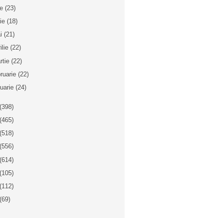
ie
(23)
nie
(18)
i
(21)
ilie
(22)
rtie
(22)
bruarie
(22)
nuarie
(24)
(398)
(465)
(518)
(556)
(614)
(105)
(112)
(69)