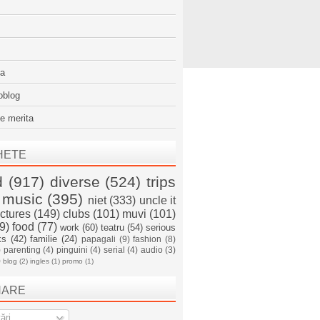
sa
oblog
e merita
HETE
d
(917)
diverse
(524)
trips
music
(395)
niet
(333)
uncle it
ictures
(149)
clubs
(101)
muvi
(101)
9)
food
(77)
work
(60)
teatru
(54)
serious
ks
(42)
familie
(24)
papagali
(9)
fashion
(8)
)
parenting
(4)
pinguini
(4)
serial
(4)
audio
(3)
)
blog
(2)
ingles
(1)
promo
(1)
NARE
ări