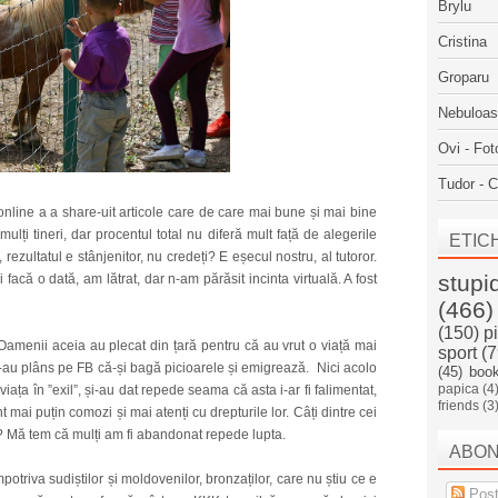
Brylu
Cristina
Groparu
Nebuloa
Ovi - Fot
Tudor - C
i online a a share-uit articole care de care mai bune și mai bine
mulți tineri, dar procentul total nu diferă mult față de alegerile
ETIC
rezultatul e stânjenitor, nu credeți? E eșecul nostru, al tutoror.
stupi
i facă o dată, am lătrat, dar n-am părăsit incinta virtuală. A fost
(466)
(150)
p
 Oamenii aceia au plecat din țară pentru că au vrut o viață mai
sport
(7
s-au plâns pe FB că-și bagă picioarele și emigrează. Nici acolo
(45)
boo
papica
(4
iața în ”exil”, și-au dat repede seama că asta i-ar fi falimentat,
friends
(3
t mai puțin comozi și mai atenți cu drepturile lor. Câți dintre cei
 ore? Mă tem că mulți am fi abandonat repede lupta.
ABO
potriva sudiștilor și moldovenilor, bronzaților, care nu știu ce e
Post