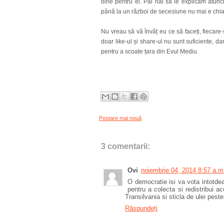
bine pentru ei. Păi hai să le explicăm atunc
până la un război de secesiune nu mai e chia
Nu vreau să vă învăț eu ce să faceți, fiecare-
doar like-ul și share-ul nu sunt suficiente, d
pentru a scoate țara din Evul Mediu.
Postare mai nouă
3 comentarii:
Ovi
noiembrie 04, 2014 8:57 a.m
O democratie isi va vota intotde
pentru a colecta si redistribui 
Transilvania si sticla de ulei peste
Răspundeți