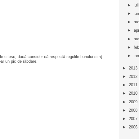
►
iul
►
iu
►
ma
►
apr
►
ma
►
fe
►
ia
e citesc, dacă consider că respectă regulile bunului simț.
oar un pic de răbdare.
►
2013
►
2012
►
2011
►
2010
►
2009
►
2008
►
2007
►
2006