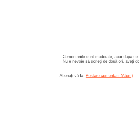
Comentariile sunt moderate, apar dupa ce l
Nu e nevoie să scrieți de două ori, aveți d
Abonați-vă la:
Postare comentarii (Atom)