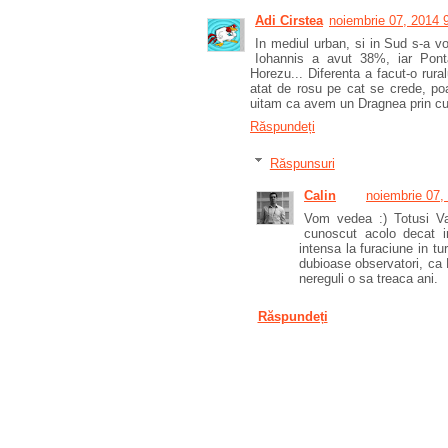
Adi Cirstea
noiembrie 07, 2014 
In mediul urban, si in Sud s-a v
Iohannis a avut 38%, iar Pont
Horezu... Diferenta a facut-o rura
atat de rosu pe cat se crede, poat
uitam ca avem un Dragnea prin cur
Răspundeți
Răspunsuri
Calin
noiembrie 07,
Vom vedea :) Totusi Va
cunoscut acolo decat i
intensa la furaciune in tur
dubioase observatori, ca
nereguli o sa treaca ani.
Răspundeți