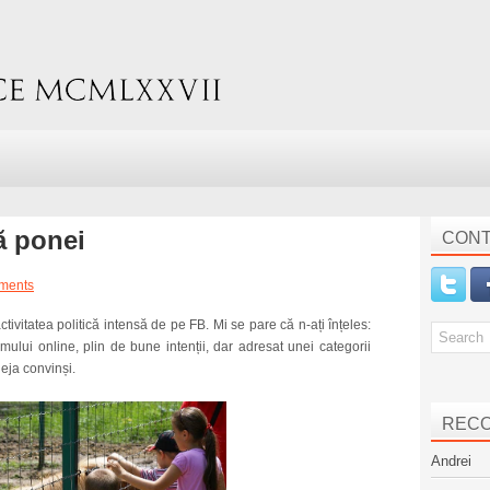
ă ponei
CONT
ments
 activitatea politică intensă de pe FB. Mi se pare că n-ați înțeles:
ismului online, plin de bune intenții, dar adresat unei categorii
deja convinși.
REC
Andrei