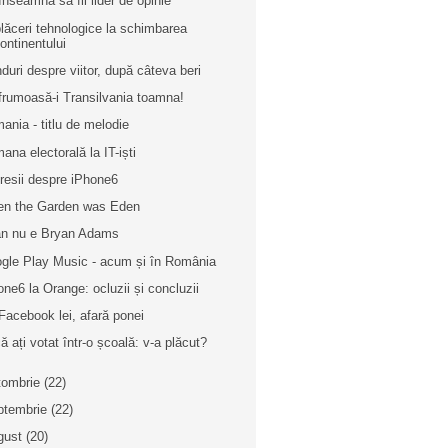
înseamnă să fii lider de opinie
lăceri tehnologice la schimbarea
ontinentului
duri despre viitor, după câteva beri
frumoasă-i Transilvania toamna!
ania - titlu de melodie
ana electorală la IT-iști
resii despre iPhone6
n the Garden was Eden
n nu e Bryan Adams
gle Play Music - acum și în România
one6 la Orange: ocluzii și concluzii
Facebook lei, afară ponei
ă ați votat într-o școală: v-a plăcut?
tombrie
(22)
ptembrie
(22)
gust
(20)