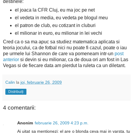
destinele:
el joaca la CFR Cluj, eu ma joc pe net
el vedeta in media, eu vedeta pe blogul meu
el patron de club, eu cotizant in cluburi
el milionar in euro, eu milionar in lei vechi
Cred ca o sa ma apuc sa studiez matematica aplicata si
teoria jocului, ca de fotbal nici nu poate fi cazul, poate o iau
pe urmele lui Shannon de care va pomeneam intr-un
post
anterior
si devin si eu milionar, ca de doua ori am fost in Las
Vegas si de fiecare data am pierdut la ruleta ca un diletant.
Calin
la
joi, februarie 26, 2009
Distribuiți
4 comentarii:
Anonim
februarie 26, 2009 4:23 p.m.
Ai uitat sa mentionezi: el are o blonda ceva mai in varsta, tu