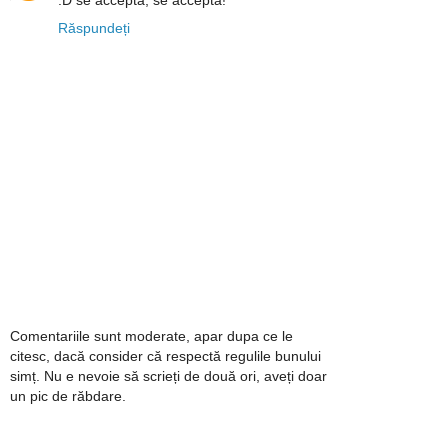
:D se accepta, se accepta!
Răspundeți
Comentariile sunt moderate, apar dupa ce le
citesc, dacă consider că respectă regulile bunului
simț. Nu e nevoie să scrieți de două ori, aveți doar
un pic de răbdare.