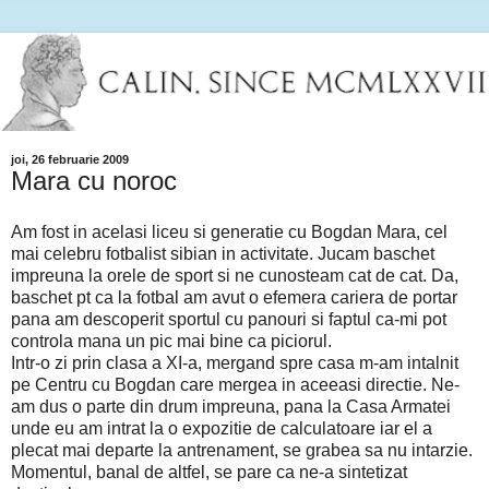
joi, 26 februarie 2009
Mara cu noroc
Am fost in acelasi liceu si generatie cu Bogdan Mara, cel
mai celebru fotbalist sibian in activitate. Jucam baschet
impreuna la orele de sport si ne cunosteam cat de cat. Da,
baschet pt ca la fotbal am avut o efemera cariera de portar
pana am descoperit sportul cu panouri si faptul ca-mi pot
controla mana un pic mai bine ca piciorul.
Intr-o zi prin clasa a XI-a, mergand spre casa m-am intalnit
pe Centru cu Bogdan care mergea in aceeasi directie. Ne-
am dus o parte din drum impreuna, pana la Casa Armatei
unde eu am intrat la o expozitie de calculatoare iar el a
plecat mai departe la antrenament, se grabea sa nu intarzie.
Momentul, banal de altfel, se pare ca ne-a sintetizat