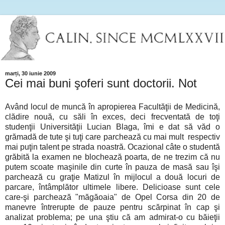
marți, 30 iunie 2009
Cei mai buni şoferi sunt doctorii. Not
Având locul de muncă în apropierea Facultăţii de Medicină,
clădire nouă, cu săli în exces, deci frecventată de toţi
studenţii Universităţii Lucian Blaga, îmi e dat să văd o
grămadă de tute şi tuţi care parchează cu mai mult respectiv
mai puţin talent pe strada noastră. Ocazional câte o studentă
grăbită la examen ne blochează poarta, de ne trezim că nu
putem scoate maşinile din curte în pauza de masă sau îşi
parchează cu graţie Matizul în mijlocul a două locuri de
parcare, întâmplător ultimele libere. Delicioase sunt cele
care-şi parchează "măgăoaia" de Opel Corsa din 20 de
manevre întrerupte de pauze pentru scărpinat în cap şi
analizat problema; pe una ştiu că am admirat-o cu băieţii