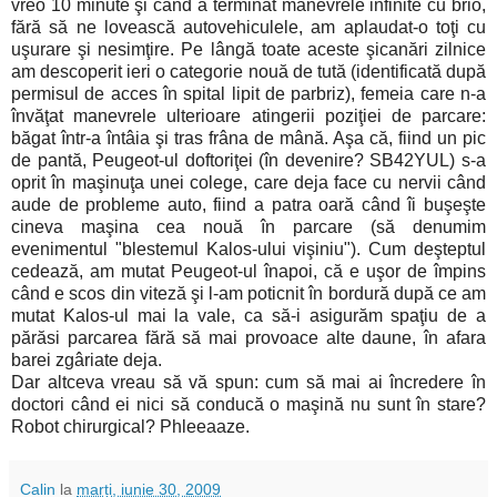
vreo 10 minute şi când a terminat manevrele infinite cu brio,
fără să ne lovească autovehiculele, am aplaudat-o toţi cu
uşurare şi nesimţire. Pe lângă toate aceste şicanări zilnice
am descoperit ieri o categorie nouă de tută (identificată după
permisul de acces în spital lipit de parbriz), femeia care n-a
învăţat manevrele ulterioare atingerii poziţiei de parcare:
băgat într-a întâia şi tras frâna de mână. Aşa că, fiind un pic
de pantă, Peugeot-ul doftoriţei (în devenire? SB42YUL) s-a
oprit în maşinuţa unei colege, care deja face cu nervii când
aude de probleme auto, fiind a patra oară când îi buşeşte
cineva maşina cea nouă în parcare (să denumim
evenimentul "blestemul Kalos-ului vişiniu"). Cum deşteptul
cedează, am mutat Peugeot-ul înapoi, că e uşor de împins
când e scos din viteză şi l-am poticnit în bordură după ce am
mutat Kalos-ul mai la vale, ca să-i asigurăm spaţiu de a
părăsi parcarea fără să mai provoace alte daune, în afara
barei zgâriate deja.
Dar altceva vreau să vă spun: cum să mai ai încredere în
doctori când ei nici să conducă o maşină nu sunt în stare?
Robot chirurgical? Phleeaaze.
Calin
la
marți, iunie 30, 2009