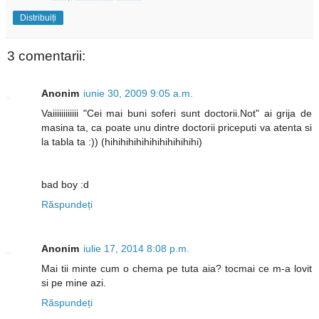
Distribuiți
3 comentarii:
Anonim
iunie 30, 2009 9:05 a.m.
Vaiiiiiiiiiiii "Cei mai buni soferi sunt doctorii.Not" ai grija de
masina ta, ca poate unu dintre doctorii priceputi va atenta si
la tabla ta :)) (hihihihihihihihihihihihi)
bad boy :d
Răspundeți
Anonim
iulie 17, 2014 8:08 p.m.
Mai tii minte cum o chema pe tuta aia? tocmai ce m-a lovit
si pe mine azi.
Răspundeți