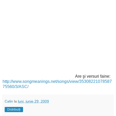
Are şi versuri faine:
http://www.songmeanings.net/songs/view/35308221078587
75560/3/ASC/
Calin
la
luni, iunie 29, 2009
Distribuiți