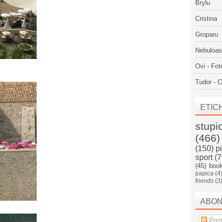
Brylu
Cristina
Groparu
Nebuloa
Ovi - Fot
Tudor - C
ETIC
stupi
(466)
(150)
p
sport
(7
(45)
boo
papica
(4
friends
(3
ABO
Post