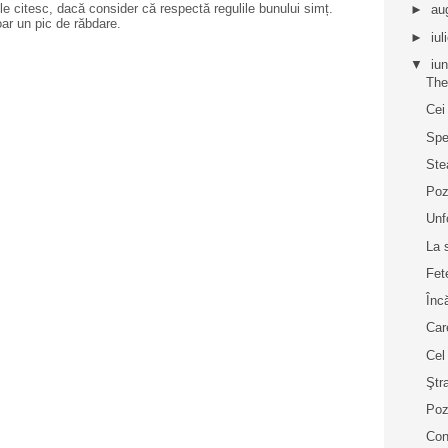
e citesc, dacă consider că respectă regulile bunului simț.
►
au
oar un pic de răbdare.
►
iul
▼
iu
The
Cei
Spe
Ste
Poz
Unf
La 
Fet
Înc
Car
Cel
Ştr
Poz
Con