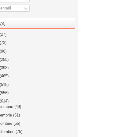
ntarii
VA
(27)
(73)
(90)
(255)
(398)
(465)
(518)
(556)
(614)
cembrie
(49)
iembrie
(51)
tombrie
(55)
ptembrie
(75)