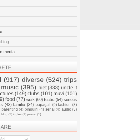
sa
oblog
e merita
HETE
d
(917)
diverse
(524)
trips
music
(395)
niet
(333)
uncle it
ictures
(149)
clubs
(101)
muvi
(101)
9)
food
(77)
work
(60)
teatru
(54)
serious
ks
(42)
familie
(24)
papagali
(9)
fashion
(8)
)
parenting
(4)
pinguini
(4)
serial
(4)
audio
(3)
)
blog
(2)
ingles
(1)
promo
(1)
NARE
ări