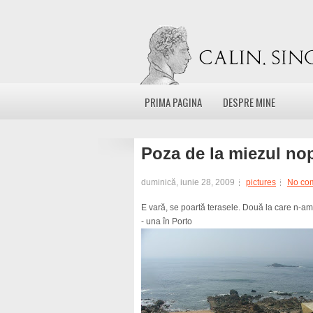
PRIMA PAGINA
DESPRE MINE
Poza de la miezul nop
duminică, iunie 28, 2009
pictures
No co
E vară, se poartă terasele. Două la care n-am 
- una în Porto