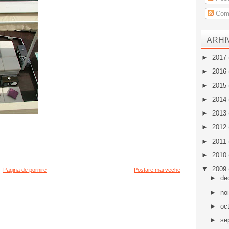
Come
ARHI
►
2017
►
2016
►
2015
►
2014
►
2013
►
2012
►
2011
►
2010
▼
2009
Pagina de pornire
Postare mai veche
►
de
►
no
►
oc
►
se