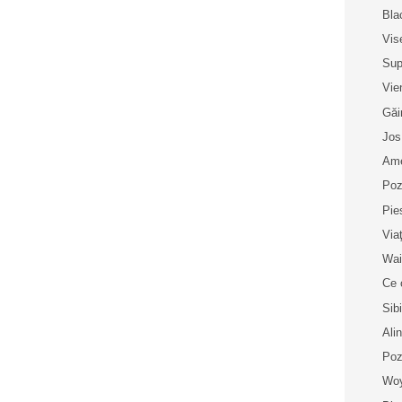
Bla
Vis
Sup
Vie
Găi
Jos
Ame
Poz
Pie
Via
Wai
Ce 
Sib
Ali
Poz
Wo