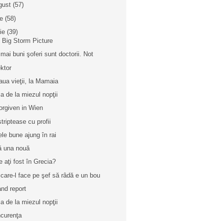
gust
(57)
ie
(58)
nie
(39)
 Big Storm Picture
 mai buni şoferi sunt doctorii. Not
ktor
aua vieţii, la Mamaia
a de la miezul nopţii
orgiven in Wien
striptease cu profii
ele bune ajung în rai
ă una nouă
e aţi fost în Grecia?
 care-l face pe şef să râdă e un bou
and report
a de la miezul nopţii
curenţa