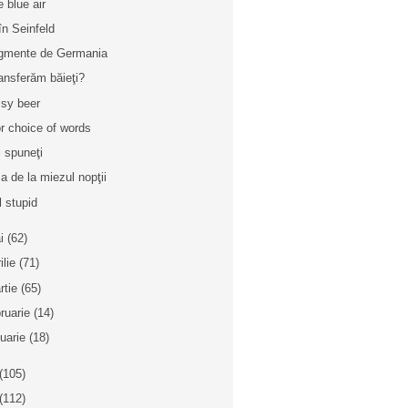
e blue air
în Seinfeld
gmente de Germania
transferăm băieţi?
sy beer
r choice of words
i spuneţi
a de la miezul nopţii
l stupid
i
(62)
ilie
(71)
rtie
(65)
bruarie
(14)
nuarie
(18)
(105)
(112)