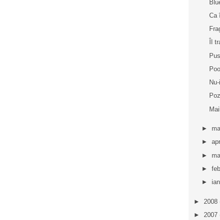
Blu
Ca 
Fra
Îl 
Pus
Poo
Nu-
Poz
Mai
►
ma
►
apr
►
ma
►
fe
►
ia
►
2008
►
2007