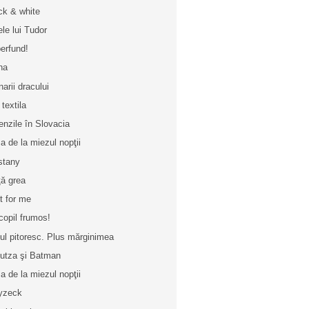
ck & white
ele lui Tudor
erfund!
na
narii dracului
 textila
nzile în Slovacia
a de la miezul nopţii
stany
ţă grea
t for me
copil frumos!
iul pitoresc. Plus mărginimea
nutza şi Batman
a de la miezul nopţii
yzeck