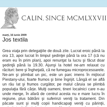
marți, 16 iunie 2009
Jos textila
Grea viaţa prin delegaţiile de două zile. Lucrat eroic până la
ora 13, apoi lucrat în timpul şedinţei până la ora 17 (că nu
eram eu în prim plan), apoi renunţat la lucru şi făcut doar
şedinţă până la 19.30. Ajunşi la hotel ne-am relaxat cu
răcituri: bere şi îngheţată, că ne fumegau microprocesoarele.
Ne-am şi plimbat un pic, este un parc imens în mijlocul
Piestany-ului, foarte frumos şi bine îngrijit. Lângă el se află
un rău lat şi frumos curgător, pe malul căruia se plimbă
populaţia fără cârje. Mulţi oameni, tineri localnici care n-au
unde merge, în afară de centrul acesta nu e mare lucru în
regiune, plus bătrâni şi suferinzi veniţi la tratament. Din
păcate sunt şi mulţi copii handicapaţi veniţi cu părinţii,