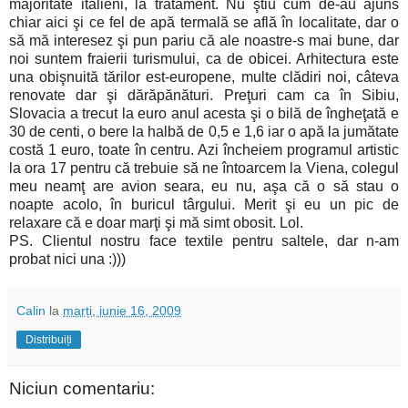
majoritate italieni, la tratament. Nu ştiu cum de-au ajuns
chiar aici şi ce fel de apă termală se află în localitate, dar o
să mă interesez şi pun pariu că ale noastre-s mai bune, dar
noi suntem fraierii turismului, ca de obicei. Arhitectura este
una obişnuită tărilor est-europene, multe clădiri noi, câteva
renovate dar şi dărăpănături. Preţuri cam ca în Sibiu,
Slovacia a trecut la euro anul acesta şi o bilă de îngheţată e
30 de centi, o bere la halbă de 0,5 e 1,6 iar o apă la jumătate
costă 1 euro, toate în centru. Azi încheiem programul artistic
la ora 17 pentru că trebuie să ne întoarcem la Viena, colegul
meu neamţ are avion seara, eu nu, aşa că o să stau o
noapte acolo, în buricul târgului. Merit şi eu un pic de
relaxare că e doar marţi şi mă simt obosit. Lol.
PS. Clientul nostru face textile pentru saltele, dar n-am
probat nici una :)))
Calin
la
marți, iunie 16, 2009
Distribuiți
Niciun comentariu: