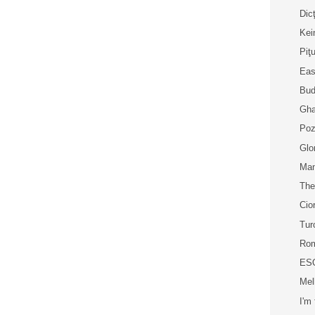
Dic
Kei
Piţ
Eas
Bud
Gha
Poz
Glo
Man
The
Cio
Tu
Ro
ES
Mel
I'm 