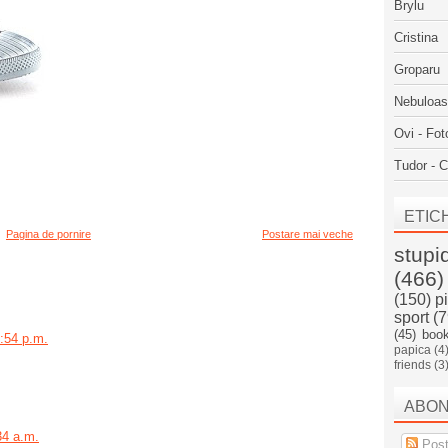
Brylu
Cristina
Groparu
Nebuloa
Ovi - Fot
Tudor - C
ETIC
Pagina de pornire
Postare mai veche
stupi
(466)
(150)
p
sport
(7
(45)
boo
:54 p.m.
papica
(4
friends
(3
ABO
34 a.m.
Post