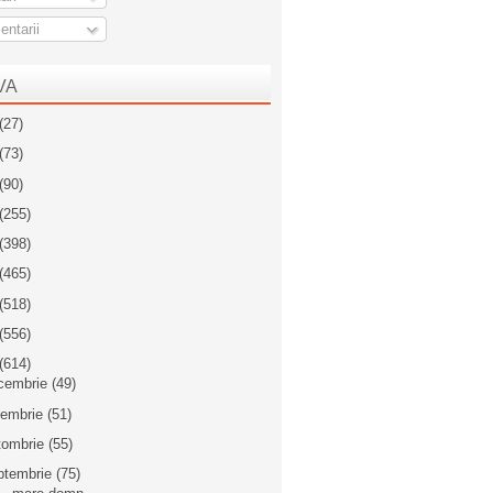
ntarii
VA
(27)
(73)
(90)
(255)
(398)
(465)
(518)
(556)
(614)
cembrie
(49)
iembrie
(51)
tombrie
(55)
ptembrie
(75)