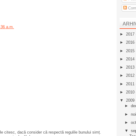
Come
ARHI
:36 a.m.
►
2017
►
2016
►
2015
►
2014
►
2013
►
2012
►
2011
►
2010
▼
2009
►
de
►
no
►
oc
▼
se
e citesc, dacă consider că respectă regulile bunului simț.