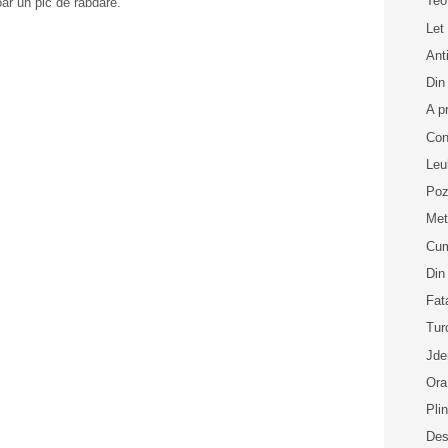
Teo
oar un pic de răbdare.
Let 
Anti
Din
A p
Con
Leu
Poz
Met
Cum
Din
Fat
Tur
Jde
Ora
Pli
Des