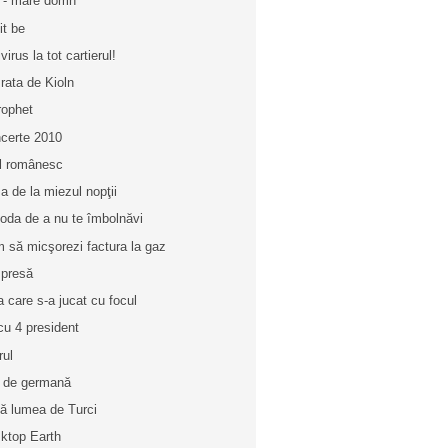
 - mare domn
it be
virus la tot cartierul!
 rata de Kioln
rophet
certe 2010
l românesc
a de la miezul nopţii
oda de a nu te îmbolnăvi
 să micşorezi factura la gaz
 presă
a care s-a jucat cu focul
cu 4 president
rul
 de germană
nă lumea de Turci
ktop Earth