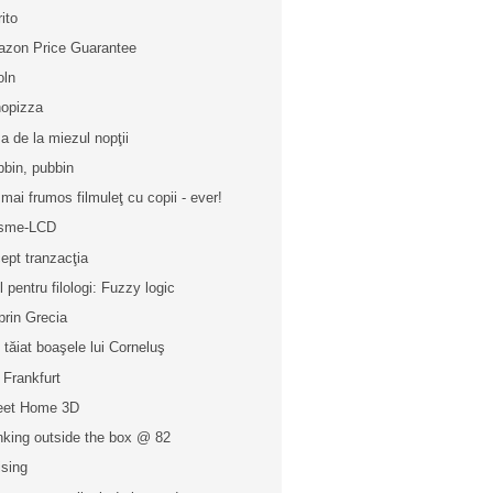
rito
zon Price Guarantee
oln
opizza
a de la miezul nopţii
bbin, pubbin
 mai frumos filmuleţ cu copii - ever!
asme-LCD
ept tranzacţia
l pentru filologi: Fuzzy logic
prin Grecia
u tăiat boaşele lui Corneluş
 Frankfurt
eet Home 3D
nking outside the box @ 82
ising