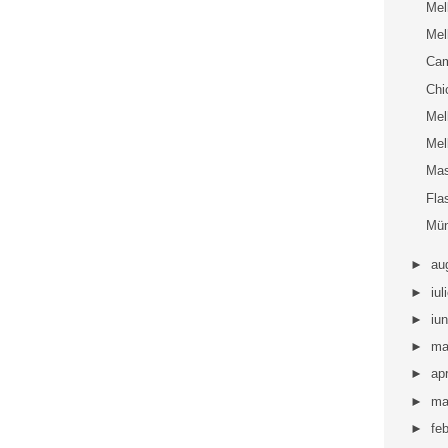
Mel
Mel
Ca
Chi
Mel
Mel
Mas
Fla
Mü
►
au
►
iul
►
iu
►
ma
►
apr
►
ma
►
fe