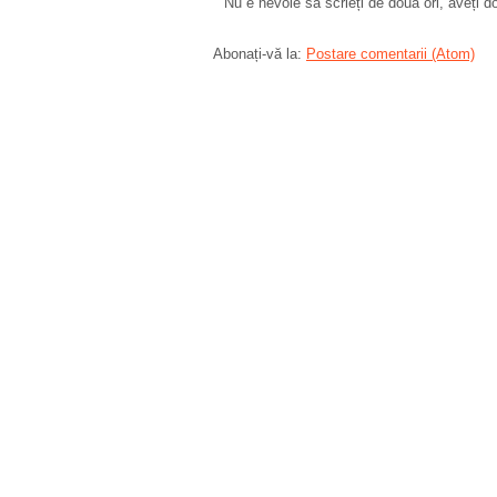
Nu e nevoie să scrieți de două ori, aveți d
Abonați-vă la:
Postare comentarii (Atom)