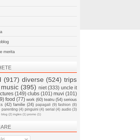
sa
oblog
e merita
HETE
d
(917)
diverse
(524)
trips
music
(395)
niet
(333)
uncle it
ictures
(149)
clubs
(101)
muvi
(101)
9)
food
(77)
work
(60)
teatru
(54)
serious
ks
(42)
familie
(24)
papagali
(9)
fashion
(8)
)
parenting
(4)
pinguini
(4)
serial
(4)
audio
(3)
)
blog
(2)
ingles
(1)
promo
(1)
NARE
ări