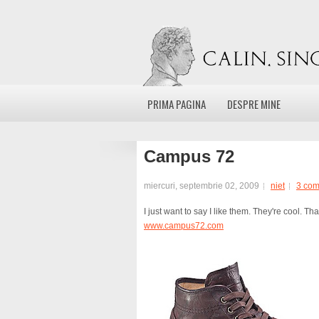
PRIMA PAGINA
DESPRE MINE
Campus 72
miercuri, septembrie 02, 2009
niet
3 co
I just want to say I like them. They're cool. T
www.campus72.com