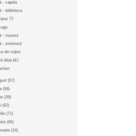
k - capela
k - biblioteca
mpus 72
cago
k - muzeul
k - exteriorul
a din mijloc
sh Mob MJ
nchen
gust
(57)
ie
(58)
nie
(39)
i
(62)
ilie
(71)
rtie
(65)
bruarie
(14)