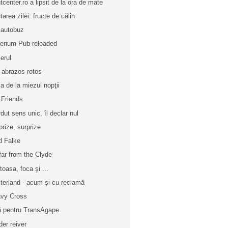
ntcenter.ro a lipsit de la ora de mate
tarea zilei: fructe de călin
 autobuz
erium Pub reloaded
ierul
 abrazos rotos
a de la miezul nopţii
 Friends
rdut sens unic, îl declar nul
prize, surprize
d Falke
far from the Clyde
toasa, foca şi ...
terland - acum şi cu reclamă
vy Cross
 pentru TransAgape
der reiver