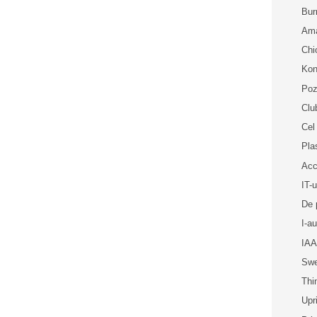
Bur
Ama
Chi
Kon
Poz
Clu
Cel
Pl
Acc
IT-u
De 
I-a
IAA
Sw
Thi
Upr