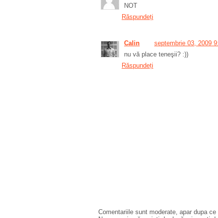
NOT
Răspundeți
Calin
septembrie 03, 2009 9
nu vă place teneşii? :))
Răspundeți
Comentariile sunt moderate, apar dupa ce l