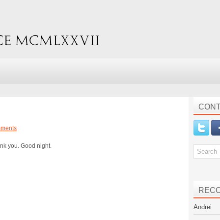
CONT
mments
hank you. Good night.
REC
Andrei