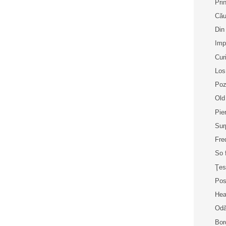
Pri
Cău
Din
Imp
Cur
Los
Poz
Old
Pie
Sur
Fre
So 
Ţes
Pos
Hea
Odă
Bor