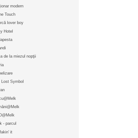
ţionar modern
ne Touch
urcă lover boy
y Hotel
apesta
ndi
a de la miezul nopţii
ria
elizare
 Lost Symbol
ran
rcu@Melk
mâni@Melk
O@Melk
k - parcul
fakin' it