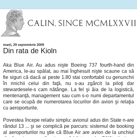
marți, 29 septembrie 2009
Din rata de Kioln
Aka Blue Air. Au adus nişte Boeing 737 fourth-hand din
America, le-au spălat, au mai înghesuit nişte scaune ca să
fie siguri că dacă ai peste 1.80 stai confortabil cu genunchii
în rinichii celui din faţă, nu s-au zgârcit la piloţi dar
stewardesele-s cam nătânge. La fel şi ăia de la logistică,
mentenanţă, management sau cum s-o numi departamentul
care se ocupă de numerotarea locurilor din avion şi relaţia
cu aeroporturile.
Povestea începe relativ simplu: avionul adus din State n-are
rândul 13 ... şi se complică pe parcurs: sistemul de booking
al aeroporturilor nu ştie că Blue Air are avion de la unchiul