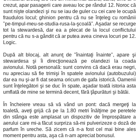
crezut, apar pasagerii care aveau loc pe rândul 12. Noroc că
sunt nişte olandezi şi nu se iau de guler cu cei care le ocupă
fraudulos locul; ghinion pentru că nu se înţeleg cu românii
"pe-timpul-meu-se-studia-rusa-la-şcoală". Aşadar se recurge
tot la stewardesă, dar ea a plecat de la locul conflictului
pentru că nu s-a gândit că ar putea avea cineva locuri pe 12.
Logic.
După alt blocaj, alt anunţ de "înaintaţi înainte", apare şi
stewardesa şi îi direcţionează pe olandezi la coada
avionului. Notă personală: sunt convins că dacă erau negri,
nu apreciau să fie trimişi în spatele avionului (autobuzului)
dar ea nu şi-ar fi dat seama oricum de gafa istorică. Oamenii
sunt înţelegători şi se duc în spate, aşadar toată istoria asta
umflată de mine se termină decent, fără ţâpurături şi bătăi.
În încheiere vreau să vă vând un pont: dacă mergeţi la
toaletă, aveţi grijă că pe la 1.80 metri înălţime pe peretele
din stânga este amplasat un dispozitiv de împrospătare a
aerului care mi-a făcut surpriza să-mi pulverizeze o doză de
parfum în ureche. Să zicem că n-a fost cel mai bine ales
moment pentru asta, aşa că n-am apreciat bonusul.