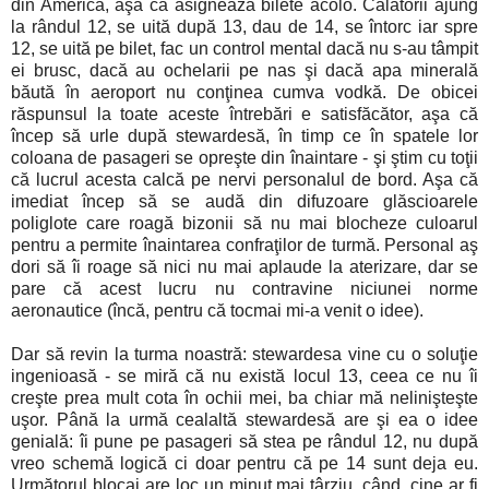
din America, aşa că asignează bilete acolo. Călătorii ajung
la rândul 12, se uită după 13, dau de 14, se întorc iar spre
12, se uită pe bilet, fac un control mental dacă nu s-au tâmpit
ei brusc, dacă au ochelarii pe nas şi dacă apa minerală
băută în aeroport nu conţinea cumva vodkă. De obicei
răspunsul la toate aceste întrebări e satisfăcător, aşa că
încep să urle după stewardesă, în timp ce în spatele lor
coloana de pasageri se opreşte din înaintare - şi ştim cu toţii
că lucrul acesta calcă pe nervi personalul de bord. Aşa că
imediat încep să se audă din difuzoare glăscioarele
poliglote care roagă bizonii să nu mai blocheze culoarul
pentru a permite înaintarea confraţilor de turmă. Personal aş
dori să îi roage să nici nu mai aplaude la aterizare, dar se
pare că acest lucru nu contravine niciunei norme
aeronautice (încă, pentru că tocmai mi-a venit o idee).
Dar să revin la turma noastră: stewardesa vine cu o soluţie
ingenioasă - se miră că nu există locul 13, ceea ce nu îi
creşte prea mult cota în ochii mei, ba chiar mă nelinişteşte
uşor. Până la urmă cealaltă stewardesă are şi ea o idee
genială: îi pune pe pasageri să stea pe rândul 12, nu după
vreo schemă logică ci doar pentru că pe 14 sunt deja eu.
Următorul blocaj are loc un minut mai târziu, când, cine ar fi